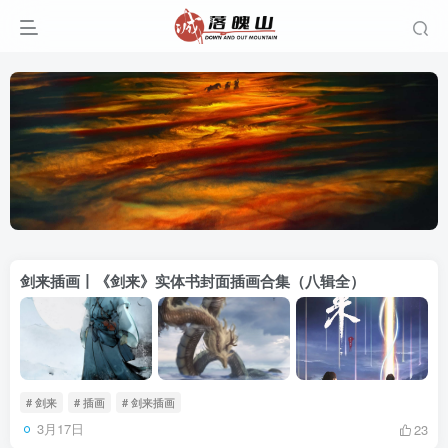
剑来插画丨《剑来》实体书封面插画合集（八辑全）
# 剑来
# 插画
# 剑来插画
3月17日
23