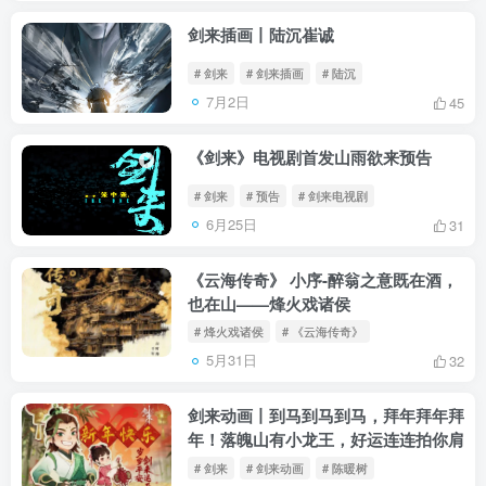
剑来插画丨陆沉崔诚
# 剑来
# 剑来插画
# 陆沉
7月2日
45
《剑来》电视剧首发山雨欲来预告
# 剑来
# 预告
# 剑来电视剧
6月25日
31
《云海传奇》 小序-醉翁之意既在酒，
也在山——烽火戏诸侯
# 烽火戏诸侯
# 《云海传奇》
5月31日
32
剑来动画丨到马到马到马，拜年拜年拜
年！落魄山有小龙王，好运连连拍你肩
# 剑来
# 剑来动画
# 陈暖树