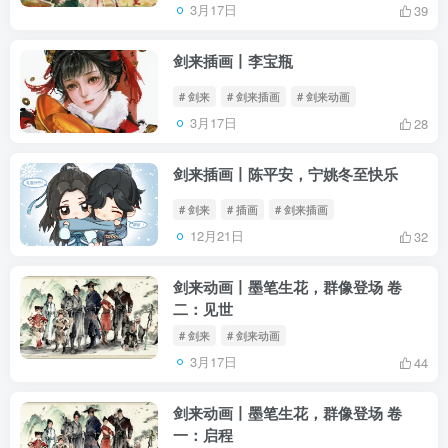
3月17日
39
剑来插画丨李宝瓶
# 剑来
# 剑来插画
# 剑来动画
3月17日
28
剑来插画丨陈平安，宁姚冬至快乐
# 剑来
# 插画
# 剑来插画
12月21日
32
剑来动画丨墨笔生花，群像登场 卷
二：见世
# 剑来
# 剑来动画
3月17日
44
剑来动画丨墨笔生花，群像登场 卷
一：启程