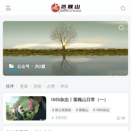
公众号
共2篇
排序
更新
浏览
点赞
评论
1655杂志丨落魄山日常（一）
# 烽火戏诸侯
# 落魄山
# 1655杂志
5月5日
38