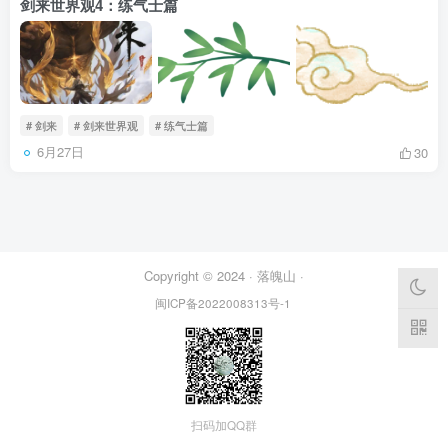
剑来世界观4：练气士篇
# 剑来
# 剑来世界观
# 练气士篇
6月27日
30
Copyright © 2024 ·
落魄山
·
闽ICP备2022008313号-1
扫码加QQ群