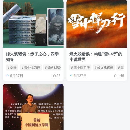
烽火戏诸侯：赤子之心，四季
烽火戏诸侯：构建“雪中行”的
如春
小说世界
# 剑来
# 雪中悍刀行
# 烽火戏诸侯
# 雪中悍刀行
# 烽火戏诸侯
# 采访
6月27日
6月27日
23
146