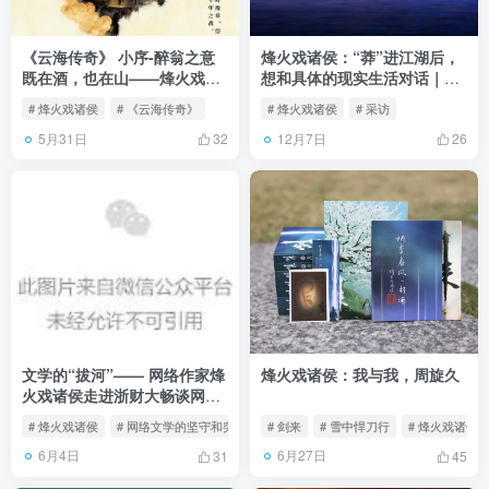
《云海传奇》 小序-醉翁之意
烽火戏诸侯：“莽”进江湖后，
既在酒，也在山——烽火戏诸
想和具体的现实生活对话｜网
侯
络文学“破壁者”访谈
# 烽火戏诸侯
# 《云海传奇》
# 烽火戏诸侯
# 采访
5月31日
12月7日
32
26
文学的“拔河”—— 网络作家烽
烽火戏诸侯：我与我，周旋久
火戏诸侯走进浙财大畅谈网络
文学的坚守和突围
# 烽火戏诸侯
# 网络文学的坚守和突围
# 剑来
# 雪中悍刀行
# 烽火戏诸侯
6月4日
6月27日
31
45