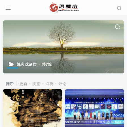
烽火戏诸侯
共7篇
排序
更新
浏览
点赞
评论