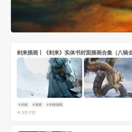
剑来插画丨《剑来》实体书封面插画合集（八辑
# 剑来
# 插画
# 剑来插画
3月17日