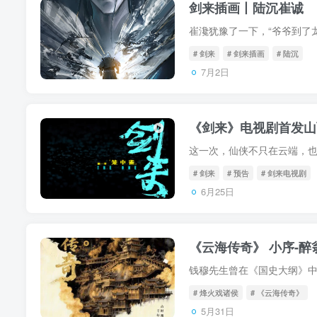
剑来插画丨陆沉崔诚
# 剑来
# 剑来插画
# 陆沉
7月2日
《剑来》电视剧首发山
# 剑来
# 预告
# 剑来电视剧
6月25日
《云海传奇》 小序-
# 烽火戏诸侯
# 《云海传奇》
5月31日