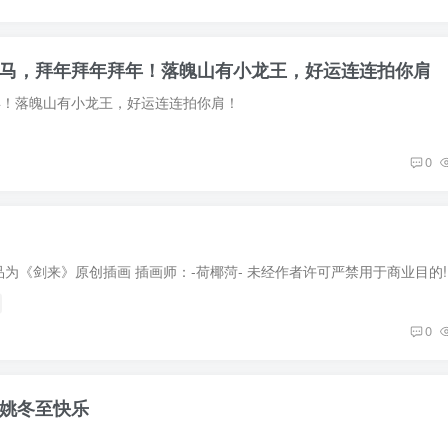
马，拜年拜年拜年！落魄山有小龙王，好运连连拍你肩
年！落魄山有小龙王，好运连连拍你肩！
0
为《剑来》原创插画 插画师：-荷椰菏- 未经作者许可严禁用于商业目的!
0
姚冬至快乐