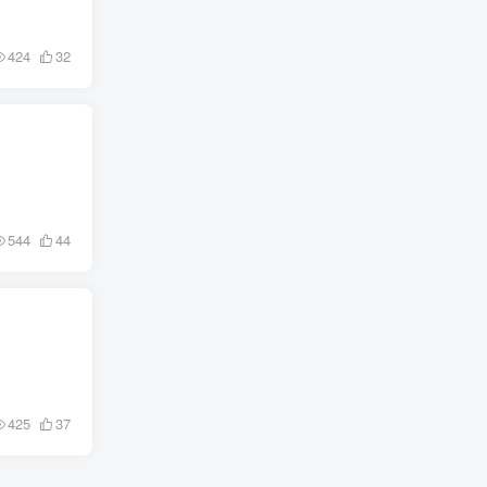
424
32
544
44
425
37