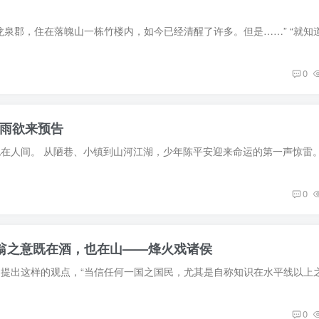
0
雨欲来预告
0
醉翁之意既在酒，也在山——烽火戏诸侯
0