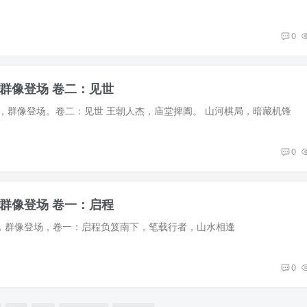
0
群像登场 卷二：见世
花，群像登场。卷二：见世 王朝人杰，庙堂捭阖。 山河棋局，暗藏机锋
0
群像登场 卷一：启程
花，群像登场，卷一：启程负笈南下，笔载行者，山水相逢
0