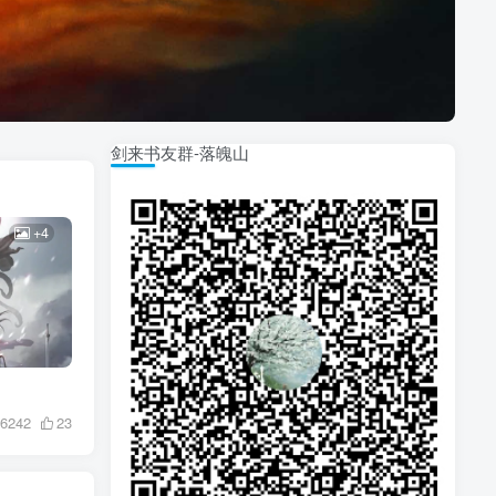
剑来书友群-落魄山
+4
6242
23