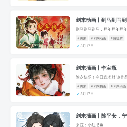
剑来动画丨到马到马到
到马到马到马，拜年拜年拜
# 剑来
# 剑来动画
# 陈暖树
3月17日
剑来插画丨李宝瓶
除夕快乐！今日宜求财 该作品
# 剑来
# 剑来插画
# 剑来动画
3月17日
剑来插画丨陈平安，宁
来源：小红书🍔