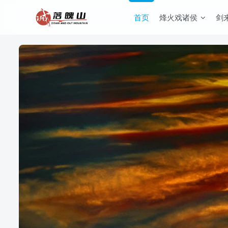
首页
烽火戏诸侯
剑