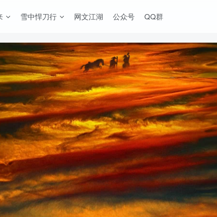
来
雪中悍刀行
网文江湖
公众号
QQ群