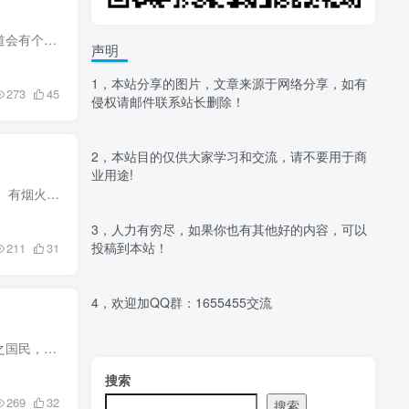
崔瀺犹豫了一下，“爷爷到了龙泉郡，住在落魄山一栋竹楼内，如今已经清醒了许多。但是……” “就知道会有个挨千刀的‘但是’！” 崔东山双手捂住耳朵，在竹席上满地打滚，学那李槐哀嚎道：“不...
声明
1，本站分享的图片，文章来源于网络分享，如有
273
45
侵权请邮件联系站长删除！
2，本站目的仅供大家学习和交流，请不要用于商
业用途!
这一次，仙侠不只在云端，也在人间。 从陋巷、小镇到山河江湖，少年陈平安迎来命运的第一声惊雷。 有烟火气，有侠气，也有一口不认命的气。 监制、总导演：@张吃鱼 领衔主演：吴磊@吴磊LEO 出品...
3，人力有穷尽，如果你也有其他好的内容，可以
投稿到本站！
211
31
4，欢迎加QQ群：1655455交流
钱穆先生曾在《国史大纲》中提出这样的观点，“当信任何一国之国民，尤其是自称知识在水平线以上之国民，对其本国已往历史，应该略有所知。所谓对其本国已往历史略有所知者，尤必附随一种对其本...
搜索
269
32
搜索