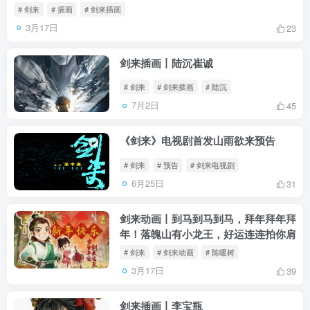
# 剑来
# 插画
# 剑来插画
3月17日
23
剑来插画丨陆沉崔诚
# 剑来
# 剑来插画
# 陆沉
7月2日
45
《剑来》电视剧首发山雨欲来预告
# 剑来
# 预告
# 剑来电视剧
6月25日
31
剑来动画丨到马到马到马，拜年拜年拜
年！落魄山有小龙王，好运连连拍你肩
# 剑来
# 剑来动画
# 陈暖树
3月17日
39
剑来插画丨李宝瓶