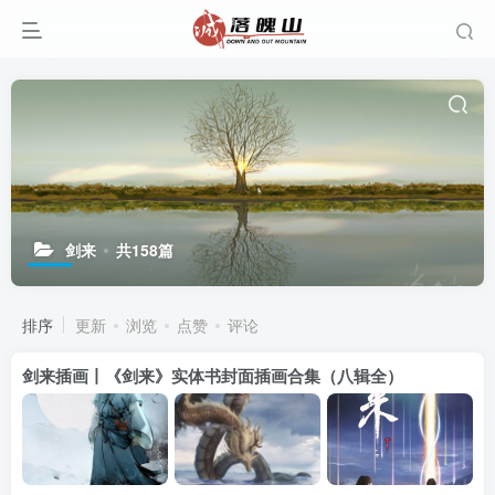
剑来
共158篇
排序
更新
浏览
点赞
评论
剑来插画丨《剑来》实体书封面插画合集（八辑全）