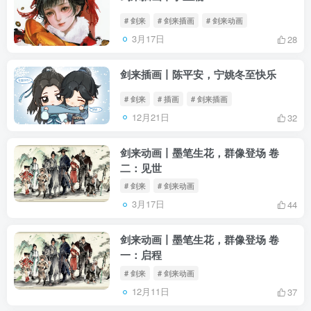
# 剑来
# 剑来插画
# 剑来动画
3月17日
28
剑来插画丨陈平安，宁姚冬至快乐
# 剑来
# 插画
# 剑来插画
12月21日
32
剑来动画丨墨笔生花，群像登场 卷
二：见世
# 剑来
# 剑来动画
3月17日
44
剑来动画丨墨笔生花，群像登场 卷
一：启程
# 剑来
# 剑来动画
12月11日
37