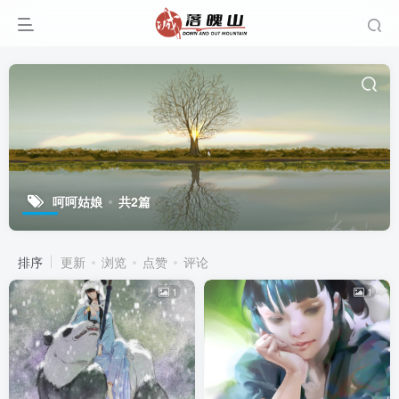
呵呵姑娘
共2篇
排序
更新
浏览
点赞
评论
1
1