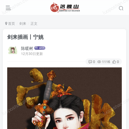
luoposhan.com
luoposhan.c
首页
剑来
正文
剑来插画丨宁姚
陈暖树
12月30日更新
0
1116
0
luoposhan.com
luoposhan.c