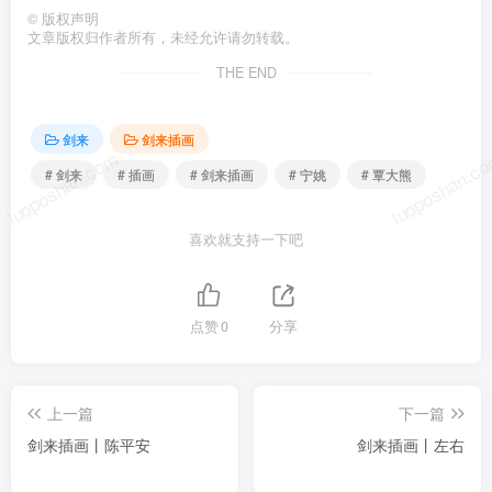
©
版权声明
文章版权归作者所有，未经允许请勿转载。
THE END
剑来
剑来插画
luoposhan.com
luoposhan.c
# 剑来
# 插画
# 剑来插画
# 宁姚
# 覃大熊
喜欢就支持一下吧
点赞
0
分享
上一篇
下一篇
剑来插画丨陈平安
剑来插画丨左右