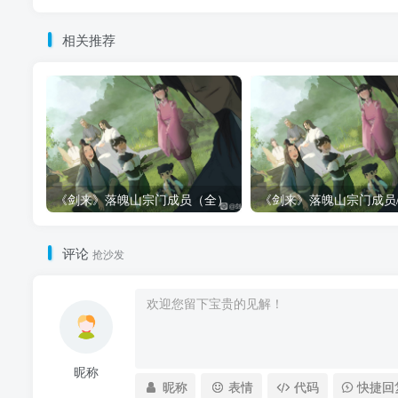
相关推荐
《剑来》落魄山宗门成员（全）
评论
抢沙发
昵称
昵称
表情
代码
快捷回