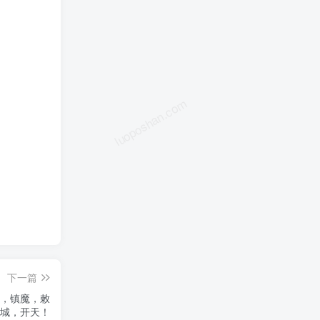
luoposhan.com
下一篇
妖，镇魔，敕
城，开天！