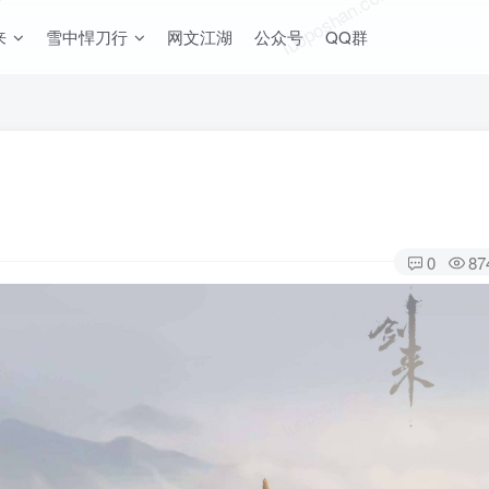
om
luoposhan.com
来
雪中悍刀行
网文江湖
公众号
QQ群
0
87
om
luoposhan.com