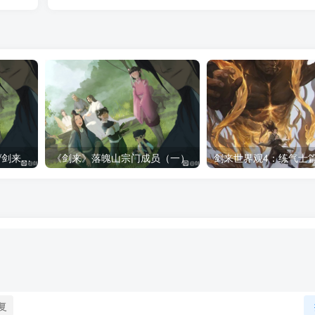
《剑来》落魄山宗门成员/剑来落魄山人物一览表（全）
《剑来》落魄山宗门成员（一）
剑来世界观4：练气士
复