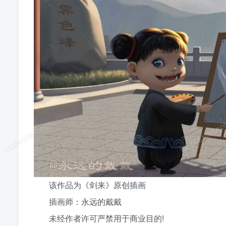
luoposhan.com
luoposhan.c
该作品为《剑来》原创插画
插画师：永远的戴戴
未经作者许可严禁用于商业目的!