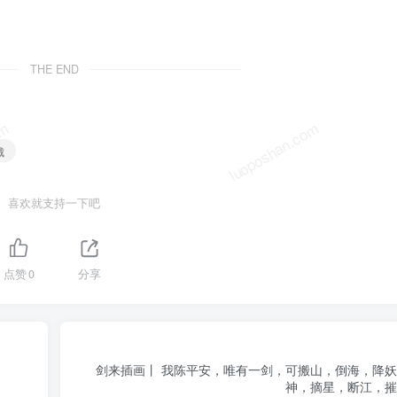
THE END
om
luoposhan.com
戴
喜欢就支持一下吧
点赞
0
分享
剑来插画丨 我陈平安，唯有一剑，可搬山，倒海，降
神，摘星，断江，摧