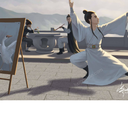
om
luoposhan.com