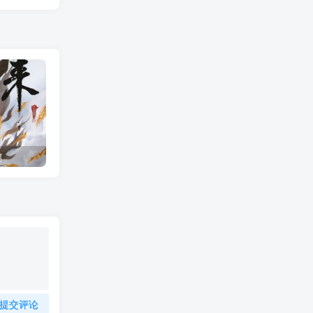
篇
剑来世界观1：骊珠洞天（1）骊珠洞天来历，骊珠洞天人物
提交评论