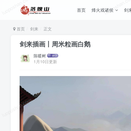
luoposhan.com
luoposhan.c
首页
烽火戏诸侯
剑
首页
剑来
正文
剑来插画丨周米粒画白鹅
陈暖树
1月10日更新
luoposhan.com
luoposhan.c