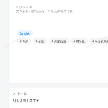
©
版权声明
文章版权归作者所有，未经允许请勿转载。
剑来
luoposhan.com
luoposhan.c
# 剑来
# 插画
# 剑来插画
# 周米粒
# 永远的戴
上一篇
剑来插画丨陈平安