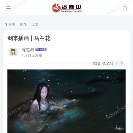
luoposhan.com
luoposhan.c
首页
剑来
正文
剑来插画丨马兰花
陈暖树
1月11日发布
0
924
0
luoposhan.com
luoposhan.c