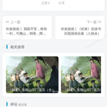
点赞
0
分享
上一篇
下一篇
剑来插画丨 我陈平安，唯有
剑来插画丨《剑来》实体书
一剑，可搬山，倒海，降
封面插画合集（八辑全）
luoposhan.com
luoposhan.c
妖，镇魔，敕神，摘星，断
江，摧城，开天！
相关推荐
《剑来》落魄山宗门成员（全）
评论
抢沙发