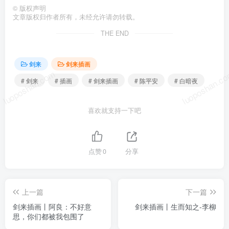
©
版权声明
文章版权归作者所有，未经允许请勿转载。
THE END
剑来
剑来插画
luoposhan.com
luoposhan.c
# 剑来
# 插画
# 剑来插画
# 陈平安
# 白暗夜
喜欢就支持一下吧
点赞
0
分享
上一篇
下一篇
剑来插画丨阿良：不好意
剑来插画丨生而知之-李柳
思，你们都被我包围了