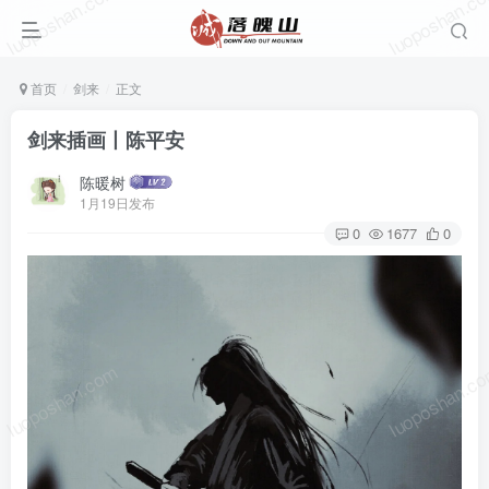
luoposhan.com
luoposhan.c
首页
剑来
正文
剑来插画丨陈平安
陈暖树
1月19日发布
0
1677
0
luoposhan.com
luoposhan.c