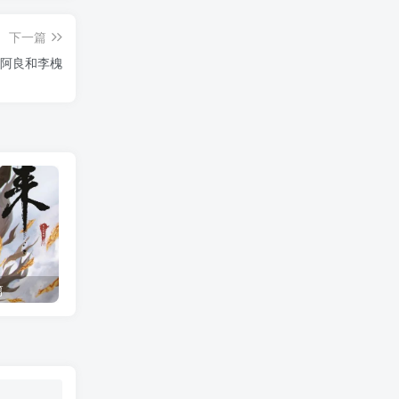
下一篇
阿良和李槐
篇
剑来世界观1：骊珠洞天（1）骊珠洞天来历，骊珠洞天人物