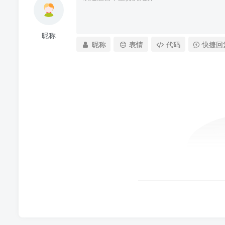
昵称
昵称
表情
代码
快捷回