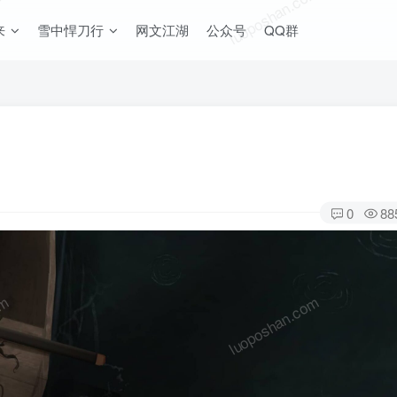
om
luoposhan.com
来
雪中悍刀行
网文江湖
公众号
QQ群
0
88
om
luoposhan.com