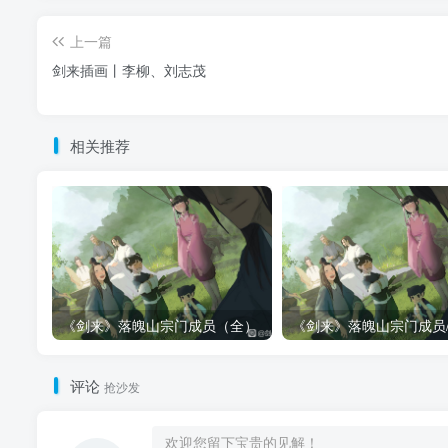
上一篇
剑来插画丨李柳、刘志茂
相关推荐
《剑来》落魄山宗门成员（全）
评论
抢沙发