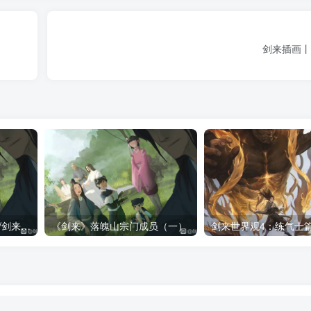
剑来插画丨
《剑来》落魄山宗门成员/剑来落魄山人物一览表（全）
《剑来》落魄山宗门成员（一）
剑来世界观4：练气士