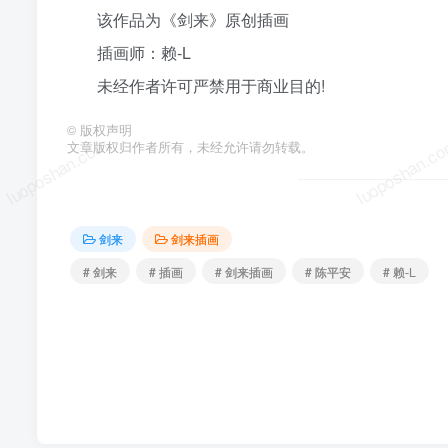
该作品为《剑来》原创插画
插画师：赖-L
未经作者许可严禁用于商业目的!
©
版权声明
luoposhan.com
luoposhan.c
文章版权归作者所有，未经允许请勿转载。
剑来
剑来插画
# 剑来
# 插画
# 剑来插画
# 陈平安
# 赖-L