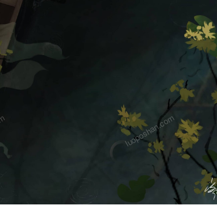
om
luoposhan.com