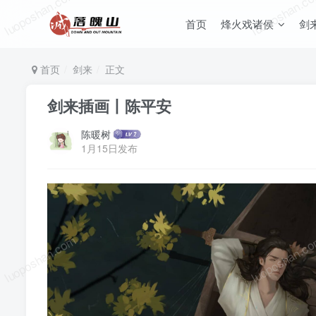
luoposhan.com
luoposhan.c
首页
烽火戏诸侯
剑
首页
剑来
正文
剑来插画丨陈平安
陈暖树
1月15日发布
luoposhan.com
luoposhan.c