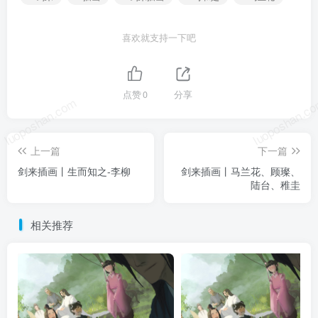
喜欢就支持一下吧
点赞
0
分享
luoposhan.com
luoposhan.c
上一篇
下一篇
剑来插画丨生而知之-李柳
剑来插画丨马兰花、顾璨、
陆台、稚圭
相关推荐