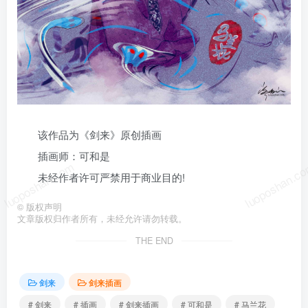
该作品为《剑来》原创插画
插画师：可和是
luoposhan.com
luoposhan.c
未经作者许可严禁用于商业目的!
©
版权声明
文章版权归作者所有，未经允许请勿转载。
THE END
剑来
剑来插画
# 剑来
# 插画
# 剑来插画
# 可和是
# 马兰花