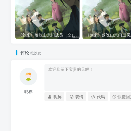
《剑来》落魄山宗门成员（全）
评论
抢沙发
昵称
昵称
表情
代码
快捷回