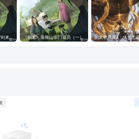
《剑来》落魄山宗门成员/剑来落魄山人物一览表（全）
《剑来》落魄山宗门成员（一）
剑来世界观4：练气士
复