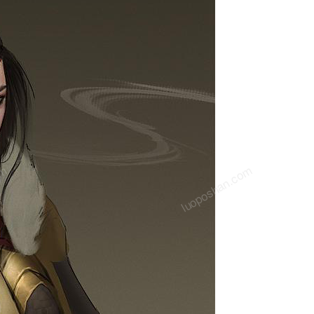
om
luoposhan.com