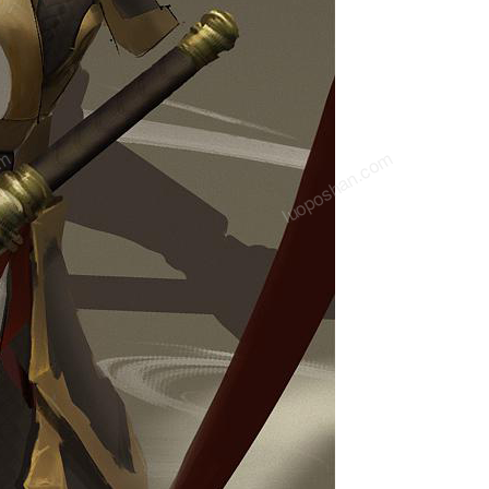
om
luoposhan.com