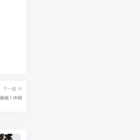
下一篇
插画丨许弱