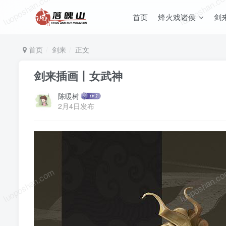
luoposhan.com
luoposhan.c
首页
烽火戏诸侯
剑
首页
剑来
正文
剑来插画丨女武神
陈暖树
2月4日发布
luoposhan.com
luoposhan.c