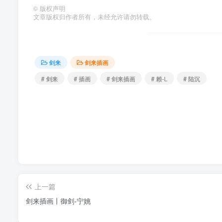
©
版权声明
文章版权归作者所有，未经允许请勿转载。
剑来
剑来插画
# 剑来
# 插画
# 剑来插画
# 赖-L
# 陆沉
上一篇
剑来插画丨御剑-宁姚