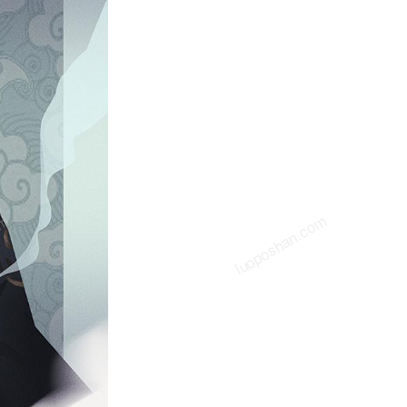
om
luoposhan.com