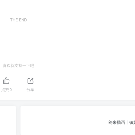
THE END
喜欢就支持一下吧
点赞
0
分享
剑来插画丨镇