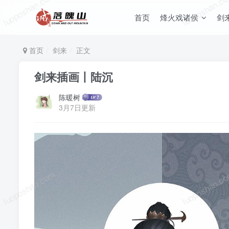
luoposhan.com
luoposhan.c
首页
烽火戏诸侯
剑
首页
剑来
正文
剑来插画丨陆沉
陈暖树
3月7日更新
luoposhan.com
luoposhan.c