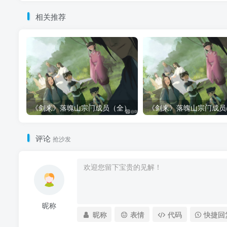
相关推荐
《剑来》落魄山宗门成员（全）
评论
抢沙发
昵称
昵称
表情
代码
快捷回