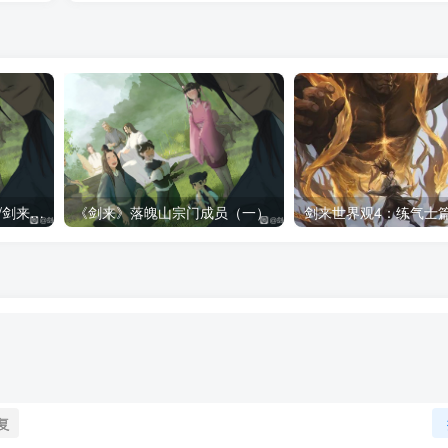
《剑来》落魄山宗门成员/剑来落魄山人物一览表（全）
《剑来》落魄山宗门成员（一）
剑来世界观4：练气士
复