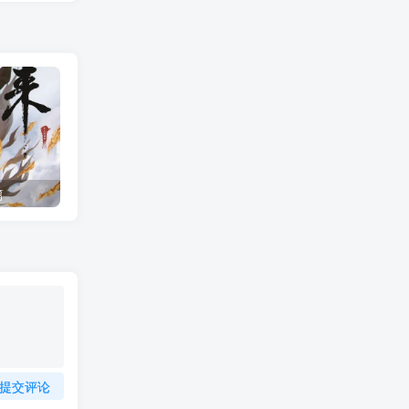
篇
剑来世界观1：骊珠洞天（1）骊珠洞天来历，骊珠洞天人物
提交评论