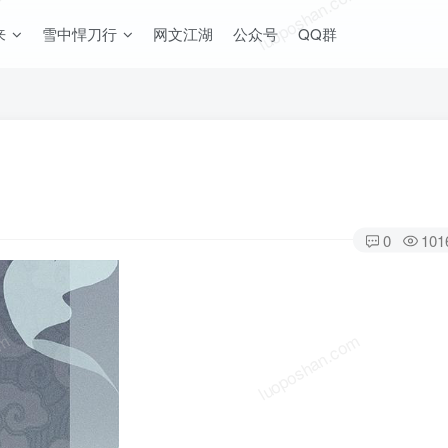
om
luoposhan.com
来
雪中悍刀行
网文江湖
公众号
QQ群
0
101
om
luoposhan.com