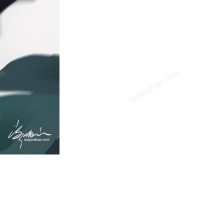
om
luoposhan.com