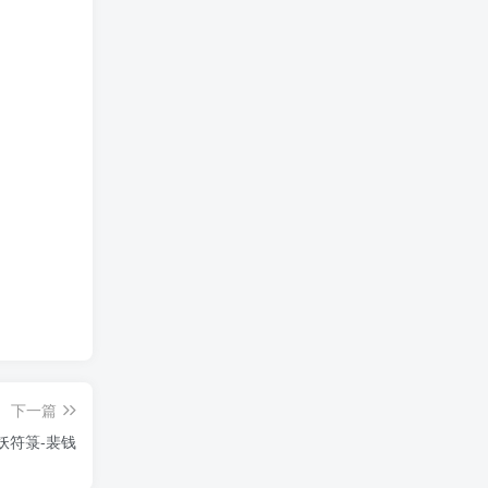
下一篇
妖符箓-裴钱