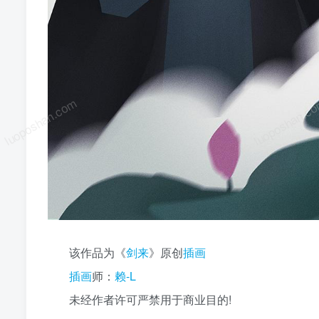
luoposhan.com
luoposhan.c
该作品为《
剑来
》原创
插画
插画
师：
赖-L
未经作者许可严禁用于商业目的!