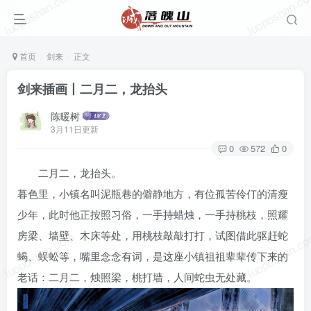
luoposhan.com
luoposhan.c
首页
剑来
正文
剑来插画丨二月二，龙抬头
陈暖树
3月11日更新
0
572
0
二月二，龙抬头。
暮色里，小镇名叫泥瓶巷的僻静地方，有位孤苦伶仃的清瘦
少年，此时他正按照习俗，一手持蜡烛，一手持桃枝，照耀
luoposhan.com
luoposhan.c
房梁、墙壁、木床等处，用桃枝敲敲打打，试图借此驱赶蛇
蝎、蜈蚣等，嘴里念念有词，是这座小镇祖祖辈辈传下来的
老话：二月二，烛照梁，桃打墙，人间蛇虫无处藏。