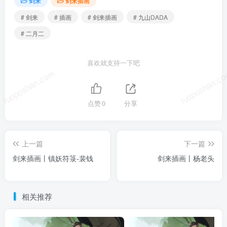
剑来
剑来插画
# 剑来
# 插画
# 剑来插画
# 九山DADA
# 二月二
喜欢就支持一下吧
luoposhan.com
luoposhan.c
点赞
0
分享
上一篇
下一篇
剑来插画丨镇妖符箓-裴钱
剑来插画丨杨老头
相关推荐