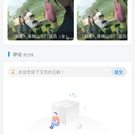
《剑来》落魄山宗门成员（全）
评论
抢沙发
欢迎您留下宝贵的见解！
提交