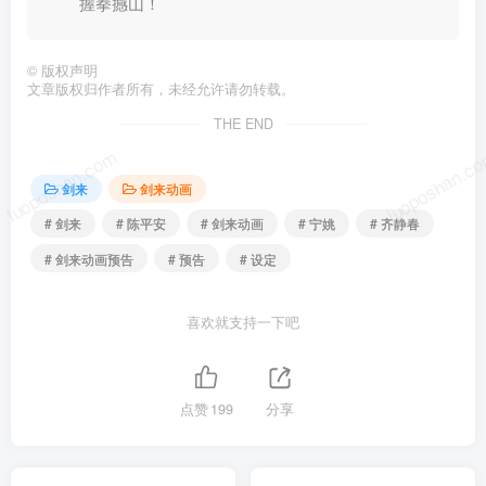
握拳撼山！
©
版权声明
文章版权归作者所有，未经允许请勿转载。
THE END
luoposhan.com
luoposhan.c
剑来
剑来动画
# 剑来
# 陈平安
# 剑来动画
# 宁姚
# 齐静春
# 剑来动画预告
# 预告
# 设定
喜欢就支持一下吧
点赞
199
分享