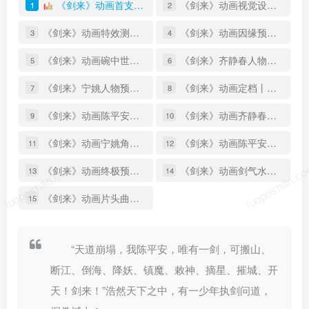
《剑来》动画首支预告#丨天道崩塌，我陈平安，唯有一剑。
《剑来》动画视觉设计预告丨浩瀚仙途，由此开启！
1
2
《剑来》动画特效测试预告丨兵家武道，唯快不破。
《剑来》动画因缘预告丨无剑不成江湖，所求不过平安。
3
4
《剑来》动画碗中世界视觉预告丨大千世界，无奇不有；白碗幻境，奇缘丛生；究竟福祸，观者自明
《剑来》齐静春人物预告丨遇事不决，可问春风。春风不语，既随本心！
5
6
《剑来》宁姚人物预告丨“她锋锐无匹，注定是一把无鞘剑。”
《剑来》动画定档丨心向自由，剑破樊笼！
7
8
《剑来》动画陈平安人物预告丨陈平安，大道就在脚下，走！
《剑来》动画齐静春角色设定
9
10
《剑来》动画宁姚角色设定
《剑来》动画陈平安角色设定
11
12
luoposhan.com
luoposhan.c
《剑来》动画终极预告丨少年陈平安，大道之行启航！
《剑来》动画剑气水墨风幻境预告
13
14
《剑来》动画片头曲《天地间》丨草鞋少年何须困于破巷，天宽地广俱是大道！
15
“天道崩塌，我陈平安，唯有一剑，可搬山、
断江、倒海、降妖、镇魔、敕神、摘星、摧城、开
天！剑来！”浩然天下之中，有一少年执剑问道，