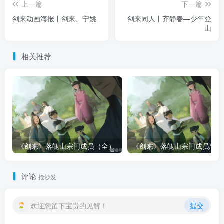
上一篇
下一篇
剑来动画海报丨剑来、宁姚
剑来同人丨齐静春—少年登
山
相关推荐
《剑来》落魄山宗门成员（全）
评论
抢沙发
欢迎您留下宝贵的见解！
提交