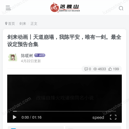
luoposhan.com
luoposhan.c
首页
剑来
正文
剑来动画丨天道崩塌，我陈平安，唯有一剑。最全
设定预告合集
陈暖树
4月22日更新
0
4633
199
luoposhan.com
luoposhan.c
speed
0:00
/
01:16