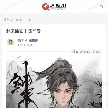
luoposhan.com
luoposhan.c
首页
剑来
正文
剑来插画丨陈平安
陈暖树
1月1日更新
0
1067
23
luoposhan.com
luoposhan.c