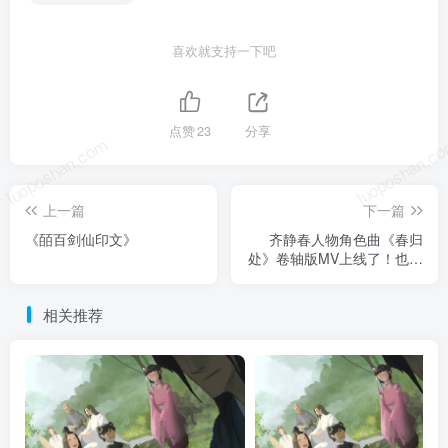
喜欢就支持一下吧
点赞
23
分享
luoposhan.com
luoposhan.c
上一篇
下一篇
《皕百剑仙印文》
齐静春人物角色曲《春归
处》卷轴版MV上线了！也无
憾，春会在我心流转。
相关推荐