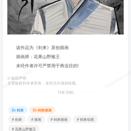
该作品为《剑来》原创插画
插画师：花果山野猴王
未经作者许可严禁用于商业目的!
luoposhan.com
luoposhan.c
©
版权声明
文章版权归作者所有，未经允许请勿转载。
THE END
剑来
剑来插画
# 剑来
# 插画
# 剑来插画
# 剑来动画
# 花果山野猴王