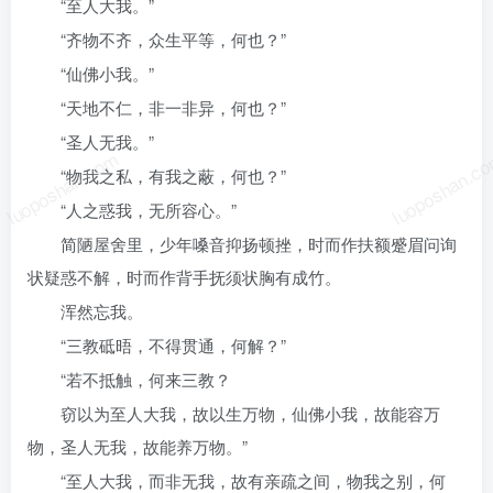
“至人大我。”
“齐物不齐，众生平等，何也？”
“仙佛小我。”
“天地不仁，非一非异，何也？”
“圣人无我。”
luoposhan.com
luoposhan.c
“物我之私，有我之蔽，何也？”
“人之惑我，无所容心。”
简陋屋舍里，少年嗓音抑扬顿挫，时而作扶额蹙眉问询
状疑惑不解，时而作背手抚须状胸有成竹。
浑然忘我。
“三教砥晤，不得贯通，何解？”
“若不抵触，何来三教？
窃以为至人大我，故以生万物，仙佛小我，故能容万
物，圣人无我，故能养万物。”
“至人大我，而非无我，故有亲疏之间，物我之别，何