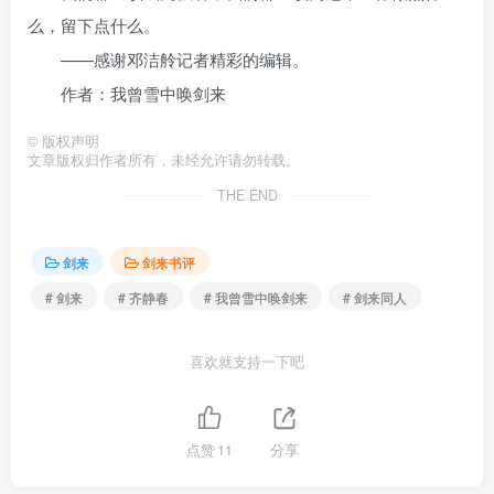
么，留下点什么。
——感谢邓洁舲记者精彩的编辑。
作者：我曾雪中唤剑来
©
版权声明
文章版权归作者所有，未经允许请勿转载。
THE END
剑来
剑来书评
# 剑来
# 齐静春
# 我曾雪中唤剑来
# 剑来同人
喜欢就支持一下吧
点赞
11
分享