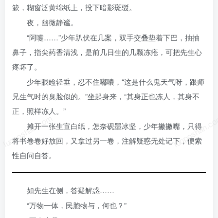
簌，糊窗泛黄绵纸上，投下暗影斑驳。
夜，幽微静谧。
“阿嚏……”少年趴伏在几案，双手交叠垫着下巴，抽抽
鼻子，指尖药香清浅，是前几日生的几颗冻疮，可把先生心
疼坏了。
少年眼睑轻垂，忍不住嘟囔，“这是什么鬼天气呀，跟师
兄生气时的臭脸似的。”坐起身来，“其身正也冻人，其身不
正，照样冻人。”
luoposhan.com
luoposhan.c
摊开一张生宣白纸，怎奈砚墨冰坚，少年撇撇嘴，只得
将书卷卷好放回，又拿过另一卷，注解疑惑无处记下，便索
性自问自答。
如先生在侧，答疑解惑……
“万物一体，民胞物与，何也？”