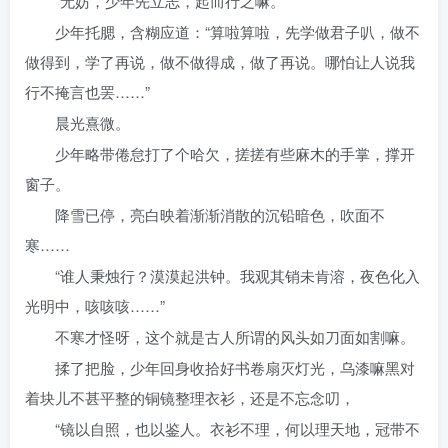
“无妨，少年先立志，起而行之嘛。”
少年托腮，含糊应道：“算啦算啦，先学做君子叭，做不
做得到，学了再说，做不做得成，做了再说。哪怕让人说我
行不掩言也罢……”
晨光熹微。
少年略带倦怠打了个哈欠，搓搓有些麻木的手掌，撑开
窗子。
降雪已停，亮白映着渐渐消散的沉铅暗色，吹面不
寒……
“谁人秉烛行？漠漠起洪钟。我观其销未肯溶，夜色化入
光明中，咳咳咳……”
不寒才怪呀，这个就是古人所谓的风头如刀面如割嘛。
揉了把脸，少年回身收拾好书卷扇灭灯光，乌漆嘛黑对
着块儿不甚平整的铜镜整理衣衫，还是不忘念叨，
“镜以自照，也以鉴人。衣衫不理，何以理天地，冠带不