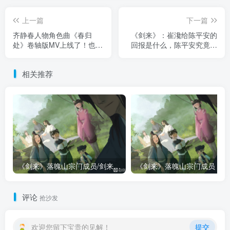
上一篇
下一篇
齐静春人物角色曲《春归
《剑来》：崔瀺给陈平安的
处》卷轴版MV上线了！也无
回报是什么，陈平安究竟看
憾，春会在我心流转。
到了什么？
相关推荐
《剑来》落魄山宗门成员/剑来落魄山人物一览表（全）
《剑来》落魄山宗门成员（全
评论
抢沙发
欢迎您留下宝贵的见解！
提交