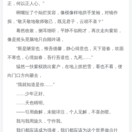
正，何以正人心。”
咧嘴扯了个灿烂笑容，像模像样地拱手笼袖，对镜作
揖，“敬天敬地敬师敬己，既见君子，云胡不喜？”
蓦然收敛，侧耳细听，平静不似刚才，再次走向窗前，
像是摇头晃脑地只自顾吟诵，
“斯是陋室也，惟吾德馨，静心得意也，天下迎春，吹面
不寒也，心境如春，吾行吾道也，九死……”
猛然一扶窗棂跳出窗户，在地上抓把雪，看也不看，便
向门口方向砸去，
“我就知道是你……”
……少年正好。
……天色晴明。
——引用曲解，未能详注，个人见解，不喜勿喷。
我与我周旋久，宁作我。
我们都应该成为强者，我们都应该为这个世界做点什