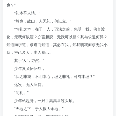
也？”
“礼本乎人情。”
“然也，故曰，人无礼，何以立。”
“情礼之本，在于一人，万法之前，先明一我。佛言渡
化，无我何以渡？亦言超脱，无我可以超？其与求道何异？
知道而求道，求道而知道，其必在我，知我明我而求无我小
我，推己及人，由人观己。
其于‘人’，亦然。”
少年复又怔怔然，
“我之非我，不明本心，理之非礼，可有本理？”
这次，无人应答。
“问礼。”
少年站起身，一只手高高举过头顶。
“天地之下，于人很大余地。”