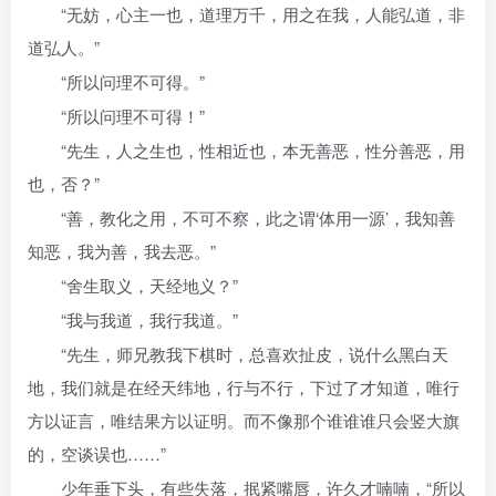
“无妨，心主一也，道理万千，用之在我，人能弘道，非
道弘人。”
“所以问理不可得。”
“所以问理不可得！”
“先生，人之生也，性相近也，本无善恶，性分善恶，用
也，否？”
“善，教化之用，不可不察，此之谓‘体用一源’，我知善
知恶，我为善，我去恶。”
“舍生取义，天经地义？”
“我与我道，我行我道。”
“先生，师兄教我下棋时，总喜欢扯皮，说什么黑白天
地，我们就是在经天纬地，行与不行，下过了才知道，唯行
方以证言，唯结果方以证明。而不像那个谁谁谁只会竖大旗
的，空谈误也……”
少年垂下头，有些失落，抿紧嘴唇，许久才喃喃，“所以