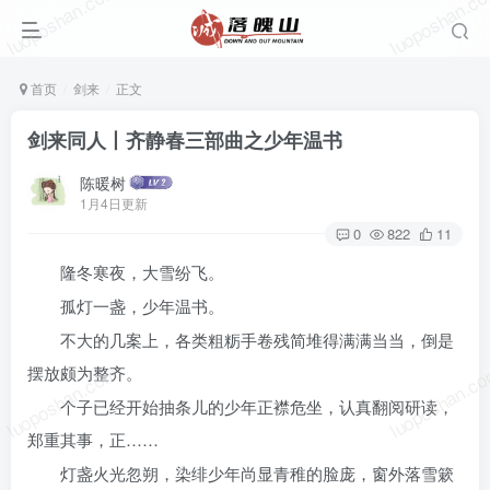
luoposhan.com
luoposhan.c
首页
剑来
正文
剑来同人丨齐静春三部曲之少年温书
陈暖树
1月4日更新
0
822
11
隆冬寒夜，大雪纷飞。
孤灯一盏，少年温书。
不大的几案上，各类粗粝手卷残简堆得满满当当，倒是
luoposhan.com
luoposhan.c
摆放颇为整齐。
个子已经开始抽条儿的少年正襟危坐，认真翻阅研读，
郑重其事，正……
灯盏火光忽朔，染绯少年尚显青稚的脸庞，窗外落雪簌