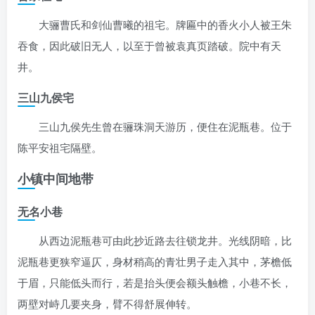
大骊曹氏和剑仙曹曦的祖宅。牌匾中的香火小人被王朱
吞食，因此破旧无人，以至于曾被袁真页踏破。院中有天
井。
三山九侯宅
三山九侯先生曾在骊珠洞天游历，便住在泥瓶巷。位于
陈平安祖宅隔壁。
小镇中间地带
无名小巷
从西边泥瓶巷可由此抄近路去往锁龙井。光线阴暗，比
泥瓶巷更狭窄逼仄，身材稍高的青壮男子走入其中，茅檐低
于眉，只能低头而行，若是抬头便会额头触檐，小巷不长，
两壁对峙几要夹身，臂不得舒展伸转。