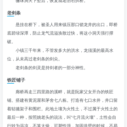
骊珠洞天下坠后，恢复成老旧石拱桥。
老剑条
悬挂在桥下，被圣人用来镇压那口锁龙井的出口，即桥
底碧绿深潭，防止龙气流溢涣散过快，将这小洞天强行撑
破。
小镇三千年来，不管发多大的洪水，龙须溪的最高水
位，从未高过老剑条的剑尖。
老剑条的剑灵是持剑者的一部分神性。
铁匠铺子
廊桥再走三四里路的溪畔，就是阮家父女开办的铁匠
铺。搭建有黄泥屋和茅舍七八栋。打造有七口水井，井口留
着轱辘架子和围栏。此地土壤为火性土，不过属于火性土的
最后一种，按照姚老头的说法，叫“七月流火壤”，土性会自
行转为温凉，不算太燥，可塑性强，加固井壁的时候，不易