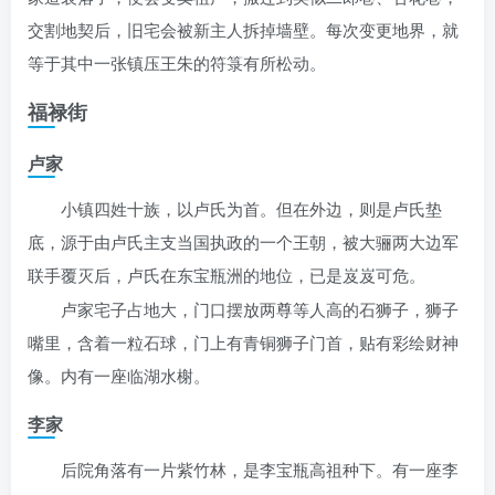
交割地契后，旧宅会被新主人拆掉墙壁。每次变更地界，就
等于其中一张镇压王朱的符箓有所松动。
福禄街
卢家
小镇四姓十族，以卢氏为首。但在外边，则是卢氏垫
底，源于由卢氏主支当国执政的一个王朝，被大骊两大边军
联手覆灭后，卢氏在东宝瓶洲的地位，已是岌岌可危。
卢家宅子占地大，门口摆放两尊等人高的石狮子，狮子
嘴里，含着一粒石球，门上有青铜狮子门首，贴有彩绘财神
像。内有一座临湖水榭。
李家
后院角落有一片紫竹林，是李宝瓶高祖种下。有一座李