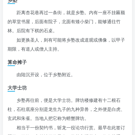
距离杏花巷再过一条街，就是乡塾。内有一座不挂匾额
的草堂书屋，后面有院子，北面有矮小柴门，能够通往竹
林。后院有下棋的石桌。
如更换圣人，则有可能将乡塾改成道观或佛像，以甲子
期限，有道人或僧人主持。
算命摊子
由陆沉开设，位于乡塾附近。
大学士坊
乡塾再往前，便是大学士坊。牌坊楼修建有十二根石
柱，石柱底座分别是龙生九子的九种异兽，之外便是白虎、
玄武和朱雀。当地人把它称为螃蟹牌坊。
相当于一份契约书，斩龙一役论功行赏。最早在此签订