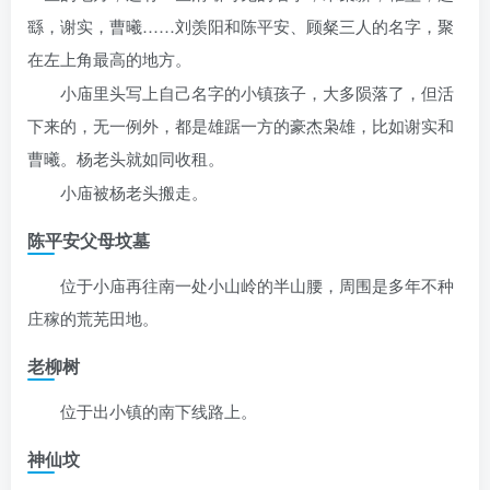
繇，谢实，曹曦……刘羡阳和陈平安、顾粲三人的名字，聚
在左上角最高的地方。
小庙里头写上自己名字的小镇孩子，大多陨落了，但活
下来的，无一例外，都是雄踞一方的豪杰枭雄，比如谢实和
曹曦。杨老头就如同收租。
小庙被杨老头搬走。
陈平安父母坟墓
位于小庙再往南一处小山岭的半山腰，周围是多年不种
庄稼的荒芜田地。
老柳树
位于出小镇的南下线路上。
神仙坟