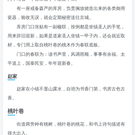
有一座戒备森严的库房，负责搁放烧造出来的各类御用
瓷器，验收无误，就会定期秘密送往京城。
库房门口张贴有一副楹联，按例都是坐镇圣人的手笔，
用来辞旧迎新，如果是道家圣人坐镇一甲子内，还会就近取
材，专门用上取自桃叶巷的桃木作为春联底板。
门口的春联为：读书声里，风调雨顺，事事有余福。太
平道上，国泰民安，年年迎新春。
赵家
赵家在小镇不显山露水，自诩为书香门第，书房古色古
香。
桃叶巷
街道两旁种有桃树，桃叶巷的桃花，和书上诗句描述有
很大出入。