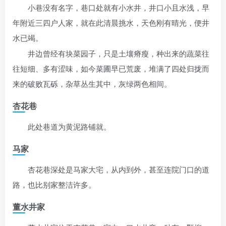
小巷没有名字，巷口处就有小水井，井口小且水浅，早
年附近三四户人家，就在此清晨挑水，天色刚有晴光，便井
水已竭。
井边曾经有块菜园子，只是土壤瘠瘦，种出来的蔬菜往
往短细、多有涩味，如今菜圃早已荒废，堆满了四处归拢而
来的破败瓦砾，杂草丛生其中，灰绿两色相间。
杏花巷
此处巷道为黄泥路铺就。
马家
杏花巷深处是马家大宅，从内到外，甚至连院门口的道
路，也比别家整洁许多。
董水井家