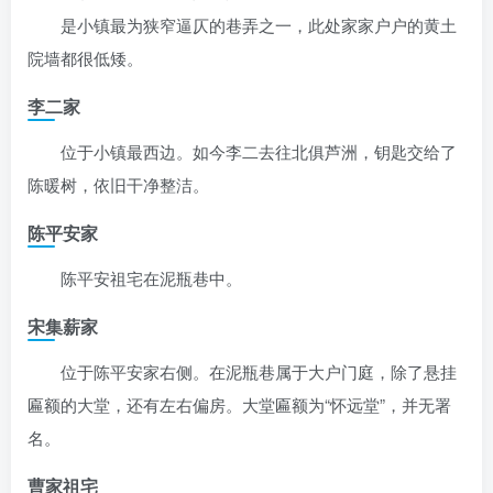
是小镇最为狭窄逼仄的巷弄之一，此处家家户户的黄土
院墙都很低矮。
李二家
位于小镇最西边。如今李二去往北俱芦洲，钥匙交给了
陈暖树，依旧干净整洁。
陈平安家
陈平安祖宅在泥瓶巷中。
宋集薪家
位于陈平安家右侧。在泥瓶巷属于大户门庭，除了悬挂
匾额的大堂，还有左右偏房。大堂匾额为“怀远堂”，并无署
名。
曹家祖宅