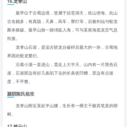
16.龙脊山
最早位于古蜀边境，曾属于括苍洞天，依山傍海。此山
古名颇多，有真隐，天鼻，风车，寮灯等，后被剑仙与蛟龙
厮杀摧破。最早山脉一路绵延入海，可与某座海底龙宫气息
衔接。
龙脊山石崖，是远古斩龙台破碎后最大的一块，古蜀地
界因此蛟龙繁衍。
沿着小溪一直进山，需走上大半天。山内有一片黑色石
崖，石崖那边有好几条陷下去的长条状凹槽，里边有点坡
度，不平整。
颍阴陈氏祖坟
龙脊山附近某处半山腰，生长有一棵主干极其笔直的楷
树。
17.披云山