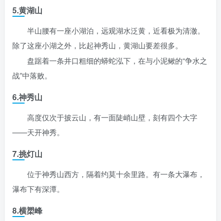
5.黄湖山
半山腰有一座小湖泊，远观湖水泛黄，近看极为清澈。
除了这座小湖之外，比起神秀山，黄湖山要差很多。
盘踞着一条井口粗细的蟒蛇泓下，在与小泥鳅的“争水之
战”中落败。
6.神秀山
高度仅次于披云山，有一面陡峭山壁，刻有四个大字
——天开神秀。
7.挑灯山
位于神秀山西方，隔着约莫十余里路。有一条大瀑布，
瀑布下有深潭。
8.横槊峰