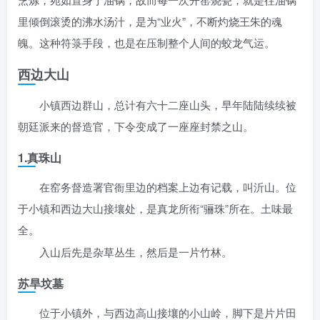
里倾倒滚烫的沸水汤汁，是为“业火”，不断灼烧王朱的魂
魄。这种符箓手段，也是在压制整个人间的蛟龙气运。
西边大山
小镇西边群山，总计有六十二座山头，早年陆陆续续被
朝廷派来的督造官，下令变成了一座座封禁之山。
1.真珠山
在窑务督造署官衙里边的档案上边有记载，叫沂山。位
于小镇和西边大山接壤处，是真龙所衔“骊珠”所在。土味最
全。
入山后先是杂草丛生，然后是一片竹林。
苏旱坟墓
位于小镇外，与西边高山接壤的小山岭，脚下是片片田