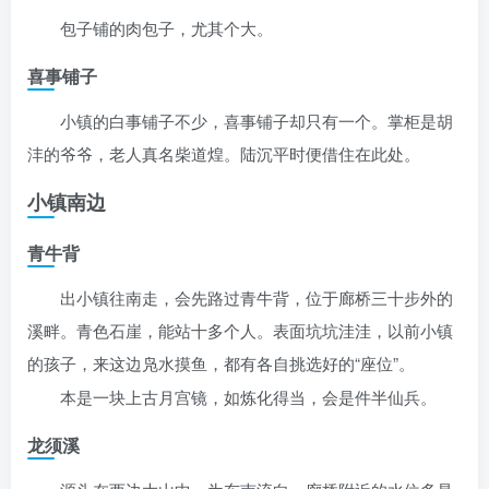
包子铺的肉包子，尤其个大。
喜事铺子
小镇的白事铺子不少，喜事铺子却只有一个。掌柜是胡
沣的爷爷，老人真名柴道煌。陆沉平时便借住在此处。
小镇南边
青牛背
出小镇往南走，会先路过青牛背，位于廊桥三十步外的
溪畔。青色石崖，能站十多个人。表面坑坑洼洼，以前小镇
的孩子，来这边凫水摸鱼，都有各自挑选好的“座位”。
本是一块上古月宫镜，如炼化得当，会是件半仙兵。
龙须溪