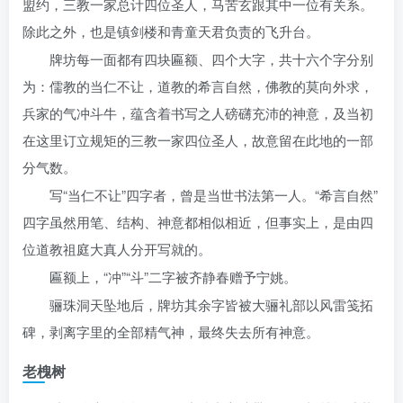
盟约，三教一家总计四位圣人，马苦玄跟其中一位有关系。
除此之外，也是镇剑楼和青童天君负责的飞升台。
牌坊每一面都有四块匾额、四个大字，共十六个字分别
为：儒教的当仁不让，道教的希言自然，佛教的莫向外求，
兵家的气冲斗牛，蕴含着书写之人磅礴充沛的神意，及当初
在这里订立规矩的三教一家四位圣人，故意留在此地的一部
分气数。
写“当仁不让”四字者，曾是当世书法第一人。“希言自然”
四字虽然用笔、结构、神意都相似相近，但事实上，是由四
位道教祖庭大真人分开写就的。
匾额上，“冲”“斗”二字被齐静春赠予宁姚。
骊珠洞天坠地后，牌坊其余字皆被大骊礼部以风雷笺拓
碑，剥离字里的全部精气神，最终失去所有神意。
老槐树