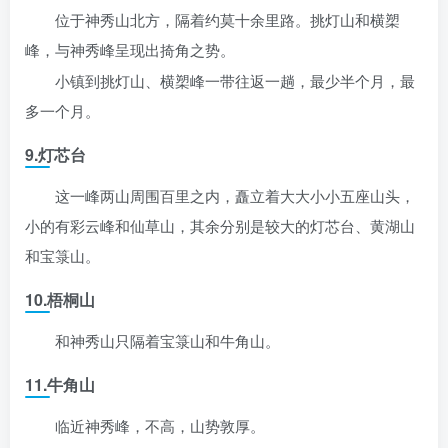
位于神秀山北方，隔着约莫十余里路。挑灯山和横槊
峰，与神秀峰呈现出掎角之势。
小镇到挑灯山、横槊峰一带往返一趟，最少半个月，最
多一个月。
9.灯芯台
这一峰两山周围百里之内，矗立着大大小小五座山头，
小的有彩云峰和仙草山，其余分别是较大的灯芯台、黄湖山
和宝箓山。
10.梧桐山
和神秀山只隔着宝箓山和牛角山。
11.牛角山
临近神秀峰，不高，山势敦厚。