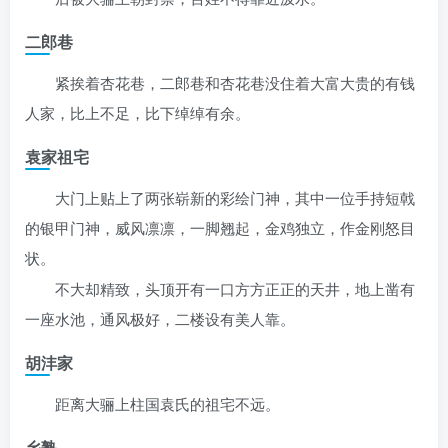
二郎巷
紧挨着杏花巷，二郎巷和杏花巷没住着大富大贵的有钱
人家，比上不足，比下绰绰有余。
袁家祖宅
大门上贴上了两张崭新的彩绘门神，其中一位手持短戟
的银甲门神，威风凛凛，一脚翘起，金鸡独立，作金刚怒目
状。
不大却精致，头顶开有一口方方正正的天井，地上凿有
一座水池，通风极好，二楼设有美人靠。
胡沣家
距离大骊上柱国袁氏的祖宅不远。
乡塾