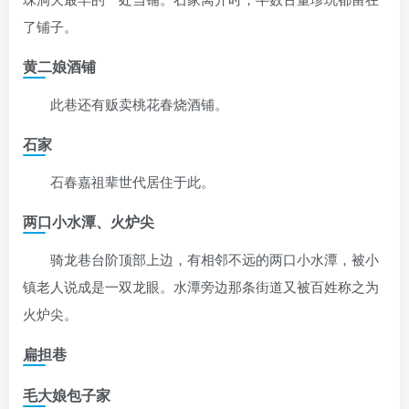
了铺子。
黄二娘酒铺
此巷还有贩卖桃花春烧酒铺。
石家
石春嘉祖辈世代居住于此。
两口小水潭、火炉尖
骑龙巷台阶顶部上边，有相邻不远的两口小水潭，被小
镇老人说成是一双龙眼。水潭旁边那条街道又被百姓称之为
火炉尖。
扁担巷
毛大娘包子家