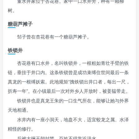
董水井家位于杏花巷。家中一口水井旁，种有一颗柳
树。
糖葫芦摊子
邹子曾在杏花巷有一个糖葫芦摊子。
铁锁井
杏花巷有口水井，名叫铁锁井，一根粗如青壮手臂的铁
链，垂挂于井口内。这条铁锁曾是成功束缚住世间最后一条
真龙的一根缚妖索。此地规矩“拽铁锁出井口者，每出一尺，
折寿一年”。在小镇最后一次对外乡人开放时，被姜韫带走。
铁锁井也是真龙王朱的一口生气所在，能够让她与外界
天地相通。
水井内有一座小洞天，地盘不大，适宜蛟龙之属、水泽
精怪的修行。
后被大骊王朝封禁，百姓不得靠近汲水。