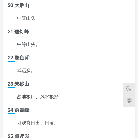
20.大雁山
中等山头。
21.莲灯峰
中等山头。
22.鳌鱼背
武运多。
23.朱砂山
占地极广、风水极好。
24.蔚霞峰
可观赏日出、日落。
25.照读岗