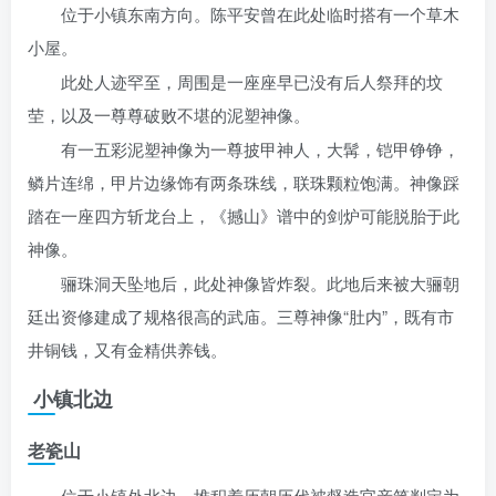
位于小镇东南方向。陈平安曾在此处临时搭有一个草木
小屋。
此处人迹罕至，周围是一座座早已没有后人祭拜的坟
茔，以及一尊尊破败不堪的泥塑神像。
有一五彩泥塑神像为一尊披甲神人，大髯，铠甲铮铮，
鳞片连绵，甲片边缘饰有两条珠线，联珠颗粒饱满。神像踩
踏在一座四方斩龙台上，《撼山》谱中的剑炉可能脱胎于此
神像。
骊珠洞天坠地后，此处神像皆炸裂。此地后来被大骊朝
廷出资修建成了规格很高的武庙。三尊神像“肚内”，既有市
井铜钱，又有金精供养钱。
小镇北边
老瓷山
位于小镇外北边，堆积着历朝历代被督造官亲笔判定为