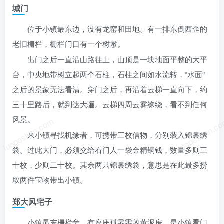
城门
位于小镇最东边，没有龙窑和田地。有一排东倒西歪的
老旧栅栏，栅栏门口有一个树墩。
出门之后一直沿山路往上，山顶是一块地面平整的大平
台，中央地带树立起两个石柱，石柱之间如水流转，“水面”
之后的景象无法看清。穿门之后，再沿着云梯一直向下，约
三十里路后，就到达大骊。云梯四周云雾缭绕，看不到任何
风景。
luoposhan.com
luoposhan.c
来小镇寻找机缘者，可携带三枚信物，分别装入锦囊绣
袋。过此大门，必须交给看门人一袋金精铜钱，数量多则三
十枚，少则二十枚。其余两只锦囊绣袋，意思是在此最多捞
取两件宝物带出小镇。
郑大风宅子
小镇最东栅栏旁，有座座孤零零的黄泥房，是小镇看门