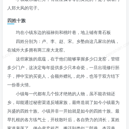
人郑大风的宅子。
四姓十族
均在小镇东边的福禄街和桃叶巷，地上铺有青石板
luoposhan.com
luoposhan.c
四姓分别为：卢、李、赵、宋。乡塾由这几家出的钱，
在城外大多拥有两三座大龙窑。
这些家族的底蕴，在于他们能够掌握多少口龙窑，管辖
多少门户，这决定每年提供多少只本命瓷，一旦出现修行胚
子，押中宝的买瓷人，会额外赠礼，此外，也等于双方结下
一份香火情。
小镇每一代都有几个惊才绝艳的人物，虽不能衣锦还
乡，却能通过秘密渠道反哺家族，最终造就了如今小镇最为
兴盛的四姓十族。小镇并非一开始就是如今的四姓十族。最
早扎根的各方练气士，开枝散叶后，各自势力的消长，某姓
家道衰落了，便会变卖祖产，搬迁到类似二郎巷、杏花巷，