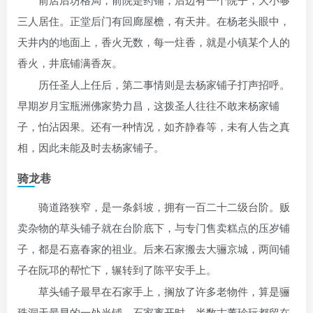
三人居住。正堂后门有回廊屋檐，有天井。在杨老头眼中，
天井内的地面上，香火无数，每一炷香，就是小镇某个人的
香火，井底铺满香灰。
历任圣人上任后，第二事情则是去杨家铺子打声招呼。
早期岁月宝瓶洲佛家势力昌，这拨圣人往往不敢来杨家铺
子，怕沾因果。还有一种情况，如齐静春等，未有人告之真
相，因此未能及时去杨家铺子。
骑龙巷
骑道路狭窄，是一条斜坡，拥有一百二十二级台阶。贩
卖杂物的草头铺子就在台阶底下，与专门售卖糕点的压岁铺
子，都是石嘉春家的祖业。后来石家搬去大骊京城，两间铺
子在阮邛的帮忙下，辗转到了陈平安手上。
草头铺子最早在石家手上，搁放了许多老物件，算是骊
珠洞天最早的一处当铺。石家离开时，半数古董珍玩都留在