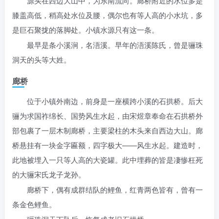
源头在西边大山中，为东南流向。廊桥附近的水位多是
膝盖高低，稍高处水位及腰，偶尔也有等人高的小水坑，多
是巨石聚拢的落脚处。小镇水源只有这一条。
最早是条小溪涧，名浯溪。早年的浯溪陈氏，曾是骊珠
洞天的头等大姓。
廊桥
位于小镇外南边，前身是一座横跨小溪的石拱桥。后大
骊为求国祚绵长、国势风生水起，由宋煜章奉命在石拱桥外
部包裹了一层木制廊桥，主要梁柱的木头来自西边大山。廊
桥悬挂有一块金字匾额，四字极大——风生水起。建造时，
此地被埋入一只等人高的大瓷罐。此中埋葬的皆是凄惨枉死
的大骊宋氏龙子龙孙。
廊桥下，偶有成群结队的鲤鱼，红青两色皆有，曾有一
条金色鲤鱼。