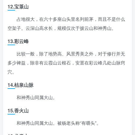
12.宝箓山
占地很大，在六十多座山头里名列前茅，而且不是什么
空架子。云深山高水长，规模仅次于披云山和神秀山。
13.彩云峰
比较一般，除了地势高、风景秀美之外，对于修行并无
多少裨益，除非有云霞山云根石，安置在彩云峰几处山脉窍
穴。
14.枯泉山脉
和神秀山同属大山。
15.香火山
和神秀山同属大山。被杨老头称“有嚼头”。