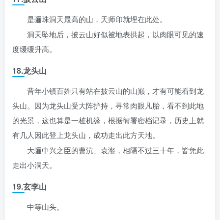
是骊珠洞天最高的山，天师印就埋在此处。
洞天坠地后，披云山好似被地表拱起，以肉眼可见的速
度缓缓升高。
18.龙头山
昔年小镇百姓只有站在披云山的山巅，才有可能看到龙
头山。因为龙头山受大阵护持，寻常肉眼凡胎，看不到此地
的光景，这也算是一桩机缘，根据衙署密档记录，历史上就
有几人因此登上龙头山，成功走出此方天地。
大骊中兴之臣的曹沆、袁瀣，相隔不过三十年，皆凭此
走出小洞天。
19.玄李山
中等山头。