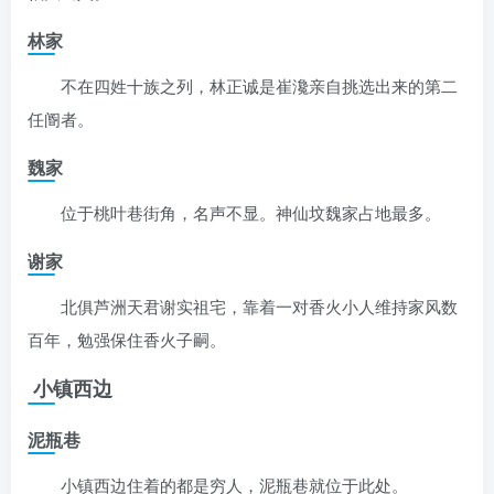
林家
不在四姓十族之列，林正诚是崔瀺亲自挑选出来的第二
任阍者。
魏家
位于桃叶巷街角，名声不显。神仙坟魏家占地最多。
谢家
北俱芦洲天君谢实祖宅，靠着一对香火小人维持家风数
百年，勉强保住香火子嗣。
小镇西边
泥瓶巷
小镇西边住着的都是穷人，泥瓶巷就位于此处。