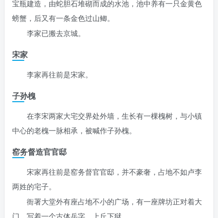
宝瓶建造，由蛇胆石堆砌而成的水池，池中养有一只金黄色
螃蟹，后又有一条金色过山鲫。
李家已搬去京城。
宋家
李家再往前是宋家。
子孙槐
在李宋两家大宅交界处外墙，生长有一棵槐树，与小镇
中心的老槐一脉相承，被喊作子孙槐。
窑务督造官官邸
宋家再往前是窑务督官官邸，并不豪奢，占地不如卢李
两姓的宅子。
衙署大堂外有座占地不小的广场，有一座牌坊正对着大
门，写着一个古体岳字，上丘下狱。