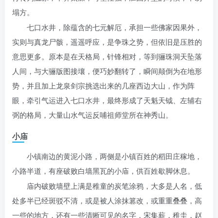
塌方。
七口水井，除蕴含的七元解厄，承担一些佛家因果外，
实则与真龙尸骸，遥遥呼应，是争珠之势，但依旧是压胜的
意思更多。原本是在天格局，针锋相对，等到骊珠洞天坠落
人间，与大骊版图接壤，便巧妙翻转了，瞬间颠倒为在地形
势，并且加上龙泉剑宗挑选出来的几座西边大山，作为阵
眼，牵引气运进入七口水井，最终形成了天魁天钺、左辅右
弼的格局，大量山水气运反哺祖师堂所在神秀山。
小庙
小镇南边的黄泥小路，两侧是小镇百姓的稻田庄稼地，
小路半道，有座破败白墙黑瓦的小庙，供百姓歇脚休息。
庙内破败墙壁上满是稚童的炭笔涂鸦，大多是人名，低
处多半已经斑驳不清，或是被人涂抹篡改，或重重叠叠，高
一些的地方，还有一些清晰可见的名字，宋集薪，稚圭，赵