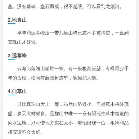
垄。没有墓碑，垒石而成，很不起眼。可以看到龙须河。
2.地真山
早年和远幕峰这一带几座山峰已差不多被掏空，一直到
真珠山才好转。
3.远幕峰
云海比落魄山稍胜一筹。有一座极高崖壁，有棵最少千
年的古松，松间有藤接树连壁，蜿蜒如大螈。
4.仙草山
只比真珠山大上一筹，虽然山势矮小，但是草木格外茂
盛，参天大树颇多。是群山中唯一一座有望诞生草木精魅的
风水宝地，只可惜地方实在太小，哪怕出现一位，根脚和品
相应该不会太好。