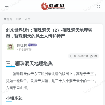
luoposhan.com
luoposhan.c
首页
剑来
正文
剑来世界观1：骊珠洞天（2）-骊珠洞天地理堪
舆，骊珠洞天的风土人情和特产
陈暖树
4月6日更新
0
3750
23
三、骊珠洞天地理堪舆
骊珠洞天位于东宝瓶洲最北端的版图上，高悬于天空，
luoposhan.com
luoposhan.c
犹如一粒珠子。隶属于大骊，是三十六小洞天最小的一个，
方圆千里山河。
小镇东边