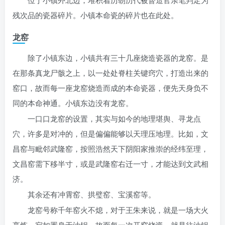
残次品的瓷器碎片。小镇本命瓷的碎片也在此处。
龙窑
除了小镇东边，小镇共有三十几座烧造瓷器的龙窑。是
在那条真龙尸骸之上，以一处处脊柱关键窍穴，打造出来的
窑口，故而每一座龙窑烧造而成的本命瓷器，便先天身负不
同的本命神通。小镇东边没有龙窑。
一口口龙窑的设置，其实与如今的地理堪舆、寻龙点
穴，许多是对冲的，但是偏偏能够以天理压地理。比如，文
昌窑与毗邻武隆窑，按照浩然天下阴阳家推崇的经纬至理，
文昌窑需下移半寸，或是武隆窑右迁一寸，才能达到文武相
济。
其余还有冲霄窑、拱璧窑、宝溪窑等。
龙窑号称千年窑火不熄，对于王朱来说，就是一场大火
烹炼，宛如置身于油锅，故而每一次开窑烧瓷，就是往油锅