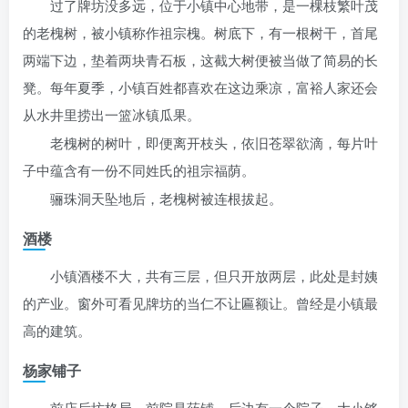
过了牌坊没多远，位于小镇中心地带，是一棵枝繁叶茂
的老槐树，被小镇称作祖宗槐。树底下，有一根树干，首尾
两端下边，垫着两块青石板，这截大树便被当做了简易的长
凳。每年夏季，小镇百姓都喜欢在这边乘凉，富裕人家还会
从水井里捞出一篮冰镇瓜果。
老槐树的树叶，即便离开枝头，依旧苍翠欲滴，每片叶
子中蕴含有一份不同姓氏的祖宗福荫。
骊珠洞天坠地后，老槐树被连根拔起。
酒楼
小镇酒楼不大，共有三层，但只开放两层，此处是封姨
的产业。窗外可看见牌坊的当仁不让匾额让。曾经是小镇最
高的建筑。
杨家铺子
前店后坊格局，前院是药铺，后边有一个院子，大小够