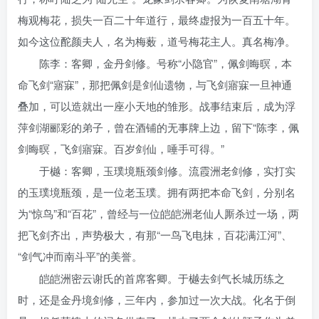
梅观梅花，损失一百二十年道行，最终虚报为一百五十年。
如今这位酡颜夫人，名为梅薮，道号梅花主人。真名梅净。
陈李：客卿，金丹剑修。号称“小隐官”，佩剑晦暝，本
命飞剑“寤寐”，那把佩剑是剑仙遗物，与飞剑寤寐一旦神通
叠加，可以造就出一座小天地的雏形。战事结束后，成为浮
萍剑湖郦彩的弟子，曾在酒铺的无事牌上边，留下“陈李，佩
剑晦暝，飞剑寤寐。百岁剑仙，唾手可得。”
于樾：客卿，玉璞境瓶颈剑修。流霞洲老剑修，实打实
的玉璞境瓶颈，是一位老玉璞。拥有两把本命飞剑，分别名
为“惊鸟”和“百花”，曾经与一位皑皑洲老仙人厮杀过一场，两
把飞剑齐出，声势极大，有那“一鸟飞电抹，百花满江河”、
“剑气冲而南斗平”的美誉。
皑皑洲密云谢氏的首席客卿。于樾去剑气长城历练之
时，还是金丹境剑修，三年内，参加过一次大战。化名于倒