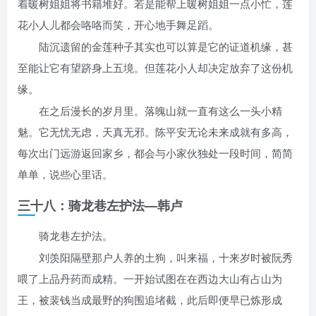
着暖树姐姐将书籍堆好。若是能帮上暖树姐姐一点小忙，莲
花小人儿都会咯咯而笑，开心地手舞足蹈。
陆沉遗留的金莲种子其实也可以算是它的证道机缘，甚
至能让它有望跻身上五境。但莲花小人却决定放弃了这份机
缘。
在之后漫长的岁月里。落魄山就一直有这么一头小精
魅。它无忧无虑，天真无邪。陈平安无论未来成就有多高，
每次出门远游返回家乡，都会与小家伙独处一段时间，简简
单单，说些心里话。
三十八：骑龙巷左护法
—
韩卢
骑龙巷左护法。
刘羡阳隔壁那户人养的土狗，叫来福，十来岁时被阮秀
喂了上品丹药而成精。一开始试图在在西边大山有占山为
王，被裴钱当成最野的狗围追堵截，此后即便早已炼形成