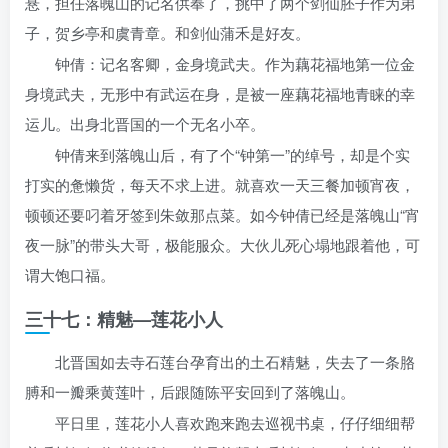
悬，担任落魄山的记名供奉了，挑中了两个剑仙胚子作为弟
子，贺乡亭和虞青章。和剑仙蒲禾是好友。
钟倩：记名客卿，金身境武夫。作为藕花福地第一位金
身境武夫，无形中有武运在身，是被一座藕花福地青睐的幸
运儿。出身北晋国的一个无名小卒。
钟倩来到落魄山后，有了个“钟第一”的绰号，却是个实
打实的惫懒货，每天不求上进。就喜欢一天三餐加顿宵夜，
顿顿还要叼着牙签到朱敛那点菜。如今钟倩已经是落魄山“宵
夜一脉”的带头大哥，极能服众。大伙儿死心塌地跟着他，可
谓大饱口福。
三十七：精魅
—
莲花小人
北晋国如去寺石莲台孕育出的土石精魅，失去了一条胳
膊和一瓣乘黄莲叶，后跟随陈平安回到了落魄山。
平日里，莲花小人喜欢跑来跑去巡视书桌，仔仔细细帮