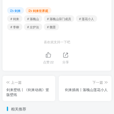
剑来
剑来世界观
# 剑来
# 落魄山
# 落魄山宗门成员
# 莲花小人
# 李柳
# 左护法
# 魏晋
喜欢就支持一下吧
点赞
22
分享
上一篇
下一篇
剑来壁纸丨《剑来动画》竖
剑来插画丨落魄山莲花小人
版壁纸
相关推荐