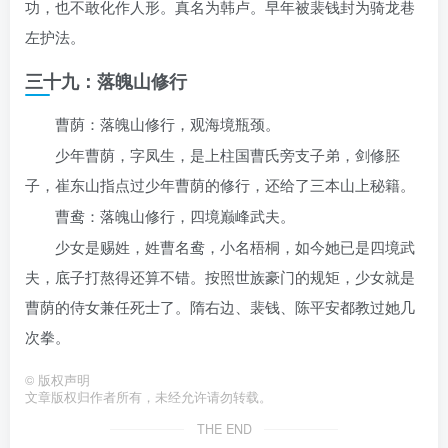
功，也不敢化作人形。真名为韩卢。早年被裴钱封为骑龙巷
左护法。
三十九：落魄山修行
曹荫：落魄山修行，观海境瓶颈。
少年曹荫，字凤生，是上柱国曹氏旁支子弟，剑修胚
子，崔东山指点过少年曹荫的修行，还给了三本山上秘籍。
曹鸯：落魄山修行，四境巅峰武夫。
少女是赐姓，姓曹名鸯，小名梧桐，如今她已是四境武
夫，底子打熬得还算不错。按照世族豪门的规矩，少女就是
曹荫的侍女兼任死士了。隋右边、裴钱、陈平安都教过她几
次拳。
©
版权声明
文章版权归作者所有，未经允许请勿转载。
THE END