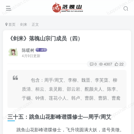
luoposhan.com
luoposhan.c
首页
剑来
正文
《剑来》落魄山宗门成员（四）
陈暖树
4月9日更新
0
4307
22
包含：周乎/周艾、李柳、魏晋、李芙蕖、柳
质清、桓云、袁灵殿、邵云岩、酡颜夫人、陈李、
于樾、钟倩、莲花小人、韩卢、曹荫、曹荫、曹鸯
luoposhan.com
luoposhan.c
三十五：跳鱼山花影峰谱牒修士
—
周乎/周艾
跳鱼山花影峰谱牒修士，飞升境圆满大妖，道号美徵。