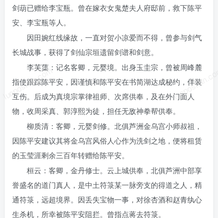
剑葫已赠给李宝瓶。曾在嫁衣女鬼楚夫人府邸前，救下陈平
安、李宝瓶等人。
因田婉红线缘故，一直对贺小凉爱而不得，曾参与剑气
长城战事，获得了剑仙宗垣遗留剑谱和剑意。
李芙蕖：记名客卿，元婴境。出身玉圭宗，曾被周峰麓
luoposhan.com
luoposhan.c
指使跟踪陈平安，因谨慎和陈平安在书简湖达成秘约，佯装
互伤。后成为真境宗掌律祖师、次席供奉，及在外门面人
物，收周采真、郭淳熙为徒，担任无敌神拳帮供奉。
柳质清：客卿，元婴剑修。北俱芦洲金乌宫小师叔祖，
因陈平安建议其将金乌宫风俗人心作为洗剑之地，便将租赁
的玉莹涯剩余三百年转赠给陈平安。
桓云：客卿，金丹修士。云上城供奉，北俱芦洲中部享
誉盛名的道门真人，是中土符箓某一脉旁支的得道之人，精
通符箓，远超境界。因丢失宝物一事，对徐杏酒和赵青纨心
生杀机，所幸被陈平安阻拦。曾指点蒋去符箓。