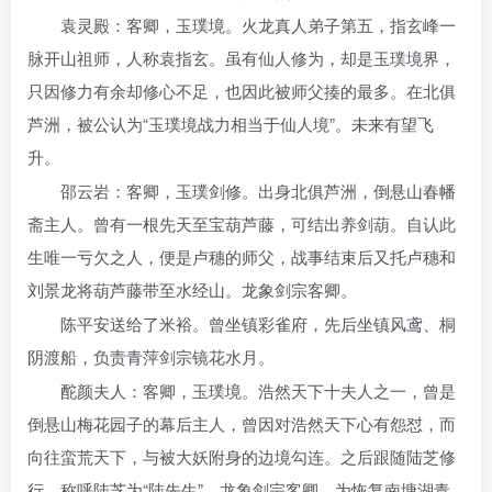
袁灵殿：客卿，玉璞境。火龙真人弟子第五，指玄峰一
脉开山祖师，人称袁指玄。虽有仙人修为，却是玉璞境界，
只因修力有余却修心不足，也因此被师父揍的最多。在北俱
芦洲，被公认为“玉璞境战力相当于仙人境”。未来有望飞
升。
邵云岩：客卿，玉璞剑修。出身北俱芦洲，倒悬山春幡
斋主人。曾有一根先天至宝葫芦藤，可结出养剑葫。自认此
生唯一亏欠之人，便是卢穗的师父，战事结束后又托卢穗和
刘景龙将葫芦藤带至水经山。龙象剑宗客卿。
陈平安送给了米裕。曾坐镇彩雀府，先后坐镇风鸢、桐
阴渡船，负责青萍剑宗镜花水月。
酡颜夫人：客卿，玉璞境。浩然天下十夫人之一，曾是
倒悬山梅花园子的幕后主人，曾因对浩然天下心有怨怼，而
向往蛮荒天下，与被大妖附身的边境勾连。之后跟随陆芝修
行，称呼陆芝为“陆先生”。龙象剑宗客卿。为恢复南塘湖青