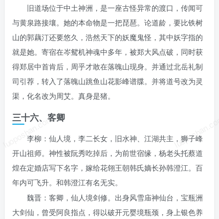
旧道场位于中土神洲，是一座古怪异常的渡口，传闻可
与黄泉路接壤。她的本命物是一把琵琶。论道龄，要比铁树
山的郭藕汀还要悠久，浩然天下的妖魔鬼怪，其中妖字指的
就是她。寄宿在岑鸳机神魂中多年，被郑大风点破，同时获
得郑居中首肯后，周乎才敢在落魄山现身。并通过北岳礼制
司引荐，转入了落魄山跳鱼山花影峰谱牒。并将道号改为灵
渠，化名改为周艾。真身是猪。
三十六、客卿
luoposhan.com
luoposhan.c
李柳：仙人境，李二长女，旧水神、江湖共主，狮子峰
开山祖师。神性被阮秀吃掉后，为前世宿缘，杨老头托蔡道
煌在定婚店写下名字，嫁给花翎王朝韩氏嫡长孙韩澄江。百
年内可飞升。和韩澄江有名无实。
魏晋：客卿，仙人境剑修。出身风雪庙神仙台，宝瓶洲
大剑仙，曾受阿良指点，得以破开元婴境瓶颈，身上银色养