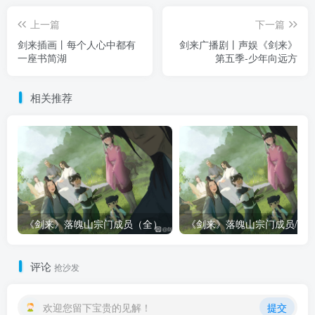
上一篇
下一篇
剑来插画丨每个人心中都有
剑来广播剧丨声娱《剑来》
一座书简湖
第五季-少年向远方
相关推荐
《剑来》落魄山宗门成员（全）
评论
抢沙发
欢迎您留下宝贵的见解！
提交