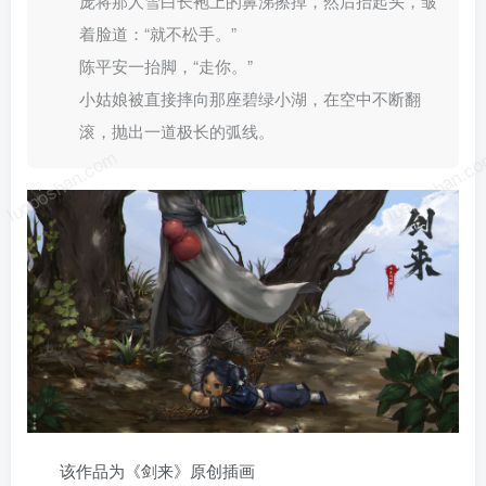
庞将那人雪白长袍上的鼻涕擦掉，然后抬起头，皱
着脸道：“就不松手。”
陈平安一抬脚，“走你。”
小姑娘被直接摔向那座碧绿小湖，在空中不断翻
滚，抛出一道极长的弧线。
luoposhan.com
luoposhan.c
该作品为《剑来》原创插画