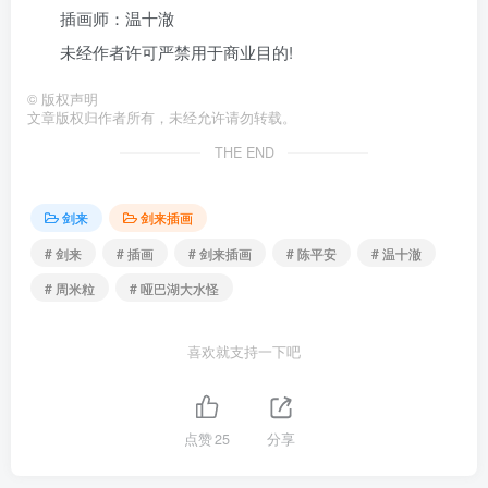
插画师：温十澈
未经作者许可严禁用于商业目的!
©
版权声明
文章版权归作者所有，未经允许请勿转载。
THE END
剑来
剑来插画
# 剑来
# 插画
# 剑来插画
# 陈平安
# 温十澈
# 周米粒
# 哑巴湖大水怪
喜欢就支持一下吧
点赞
25
分享