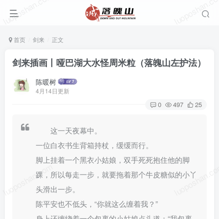
luoposhan.com
luoposhan.c
首页
剑来
正文
剑来插画丨哑巴湖大水怪周米粒（落魄山左护法）
陈暖树
4月14日更新
0
497
25
这一天夜幕中。
一位白衣书生背箱持杖，缓缓而行。
脚上挂着一个黑衣小姑娘，双手死死抱住他的脚
luoposhan.com
luoposhan.c
踝，所以每走一步，就要拖着那个牛皮糖似的小丫
头滑出一步。
陈平安也不低头，“你就这么缠着我？”
身上还缠绕着一个包裹的小姑娘点头道：“我包裹