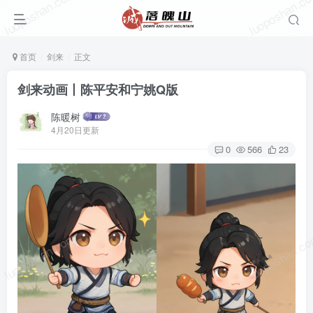
luoposhan.com
luoposhan.c
首页
剑来
正文
剑来动画丨陈平安和宁姚Q版
陈暖树
4月20日更新
0
566
23
luoposhan.com
luoposhan.c