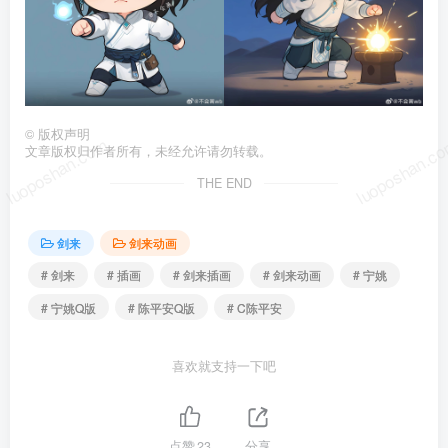
©
版权声明
luoposhan.com
luoposhan.c
文章版权归作者所有，未经允许请勿转载。
THE END
剑来
剑来动画
# 剑来
# 插画
# 剑来插画
# 剑来动画
# 宁姚
# 宁姚Q版
# 陈平安Q版
# C陈平安
喜欢就支持一下吧
点赞
23
分享