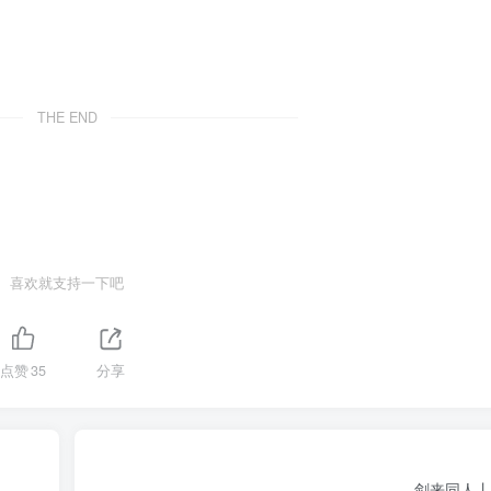
THE END
喜欢就支持一下吧
点赞
35
分享
剑来同人丨