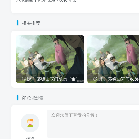
相关推荐
《剑来》落魄山宗门成员（全）
评论
抢沙发
昵称