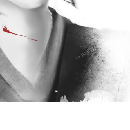
om
luoposhan.com