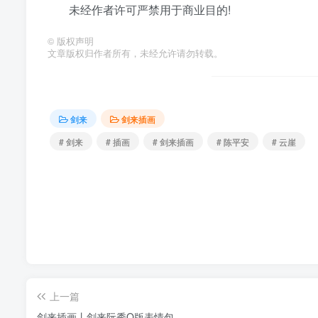
未经作者许可严禁用于商业目的!
©
版权声明
文章版权归作者所有，未经允许请勿转载。
剑来
剑来插画
# 剑来
# 插画
# 剑来插画
# 陈平安
# 云崖
上一篇
剑来插画丨剑来阮秀Q版表情包