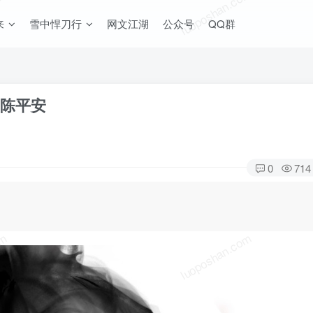
om
luoposhan.com
来
雪中悍刀行
网文江湖
公众号
QQ群
-陈平安
0
714
om
luoposhan.com