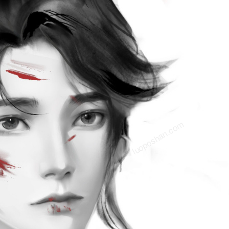
om
luoposhan.com