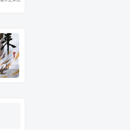
篇
剑来世界观1：骊珠洞天（1）骊珠洞天来历，骊珠洞天人物