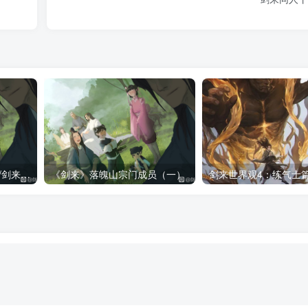
《剑来》落魄山宗门成员/剑来落魄山人物一览表（全）
《剑来》落魄山宗门成员（一）
剑来世界观4：练气士