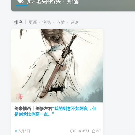
卖艺老头的行头
共1篇
排序
更新
浏览
点赞
评论
剑来插画丨剑修左右
“我的剑意不如阿良，但
是剑术比他高一点。”
5月5日
0
871
32