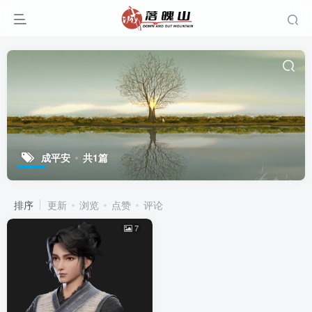
成平安
共1篇
排序
更新
浏览
点赞
评论
7