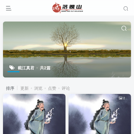
截江真君
共2篇
排序
更新
浏览
点赞
评论
2