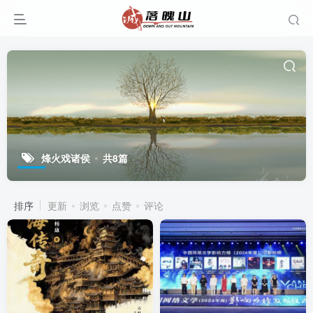
烽火戏诸侯
共8篇
排序
更新
浏览
点赞
评论