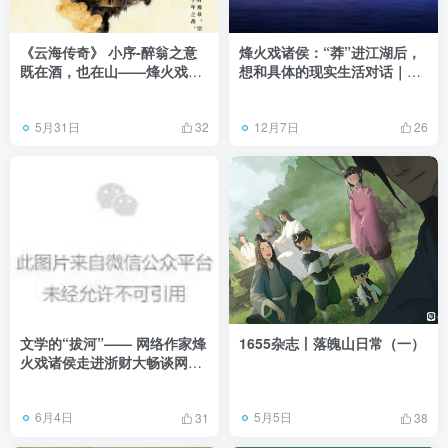
《云海传奇》 小序-醉翁之意
烽火戏诸侯：“莽”进江湖后，
既在酒，也在山——烽火戏诸
想和具体的现实生活对话｜网
侯
络文学“破壁者”访谈
5月31日
12月7日
32
26
文学的“拔河”—— 网络作家烽
1655杂志丨落魄山日常（一）
火戏诸侯走进浙财大畅谈网络
文学的坚守和突围
6月4日
5月5日
31
38