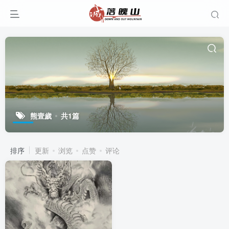
熊壹歲
共1篇
排序
更新
浏览
点赞
评论