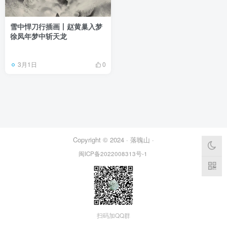
雪中悍刀行插画丨赵黄巢入梦
徐凤年梦中斩天龙
3月1日
0
Copyright © 2024 ·
落魄山
·
闽ICP备2022008313号-1
扫码加QQ群