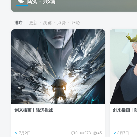
陆沉
共2篇
排序
更新
浏览
点赞
评论
剑来插画丨陆沉崔诚
剑来插画丨
7月2日
3月7日
0
273
45