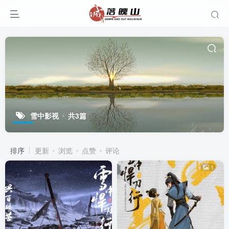
雪中影视
共3篇
排序
更新
浏览
点赞
评论
1