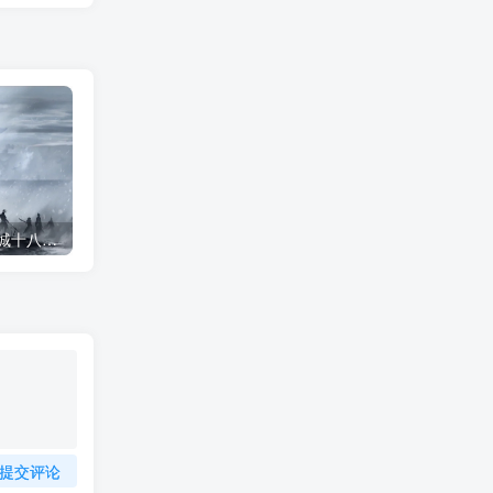
雪中悍刀行插画丨拒北城十八宗师
雪中悍刀行系列插图-潇湘过客莫念
提交评论