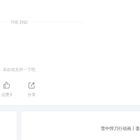
THE END
喜欢就支持一下吧
点赞
0
分享
雪中悍刀行动画丨姜