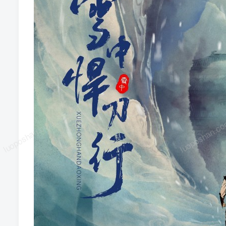
luoposhan.com
luoposhan.c