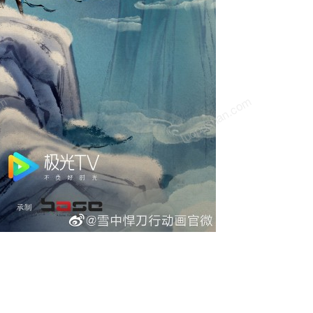
om
luoposhan.com