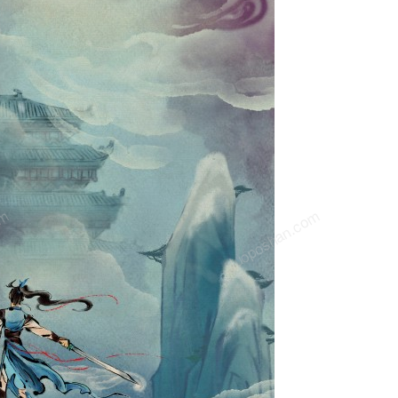
om
luoposhan.com