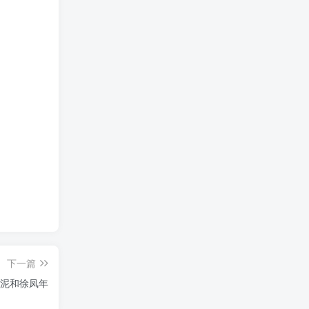
下一篇
泥和徐凤年