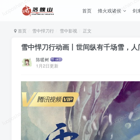
luoposhan.com
luoposhan.c
首页
烽火戏诸侯
剑
首页
雪中悍刀行
雪中影视
正文
雪中悍刀行动画丨世间纵有千场雪，人
陈暖树
1月2日更新
luoposhan.com
luoposhan.c