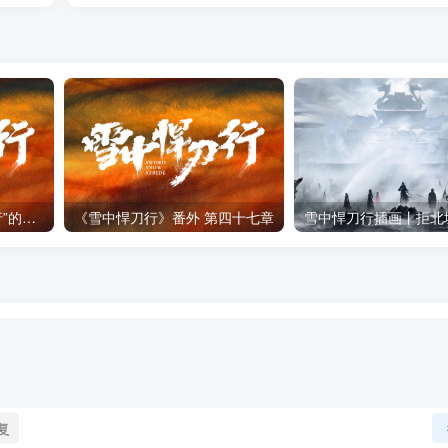
烽火戏诸侯：构建“雪中行”的小说世界
《雪中悍刀行》番外 第四十七章
复