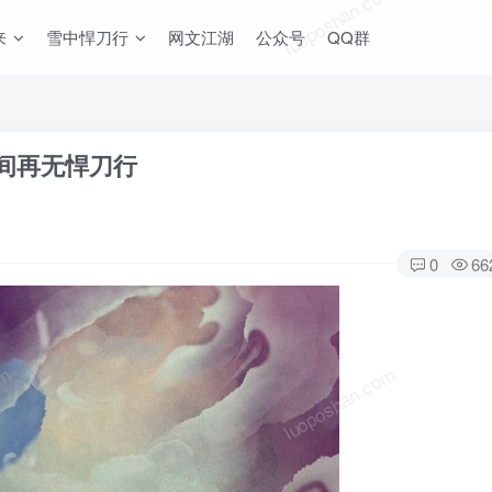
om
luoposhan.com
来
雪中悍刀行
网文江湖
公众号
QQ群
间再无悍刀行
0
66
om
luoposhan.com