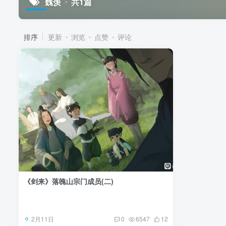
魏羡
共1篇
排序
更新
浏览
点赞
评论
《剑来》落魄山宗门成员(二)
2月11日
0
6547
12