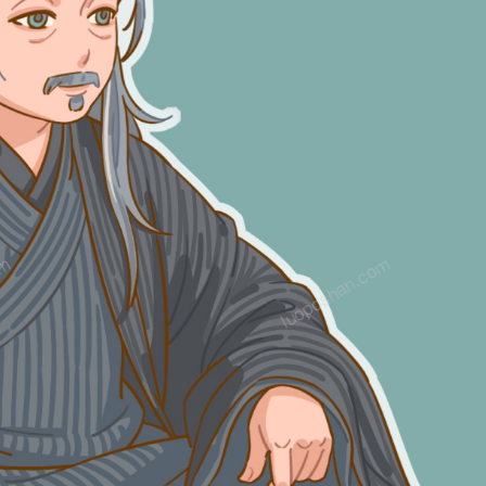
om
luoposhan.com