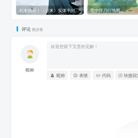
剑来插画丨《剑来》实体书封面插画合集（八辑全）
雪中悍刀行地图
评论
抢沙发
昵称
昵称
表情
代码
快捷回