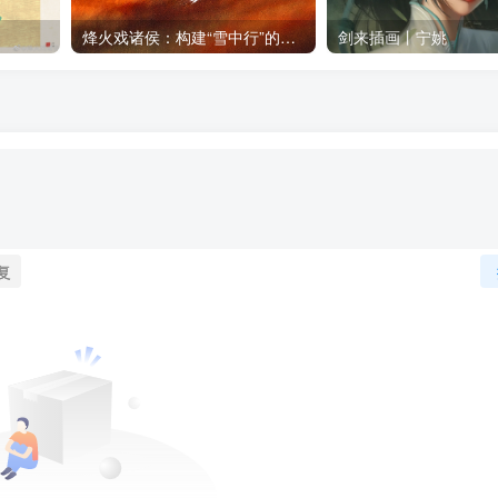
烽火戏诸侯：构建“雪中行”的小说世界
剑来插画丨宁姚
复