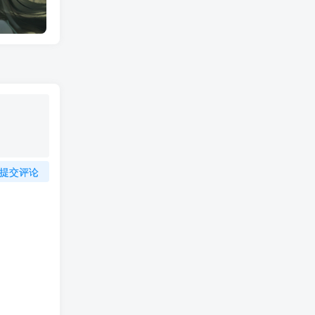
剑来插画丨阿良、陈平安、宁姚、左右、许弱
剑来动画丨陈平安
提交评论