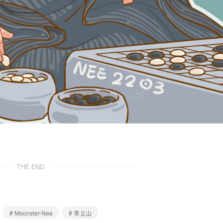
om
luoposhan.com
THE END
# Moonster-Nee
# 李义山