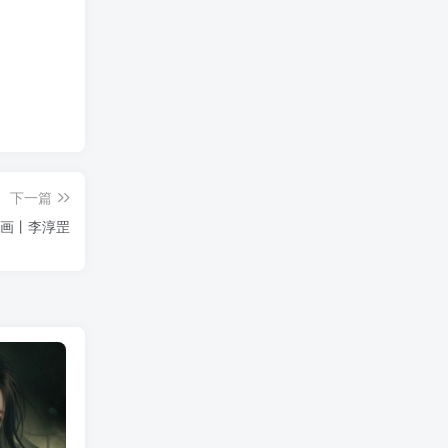
下一篇
画丨李淳罡