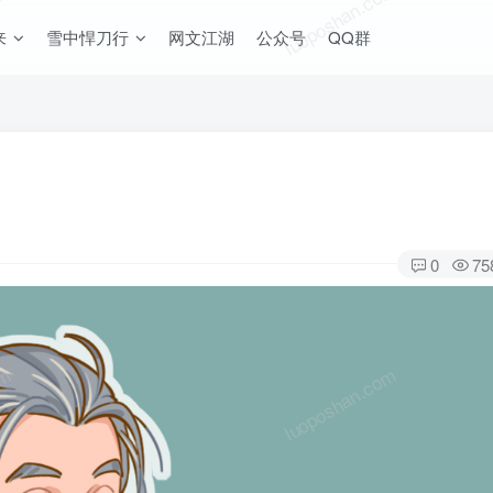
om
luoposhan.com
来
雪中悍刀行
网文江湖
公众号
QQ群
0
75
om
luoposhan.com