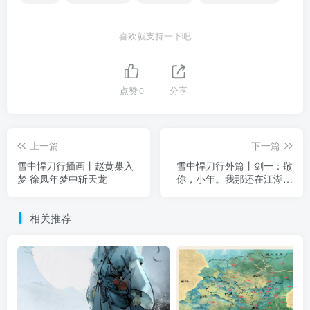
喜欢就支持一下吧
点赞
0
分享
上一篇
下一篇
雪中悍刀行插画丨赵黄巢入
雪中悍刀行外篇丨剑一：敬
梦 徐凤年梦中斩天龙
你，小年。我那还在江湖的
兄弟。
相关推荐