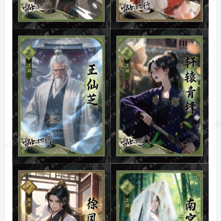
luoposhan.com
luoposhan.c