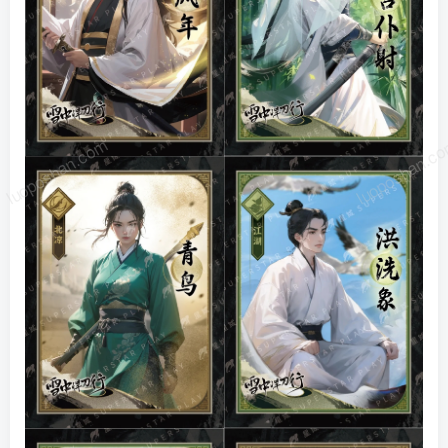
luoposhan.com
luoposhan.c