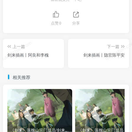
点赞
0
分享
luoposhan.com
luoposhan.c
上一篇
下一篇
剑来插画丨阿良和李槐
剑来插画丨隐官陈平安
相关推荐
《剑来》落魄山宗门成员/剑来落魄山人物一览表（全）
《剑来》落魄山宗门成员（全