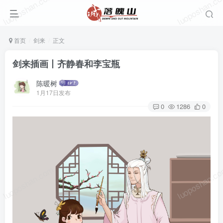
luoposhan.com
luoposhan.c
首页
剑来
正文
剑来插画丨齐静春和李宝瓶
陈暖树
1月17日发布
0
1286
0
luoposhan.com
luoposhan.c