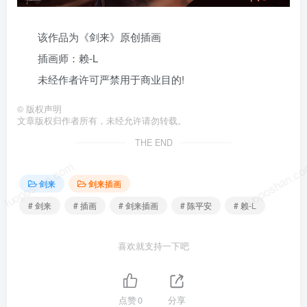
该作品为《剑来》原创插画
插画师：赖-L
未经作者许可严禁用于商业目的!
©
版权声明
文章版权归作者所有，未经允许请勿转载。
THE END
luoposhan.com
luoposhan.c
剑来
剑来插画
# 剑来
# 插画
# 剑来插画
# 陈平安
# 赖-L
喜欢就支持一下吧
点赞
0
分享