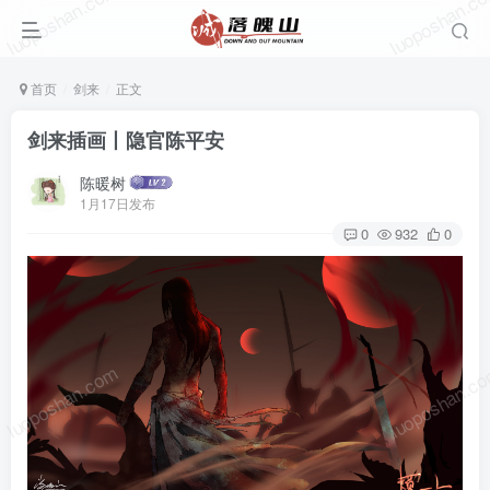
luoposhan.com
luoposhan.c
首页
剑来
正文
剑来插画丨隐官陈平安
陈暖树
1月17日发布
0
932
0
luoposhan.com
luoposhan.c