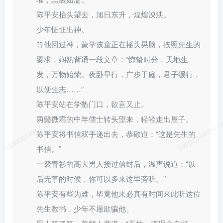
陈平安抬头望去，旭日东升，煌煌泱泱。
少年怔怔出神。
等他回过神，蒙学孩童正在摇头晃脑，按照先生的
要求，娴熟背诵一段文章：“惊蛰时分，天地生
发，万物始荣。夜卧早行，广步于庭，君子缓行，
以便生志……”
陈平安站在学塾门口，欲言又止。
两鬓微霜的中年儒士转头望来，轻轻走出屋子。
luoposhan.com
luoposhan.c
陈平安将书信双手递出去，恭敬道：“这是先生的
书信。”
一袭青衫的高大男人接过信封后，温声说道：“以
后无事的时候，你可以多来这里旁听。”
陈平安有些为难，毕竟他未必真有时间来此听这位
先生教书，少年不愿欺骗他。