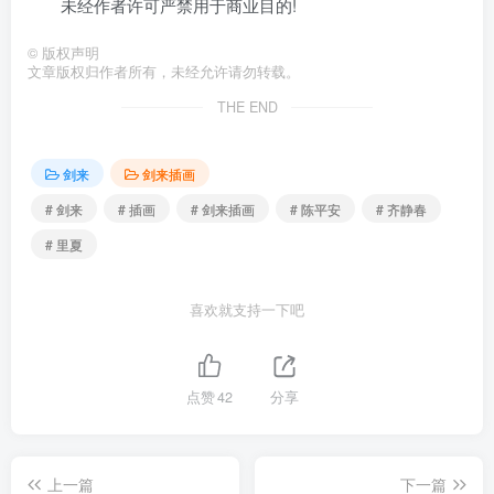
未经作者许可严禁用于商业目的!
©
版权声明
文章版权归作者所有，未经允许请勿转载。
THE END
剑来
剑来插画
# 剑来
# 插画
# 剑来插画
# 陈平安
# 齐静春
# 里夏
喜欢就支持一下吧
点赞
42
分享
上一篇
下一篇