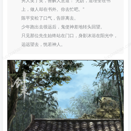
男人笑了笑，善解人意道：“无妨，道理全在书
上，做人却在书外。你去忙吧。”
陈平安松了口气，告辞离去。
少年跑出去很远后，鬼使神差地转头回望。
只见那位先生始终站在门口，身影沐浴在阳光中，
luoposhan.com
luoposhan.c
远远望去，恍若神人。