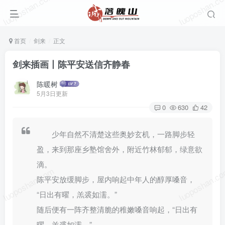
luoposhan.com
luoposhan.c
首页
剑来
正文
剑来插画丨陈平安送信齐静春
陈暖树
5月3日更新
0
630
42
少年自然不清楚这些奥妙玄机，一路脚步轻
盈，来到那座乡塾馆舍外，附近竹林郁郁，绿意欲
滴。
luoposhan.com
luoposhan.c
陈平安放缓脚步，屋内响起中年人的醇厚嗓音，
“日出有曜，羔裘如濡。”
随后便有一阵齐整清脆的稚嫩嗓音响起，“日出有
曜，羔裘如濡。”