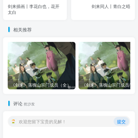
剑来插画丨李花白也，花开
剑来同人丨青白之晤
太白
相关推荐
《剑来》落魄山宗门成员（全）
评论
抢沙发
欢迎您留下宝贵的见解！
提交