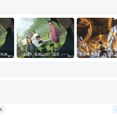
《剑来》落魄山宗门成员/剑来落魄山人物一览表（全）
《剑来》落魄山宗门成员（一）
剑来世界观4：练气士
复