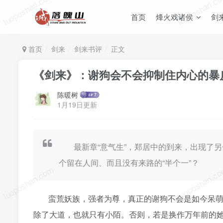
luoposhan.com
luoposhan.c
首页
烽火戏诸侯
剑
首页
剑来
剑来书评
正文
《剑来》：谢狗会不会抑制住内心的暴
陈暖树
1月19日更新
最新章“意气生”，郑居中的到来，出现了
个留在人间、而且没有来路的“半个一”？
luoposhan.com
luoposhan.c
蛮荒妖族，强者为尊，真正的谢狗不会是如今呆
除了大道，也就只有小陌。否则，若是换作万年前的