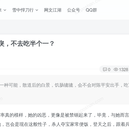
om
luoposhan.com
来
雪中悍刀行
网文江湖
公众号
QQ群
戾，不去吃半个一？
0
1328
另一种可能，散道后的白景，饥肠辘辘，会不会对陈平安出手，吃
om
luoposhan.com
萌率真的模样，她的凶恶，更像是被禁锢起来了，毕竟，与她而
她，岂会是现在这般性子，杀人夺宝家常便饭，登天之后，跟着