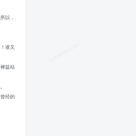
。所以，
luoposhan.com
地！谁又
道裨益站
她。
除曾经的