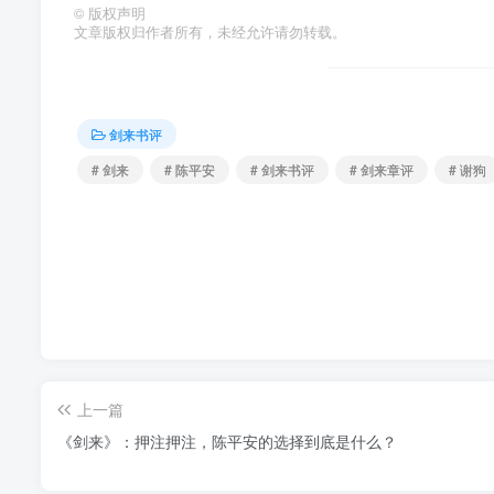
©
版权声明
文章版权归作者所有，未经允许请勿转载。
剑来书评
# 剑来
# 陈平安
# 剑来书评
# 剑来章评
# 谢狗
上一篇
《剑来》：押注押注，陈平安的选择到底是什么？