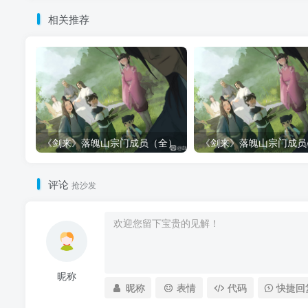
相关推荐
《剑来》落魄山宗门成员（全）
评论
抢沙发
昵称
昵称
表情
代码
快捷回