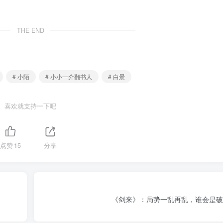
THE END
# 小陌
# 小小一介翻书人
# 白景
喜欢就支持一下吧
点赞
15
分享
《剑来》：局势一乱再乱，谁会是破