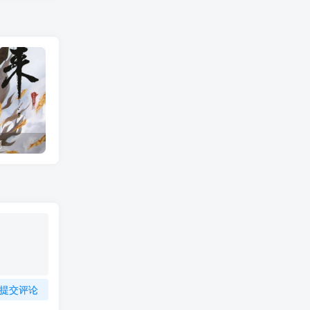
篇
剑来世界观1：骊珠洞天（1）骊珠洞天来历，骊珠洞天人物
提交评论