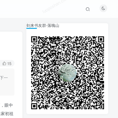
luoposhan.com
剑来书友群-落魄山
15
下一
luoposhan.com
言，眼中
兵家初祖