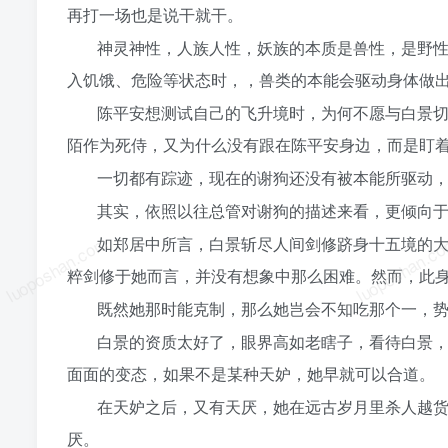
再打一场也是说干就干。
神灵神性，人族人性，妖族的本质是兽性，是野
入饥饿、危险等状态时，，兽类的本能会驱动身体做
陈平安想测试自己的飞升境时，为何不愿与白景
陌作为死侍，又为什么没有跟在陈平安身边，而是盯
一切都有踪迹，现在的谢狗还没有被本能所驱动
其实，依照以往总管对谢狗的描述来看，更倾向
luoposhan.com
luoposhan.c
如郑居中所言，白景斩尽人间剑修跻身十五境的
粹剑修于她而言，并没有想象中那么困难。然而，此
既然她那时能克制，那么她岂会不知吃那个一，
白景的资质太好了，眼界高如老瞎子，看待白景
面面的变态，如果不是某种天妒，她早就可以合道。
在天妒之后，又有天厌，她在远古岁月里杀人越
厌。