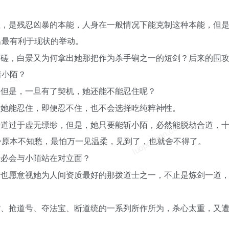
性，是残忍凶暴的本能，人身在一般情况下能克制这种本能，但
出最有利于现状的举动。
切磋，白景又为何拿出她那把作为杀手锏之一的短剑？后来的围
着小陌？
，但是，一旦有了契机，她还能不能忍住呢？
于她能忍住，即便忍不住，也不会选择吃纯粹神性。
om
luoposhan.com
大道过于虚无缥缈，但是，她只要能斩小陌，必然能脱劫合道，
身原本不知愁，最怕万一见温柔，见到了，也就舍不得了。
势必会与小陌站在对立面？
，也愿意视她为人间资质最好的那拨道士之一，不止是炼剑一道
货、抢道号、夺法宝、断道统的一系列所作所为，杀心太重，又