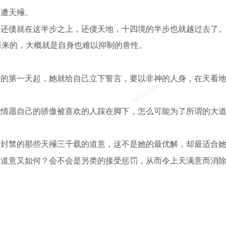
不遭天殛。
的还债就在这半步之上，还债天地，十四境的半步也就越过去了
而来的，大概就是自身也难以抑制的兽性。
om
luoposhan.com
道的第一天起，她就给自己立下誓言，要以非神的人身，在天看
她情愿自己的骄傲被喜欢的人踩在脚下，怎么可能为了所谓的大
时封禁的那些天殛三千载的道意，这不是她的最优解，却最适合
的道意又如何？会不会是另类的接受惩罚，从而令上天满意而消