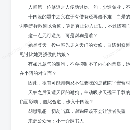
人间第一位修道之人便劝过她一句，少造冤业，
十四境的题中之义在于有借有还再借不难，白景
谢狗选择散道以合道，算是真正迈入正轨，不过随着
这一点无可避免，可是谢狗是谁？
luoposhan.com
luoposhan.c
她是登天一役中率先走入天门的女修，自练剑修
见过比她更骄傲的姑娘？
有如此意气的谢狗，不会抑制不了内心的暴戾，
在小陌的对立面？
因此，很有可能谢狗忍不住要吃的是被陈平安暂
天妒之后又遭天厌的谢狗，主动吸收天殛三千载
负面影响，借此合道，步入十四境？
胡思乱想，切勿当真，谢狗应该不会让读者失望
来源公众号：小一介翻书人