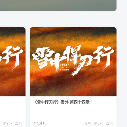
《雪中悍刀行》番外 第四十四章
5月1日
0
937
40
0
876
30