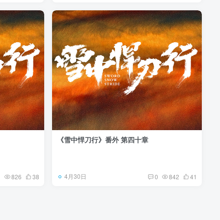
《雪中悍刀行》番外 第四十章
4月30日
0
826
38
0
842
41