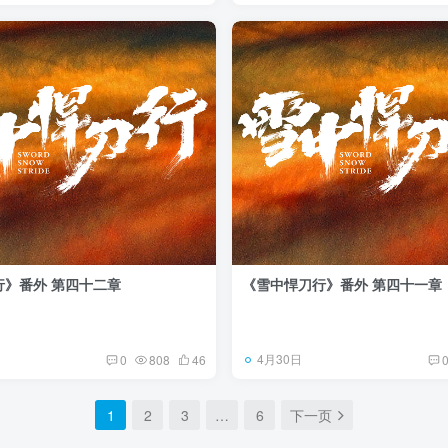
行》番外 第四十二章
《雪中悍刀行》番外 第四十一章
4月30日
0
808
46
1
2
3
…
6
下一页