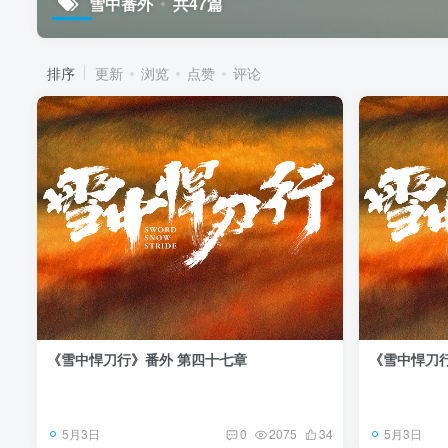
雪中番外
共47篇
排序
更新
浏览
点赞
评论
《雪中悍刀行》番外 第四十七章
《雪中悍刀
5月3日
5月3日
0
2075
34