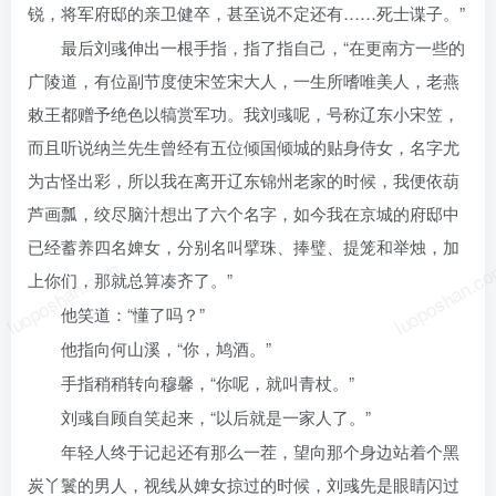
锐，将军府邸的亲卫健卒，甚至说不定还有……死士谍子。”
最后刘彧伸出一根手指，指了指自己，“在更南方一些的
广陵道，有位副节度使宋笠宋大人，一生所嗜唯美人，老燕
敕王都赠予绝色以犒赏军功。我刘彧呢，号称辽东小宋笠，
而且听说纳兰先生曾经有五位倾国倾城的贴身侍女，名字尤
为古怪出彩，所以我在离开辽东锦州老家的时候，我便依葫
芦画瓢，绞尽脑汁想出了六个名字，如今我在京城的府邸中
已经蓄养四名婢女，分别名叫擘珠、捧璧、提笼和举烛，加
luoposhan.com
luoposhan.c
上你们，那就总算凑齐了。”
他笑道：“懂了吗？”
他指向何山溪，“你，鸠酒。”
手指稍稍转向穆馨，“你呢，就叫青杖。”
刘彧自顾自笑起来，“以后就是一家人了。”
年轻人终于记起还有那么一茬，望向那个身边站着个黑
炭丫鬟的男人，视线从婢女掠过的时候，刘彧先是眼睛闪过