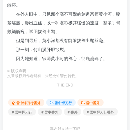
蛟蟒。
在外人眼中，只见那个高不可攀的剑道宗师黄小河，咬
紧嘴唇，渗出血丝，以一种堪称极其缓慢的速度，整条手臂
颤颤巍巍，试图拔剑出鞘。
但是到最后，黄小河都没有能够拔剑出鞘丝毫。
那一刻，何山溪肝胆欲裂。
因为她知道，宗师黄小河的剑心，彻底崩碎了。
©
版权声明
文章版权归作者所有，未经允许请勿转载。
THE END
雪中悍刀行番外
雪中悍刀行
雪中番外
# 雪中悍刀行
# 雪中番外
# 番外
# 雪中悍刀行番外
喜欢就支持一下吧