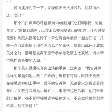
何山溪挣扎了一下，发现依旧无法挣脱后，脱口而出
道：“滚！”
那个口口声声称呼穆馨为“神仙姐姐”的江湖蝼蚁，对她
笑道：“东越剑池啊，出过宋念卿和柴青山的地方，什么时候
需要如此跟人摇尾乞怜了？宋念卿当年最后一趟走江湖，只
差一点点就宰掉了那个叫徐凤年的家伙，柴青山战死于北凉
关外之前，那可是被离阳皇帝恭恭敬敬请去太安城，请求帮
忙抵挡曹长卿的入城。”
那个男人缓缓松开何山溪的手腕，沉声道：“我告诉你，
这样的东越剑池，败亡在谁的手里都有可能，唯独不会败亡
在穆馨这种剑士手中，我不妨告诉你，无论是宋念卿还是柴
青山，又若是武当吴小屏在世，李淳罡也还活着，他们谁看
到了穆馨，都不觉得穆馨这种提剑之人，不会觉得她的剑术
不高，剑道不对！”