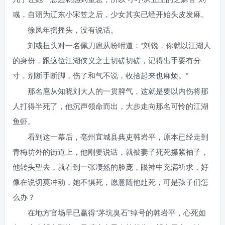
彧，自诩为辽东小宋笠之后，少女其实已经开始头皮发麻。
徐凤年摇摇头，没有说话。
刘彧扭头对一名佩刀扈从吩咐道：“刘锐，你就以江湖人
的身份，跟这位江湖侠义之士切磋切磋，记得出手要有分
寸，别断手断脚，伤了和气不说，收拾起来也麻烦。”
那名扈从知晓刘大人的一贯脾气，这就是要以内伤将那
人打得半死了，他沉声领命而出，大步走向那名可怜的江湖
鱼虾。
看到这一幕后，亳州宜城县典吏韩岩平，原本已经走到
青梅坊外的街道上，他刚要说话，就被妻子死死攥紧袖子，
他转头望去，就看到一张凄然的脸庞，眼神中充满祈求，好
像在说切莫冲动，她不惧死，愿意随他赴死，可是孩子们怎
么办？
在地方官场早已赢得“茅坑臭石”绰号的韩岩平，心死如