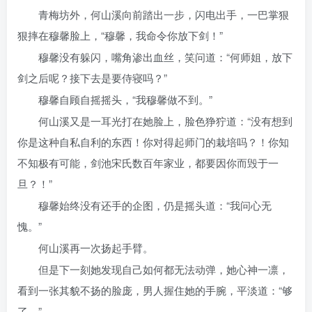
青梅坊外，何山溪向前踏出一步，闪电出手，一巴掌狠
狠摔在穆馨脸上，“穆馨，我命令你放下剑！”
穆馨没有躲闪，嘴角渗出血丝，笑问道：“何师姐，放下
剑之后呢？接下去是要侍寝吗？”
穆馨自顾自摇摇头，“我穆馨做不到。”
何山溪又是一耳光打在她脸上，脸色狰狞道：“没有想到
你是这种自私自利的东西！你对得起师门的栽培吗？！你知
不知极有可能，剑池宋氏数百年家业，都要因你而毁于一
旦？！”
穆馨始终没有还手的企图，仍是摇头道：“我问心无
愧。”
何山溪再一次扬起手臂。
但是下一刻她发现自己如何都无法动弹，她心神一凛，
看到一张其貌不扬的脸庞，男人握住她的手腕，平淡道：“够
了。”