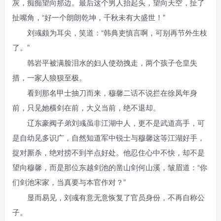
灰，痴痴望向那边。最后这个男人抬起头，望向天空，扯了
扯嘴角，“好一个朗朗乾坤，千秋未有大盛世！”
刘彧颇为耳尖，笑道：“韩典吏慎言啊，可别再节外生枝
了。”
韩岩平被满脸泪水的妇人使劲拽走，两个孩子仓皇失
措，一家人狼狈至极。
看到那名甲士抽刀而来，穆馨二话不说拦在徐凤年身
前，只见她横剑在前，大义当前，绝不退却。
辽东豪阀子弟刘彧虽非江湖中人，更不是武道高手，可
是自幼见多识广，自然知道军中锐士与穆馨这等江湖好手，
捉对厮杀，绝对捞不到半点好处。他忍住心中不快，却不是
望向穆馨，而是那位东越剑池的凿山剑何山溪，皱眉道：“你
们剑池宋家，当真要与本官作对？”
显而易见，刘彧有意无意恢复了官员身份，不再自称公
子。