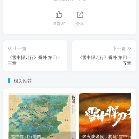
点赞
30
分享
上一篇
下一篇
《雪中悍刀行》番外 第四十
《雪中悍刀行》番外 第四十
三章
五章
相关推荐
雪中悍刀行地图
烽火戏诸侯：