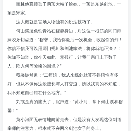
而且他直接丢了两顶大帽子给她，一顶是东越剑池，一
顶是宋家。
这大概就是官场人物独有的说法技巧了。
何山溪脸色铁青站在穆馨身边，对这位一根筋的同门师
妹咬牙切齿道：“穆馨，我给你最后一次机会，收起你的剑！
你信不信我可以用师门规矩和剑池家法，将你就地正法？！
你知不知道，你今天如此一意孤行，让我们宗门上下数千
人，陷入何等险峻的困境？”
穆馨惨然道：“二师姐，我从来练剑就算不得悟性有多
好，也从不像你这般擅长与人打交道，所以我真的不知道，
我不知道自己错在什么地方。”
刘彧是真的恼火了，沉声道：“黄小河，拿下何山溪和穆
馨！”
黄小河面无表情地向前走去，但是没有人发现这位剑道
宗师的注意力，根本就不在两名剑池女子的身上。