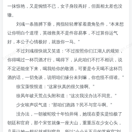
一抹惊艳，又是惋惜不已，女子身段再好，但面相太差也没
辙。
刘彧一条胳膊下垂，拇指轻轻摩挲着鹿角坠件，“本来想
让你明白个道理，英雄救美不是件容易事，不过算你运气
好，本公子心情极好，就放你一马。”
luoposhan.com
luoposhan.c
不过刘彧很快就又笑道：“不过按照你们江湖人的规矩，
你得喝过一杯罚酒才行，喝得下，从此咱们不打不相识，说
不定还能坐下来，喝我给你的敬酒，可要是今天喝不这杯罚
酒的话，一切免谈，说明咱们缘分未到嘛，你也怪不得谁。”
徐宝藻恨恨道：“这家伙真的很欠揍啊。”
徐凤年破天荒点头附和道：“这次我没办法不同意。”
少女唉声叹气道：“那咱们跑路？民不与官斗啊。”
没办法，一朝被蛇咬十年怕井绳，她现在委实是怕极了
朝廷和官府，那个宋笠就像一座大山，重重压在少女心头，
几乎让她一想起就感到窒息，所以“小小从五品的芝麻官”刘