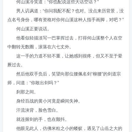
何山溪冷笑道：“你也配说这些大话空话？”
男人讥讽道：“你问我配不配？也对。没点来历背景，没
点名号身份，哪有资格对你何山溪这种人指手画脚，对吧？”
何山溪正要说话。
他看似轻描淡写一巴掌挥过去，打得何山溪整个人在空
中翻转无数圈，滚落在六七丈外。
这一手的力道不轻不重，让她感到很疼，但又不至于晕
厥过去。
然后他双手负后，笑望向那位腰佩名剑“柳腰”的剑道宗
师，问道：“你敢出剑吗？”
刹那之间。
身经百战的黄小河竟是瞬间失神。
汗流浃背，脸色雪白。
就连握剑的手，也在颤抖。
他眼见此人，仿佛米粒之小的蝼蚁，遇见了山岳之大的