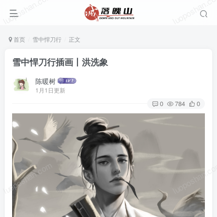
luoposhan.com
luoposhan.c
首页
雪中悍刀行
正文
雪中悍刀行插画丨洪洗象
陈暖树
1月1日更新
0
784
0
luoposhan.com
luoposhan.c