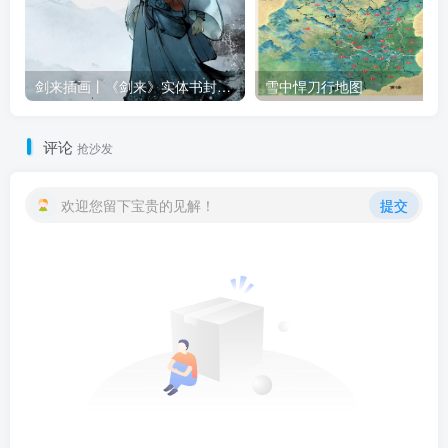
剑来插画丨《剑来》实体书封面插画合集（八辑全）
雪中悍刀行地图
评论
抢沙发
欢迎您留下宝贵的见解！
提交