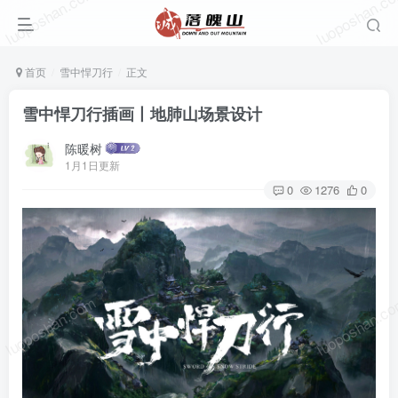
luoposhan.com
luoposhan.c
首页
雪中悍刀行
正文
雪中悍刀行插画丨地肺山场景设计
陈暖树
1月1日更新
0
1276
0
luoposhan.com
luoposhan.c