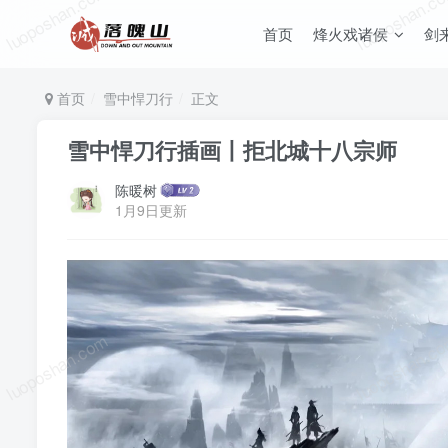
luoposhan.com
luoposhan.c
首页
烽火戏诸侯
剑
首页
雪中悍刀行
正文
雪中悍刀行插画丨拒北城十八宗师
陈暖树
1月9日更新
luoposhan.com
luoposhan.c