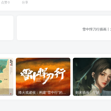
点赞
0
分享
雪中悍刀行插画丨
烽火戏诸侯：构建“雪中行”的小说世界
剑来插画丨宁姚