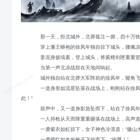
那一天，拒北城外，北莽孤注一掷，四十万铁
穿上藩王蟒袍的徐凤年独自掠下城头，腰佩凉
姜泥身披缟素，登上城头，将紫檀剑匣重重竖放
当第一声北凉战鼓在天地间响起。
luoposhan.com
luoposhan.c
城外独自站在北莽大军阵前的徐凤年，鬓角飞
一道身形如流星坠落在战场上，刚刚站在徐凤年
此！”
鼓声中，又一道身影急坠而下，站在了徐凤年右
一人持枪从天而降重重砸落在战场上，高声道：
一袭紫衣如虹掠下，女子神色冷漠道：“徽山大
一袭腥红如血的袍子飞旋而下，“徐婴！”