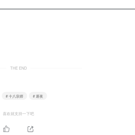
THE END
# 十八宗师
# 逐夜
喜欢就支持一下吧