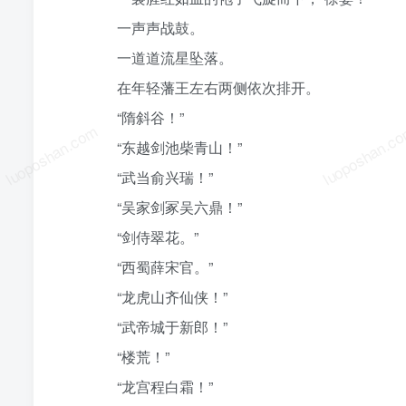
一声声战鼓。
一道道流星坠落。
在年轻藩王左右两侧依次排开。
“隋斜谷！”
luoposhan.com
luoposhan.c
“东越剑池柴青山！”
“武当俞兴瑞！”
“吴家剑冢吴六鼎！”
“剑侍翠花。”
“西蜀薛宋官。”
“龙虎山齐仙侠！”
“武帝城于新郎！”
“楼荒！”
“龙宫程白霜！”