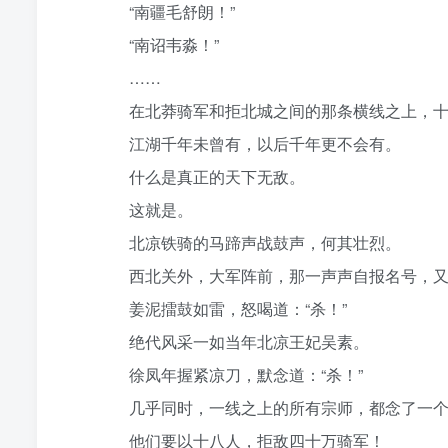
“南疆毛舒朗！”
“南诏韦淼！”
……
在北莽骑军和拒北城之间的那条横线之上，十
江湖千年未曾有，以后千年更不会有。
什么是真正的天下无敌。
这就是。
北凉铁骑的马蹄声战鼓声，何其壮烈。
西北关外，大军阵前，那一声声自报名号，又
姜泥擂鼓如雷，怒喝道：“杀！”
绝代风采一如当年北凉王妃吴素。
徐凤年握紧凉刀，默念道：“杀！”
几乎同时，一线之上的所有宗师，都念了一个
他们要以十八人，拒敌四十万骑军！