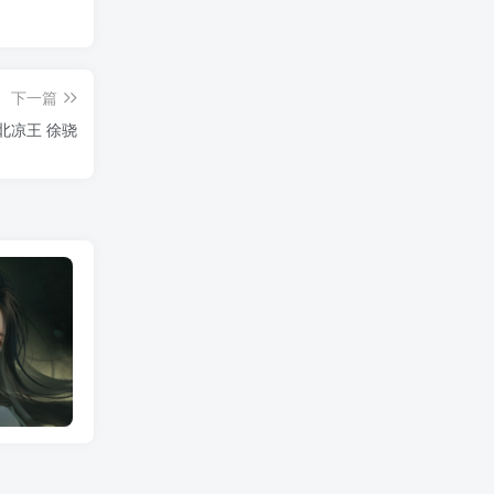
下一篇
北凉王 徐骁
剑来插画丨阿良、陈平安、宁姚、左右、许弱
剑来动画丨陈平安