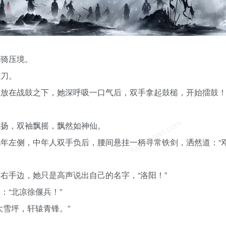
骑压境。
刀。
在战鼓之下，她深呼吸一口气后，双手拿起鼓槌，开始擂鼓
om
luoposhan.com
扬，双袖飘摇，飘然如神仙。
左侧，中年人双手负后，腰间悬挂一柄寻常铁剑，洒然道：“
手边，她只是高声说出自己的名字，“洛阳！”
“北凉徐偃兵！”
雪坪，轩辕青锋。”