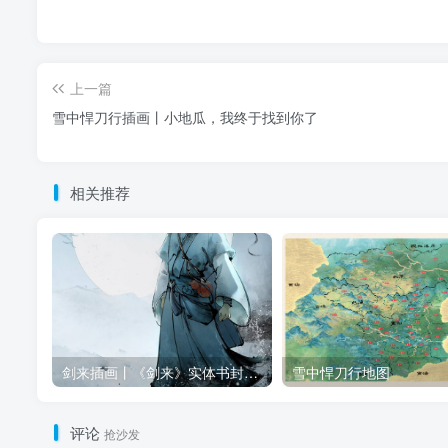
上一篇
雪中悍刀行插画丨小地瓜，我终于找到你了
相关推荐
剑来插画丨《剑来》实体书封面插画合集（八辑全）
雪中悍刀行地图
评论
抢沙发