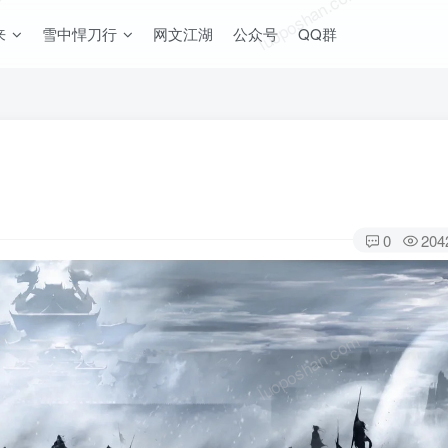
om
luoposhan.com
来
雪中悍刀行
网文江湖
公众号
QQ群
0
204
om
luoposhan.com