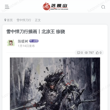
luoposhan.com
luoposhan.c
首页
雪中悍刀行
正文
雪中悍刀行插画丨北凉王 徐骁
陈暖树
1月14日发布
0
797
0
luoposhan.com
luoposhan.c