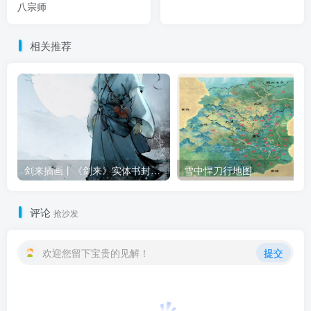
八宗师
相关推荐
剑来插画丨《剑来》实体书封面插画合集（八辑全）
雪中悍刀行地图
评论
抢沙发
欢迎您留下宝贵的见解！
提交