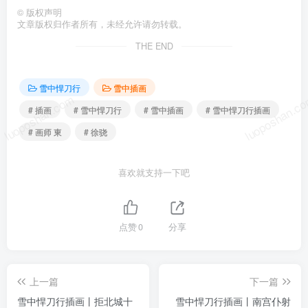
©
版权声明
文章版权归作者所有，未经允许请勿转载。
THE END
雪中悍刀行
雪中插画
luoposhan.com
luoposhan.c
# 插画
# 雪中悍刀行
# 雪中插画
# 雪中悍刀行插画
# 画师 東
# 徐骁
喜欢就支持一下吧
点赞
0
分享
上一篇
下一篇
雪中悍刀行插画丨拒北城十
雪中悍刀行插画丨南宫仆射