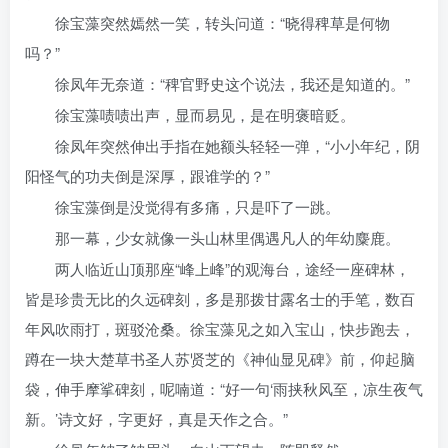
徐宝藻突然嫣然一笑，转头问道：“晓得稗草是何物
吗？”
徐凤年无奈道：“稗官野史这个说法，我还是知道的。”
徐宝藻啧啧出声，显而易见，是在明褒暗贬。
徐凤年突然伸出手指在她额头轻轻一弹，“小小年纪，阴
阳怪气的功夫倒是深厚，跟谁学的？”
徐宝藻倒是没觉得有多痛，只是吓了一跳。
那一幕，少女就像一头山林里偶遇凡人的年幼麋鹿。
两人临近山顶那座“峰上峰”的观海台，途经一座碑林，
皆是珍贵无比的久远碑刻，多是那拨甘露名士的手笔，数百
年风吹雨打，斑驳沧桑。徐宝藻见之如入宝山，快步跑去，
蹲在一块大楚草书圣人苏贤芝的《神仙显见碑》前，仰起脑
袋，伸手摩挲碑刻，呢喃道：“好一句‘雨挟秋风至，凉生夜气
新。’诗文好，字更好，真是天作之合。”