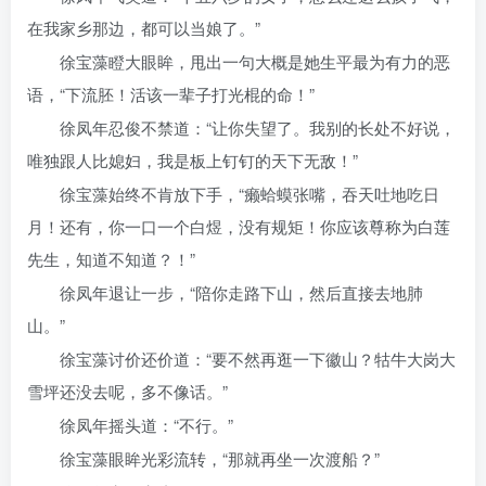
在我家乡那边，都可以当娘了。”
徐宝藻瞪大眼眸，甩出一句大概是她生平最为有力的恶
语，“下流胚！活该一辈子打光棍的命！”
徐凤年忍俊不禁道：“让你失望了。我别的长处不好说，
唯独跟人比媳妇，我是板上钉钉的天下无敌！”
徐宝藻始终不肯放下手，“癞蛤蟆张嘴，吞天吐地吃日
月！还有，你一口一个白煜，没有规矩！你应该尊称为白莲
先生，知道不知道？！”
徐凤年退让一步，“陪你走路下山，然后直接去地肺
山。”
徐宝藻讨价还价道：“要不然再逛一下徽山？牯牛大岗大
雪坪还没去呢，多不像话。”
徐凤年摇头道：“不行。”
徐宝藻眼眸光彩流转，“那就再坐一次渡船？”