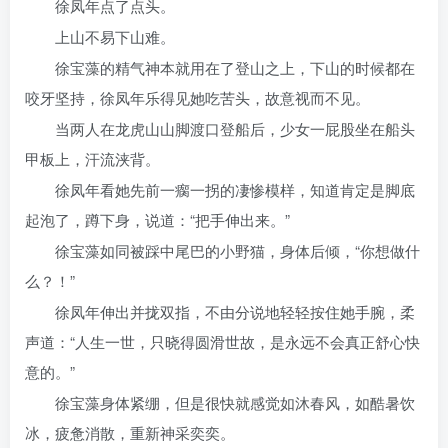
徐凤年点了点头。
上山不易下山难。
徐宝藻的精气神本就用在了登山之上，下山的时候都在
咬牙坚持，徐凤年乐得见她吃苦头，故意视而不见。
当两人在龙虎山山脚渡口登船后，少女一屁股坐在船头
甲板上，汗流浃背。
徐凤年看她先前一瘸一拐的凄惨模样，知道肯定是脚底
起泡了，蹲下身，说道：“把手伸出来。”
徐宝藻如同被踩中尾巴的小野猫，身体后倾，“你想做什
么？！”
徐凤年伸出并拢双指，不由分说地轻轻按住她手腕，柔
声道：“人生一世，只晓得圆滑世故，是永远不会真正舒心快
意的。”
徐宝藻身体紧绷，但是很快就感觉如沐春风，如酷暑饮
冰，疲惫消散，重新神采奕奕。