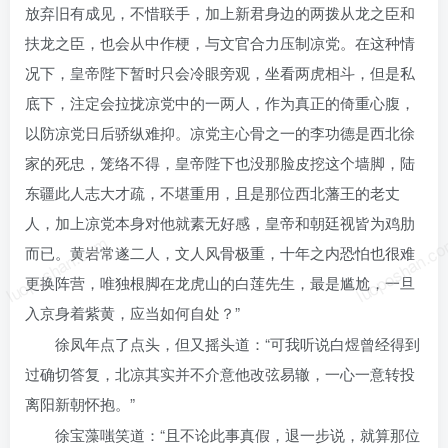
放弃旧有成见，不惜联手，加上新君身边的两拨从龙之臣和
扶龙之臣，也会从中作梗，与文官合力压制凉党。在这种情
况下，皇帝陛下暂时只会冷眼旁观，坐看两虎相斗，但是私
底下，注定会拉拢凉党中的一两人，作为真正的倚重心腹，
以防凉党日后骄纵难抑。凉党主心骨之一的李功德是西北徐
家的死忠，笼络不得，皇帝陛下也没那脸皮挖这个墙脚，陆
东疆此人志大才疏，不堪重用，且是那位西北藩王的老丈
人，加上凉党本身对他就素无好感，皇帝和朝廷视皆为鸡肋
luoposhan.com
luoposhan.c
而已。黄岩常遂二人，文人风骨极重，十年之内恐怕也很难
更换阵营，唯独根脚在龙虎山的白莲先生，最是尴尬，一旦
入京身着紫黄，应当如何自处？”
徐凤年点了点头，但又摇头道：“可我听说白煜曾经得到
过确切答复，北凉其实并不介意他改弦易辙，一心一意转投
离阳新朝怀抱。”
徐宝藻嗤笑道：“且不论此事真假，退一步说，就算那位