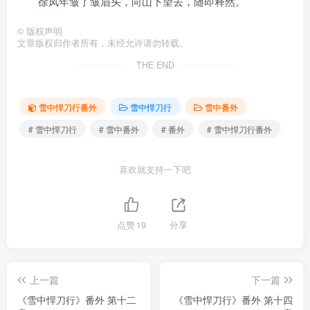
徐凤年皱了皱眉头，向山下望去，随即释然。
©
版权声明
文章版权归作者所有，未经允许请勿转载。
THE END
雪中悍刀行番外
雪中悍刀行
雪中番外
# 雪中悍刀行
# 雪中番外
# 番外
# 雪中悍刀行番外
喜欢就支持一下吧
点赞
19
分享
上一篇
下一篇
《雪中悍刀行》番外 第十二
《雪中悍刀行》番外 第十四