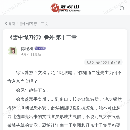
luoposhan.com
luoposhan.c
首页
雪中悍刀行
正文
《雪中悍刀行》番外 第十三章
陈暖树
4月23日更新
0
1064
19
徐宝藻放回文稿，眨了眨眼睛，“你知道白莲先生为何不
肯入京当官吗？”
徐凤年静待下文。
luoposhan.com
luoposhan.c
徐宝藻双手负后，走到窗口，转身背靠墙壁，“凉党骤然
得势，满朝惶恐不安，必然抱团取暖以抗凉党，绝不可让从
西北边陲走出来的文武官员形成大气候，不说元气大伤只会
做墙头草的青党，恐怕连江南士子集团和辽东士子集团都要