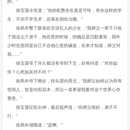
的。”
徐宝藻冷笑道：“你的私塾先生真是可怜，有你这样的学
生，不但不学无术，还喜欢胡吹法螺。”
徐凤年瞥了眼喜欢言语扎人的少女，“我师父一辈子只收
了我这么个弟子，他在世的时候，的确总是沉默寡笑，我年
少时也觉得是自己不合他心意的缘故，后来才知道，师父对
我……”
徐宝藻等了许久都没有等到下文，好奇问道：“对你如
何？心死如灰对不对？”
徐凤年停下脚步，转头望向西北，“我师父始终认为所有
世间人，皆是向阳花木，所以一直希望我要对这个世界心存
善意。”
徐宝藻怔怔出神，最后低声道：“你师父很好，弟子不
行。”
徐凤年感慨道：“是啊。”