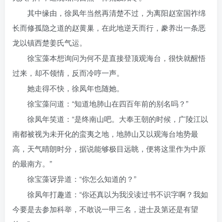
其中缘由，徐凤年当然再清楚不过，为离阳赵室国祚绵
长而修孤隐之道的赵黄巢，在此地逆天而行，豢养出一条恶
龙以镇西楚姜氏气运。
徐宝藻本想询问为何不是直接登顶观海台，很快就醒悟
过来，却不领情，反而冷哼一声。
她走得不快，徐凤年也随她。
徐宝藻问道：“知道地肺山在四百年前的别名吗？”
徐凤年笑道：“是终南山吧。大奉王朝的时候，广陵江以
南都被视为未开化的蛮夷之地，地肺山又以观海台地势最
高，天气晴朗时分，据说能够极目远眺，便将这里作为中原
的最南方。”
徐宝藻讶异道：“你怎么知道的？”
徐凤年打趣道：“你还真以为我没读过书不识字啊？我如
今要是去参加科举，不敢说一甲三名，进士及第还是有望