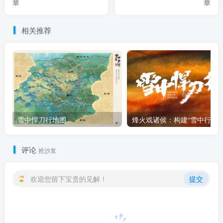
章
章
相关推荐
雪中悍刀行地图
烽火戏诸侯：
评论
抢沙发
欢迎您留下宝贵的见解！
提交