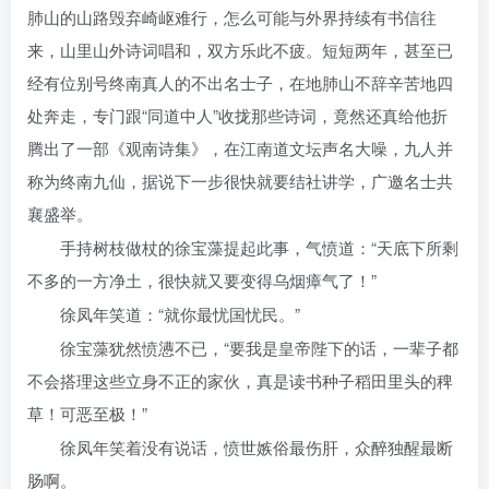
肺山的山路毁弃崎岖难行，怎么可能与外界持续有书信往
来，山里山外诗词唱和，双方乐此不疲。短短两年，甚至已
经有位别号终南真人的不出名士子，在地肺山不辞辛苦地四
处奔走，专门跟“同道中人”收拢那些诗词，竟然还真给他折
腾出了一部《观南诗集》，在江南道文坛声名大噪，九人并
称为终南九仙，据说下一步很快就要结社讲学，广邀名士共
襄盛举。
手持树枝做杖的徐宝藻提起此事，气愤道：“天底下所剩
不多的一方净土，很快就又要变得乌烟瘴气了！”
徐凤年笑道：“就你最忧国忧民。”
徐宝藻犹然愤懑不已，“要我是皇帝陛下的话，一辈子都
不会搭理这些立身不正的家伙，真是读书种子稻田里头的稗
草！可恶至极！”
徐凤年笑着没有说话，愤世嫉俗最伤肝，众醉独醒最断
肠啊。