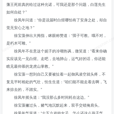
藩王死前真的给过这种允诺，可我还是那个问题，白莲先生
如何自处？”
徐凤年问道：“你是说届时白煜哪怕有了安身之处，却自
觉无安心之地？”
徐宝藻伸出大拇指，眯眼称赞道：“孺子可教。哦不对，
luoposhan.com
luoposhan.c
是朽木可雕。”
徐凤年不在意这个妮子的冷嘲热讽，微笑道：“看来你确
实应该见一见白煜。走吧，去地肺山，运气好的话，你还能
瞧见最仰慕的龙虎山掌教。”
徐宝藻一想到自己又要被扯着一起御风凌空就头疼，不
复见平时相处的气壮，怯生生道：“咱们能不能走着去啊，飞
来掠去的，不踏实。”
徐凤年摇头道：“我没那么多时间耗在这边。”
徐宝藻撇过头，赌气地沉默起来，双手交错掩肩头。
徐凤年气笑道：“十五六岁的女子，怎么还这么孩子气，