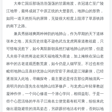
大奉亡国后那场浩浩荡荡的甘露南渡，衣冠逃亡至广陵
江地带，最终成就了中原正统的大楚姜氏，地肺山的形势，
如同一道天然拒马的屏障，无疑很大程度上阻滞了草原铁蹄
的南下之路。
兼具秀丽雄爽两种神韵的地肺山，作为早期的天下道林
张本之地，其实历史丝毫不逊色武当龙虎两座道教祖庭，只
可惜每况愈下，如今离阳新朝虽然打破地肺山的封禁，但是
凡夫俗子依然将这处洞天福地视为畏途，加上掩映在深山老
林中的古老道观悉数荒废，如今仍是人烟罕至。不过也有些
毗邻地肺山且喜好优游山河的官宦子弟或是江湖豪侠，已经
逐渐深入此地，寻幽探奇，最主要还是传言那位两袖清风一
肩明月的白莲先生在地肺山结茅修庐，与龙虎山年轻掌教赵
凝神作伴，一个问心修道一个潜心学问，相得益彰。于是一
些个心思活络的半吊子江南名士便觉着有机可乘，纷纷来此
做出退隐避世的清高姿态，另辟蹊径地沽名钓誉，否则以地