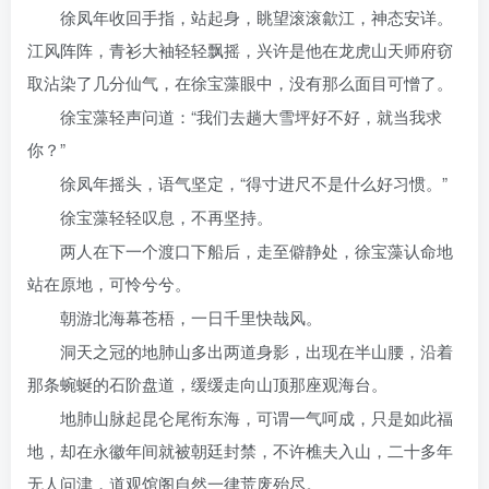
徐凤年收回手指，站起身，眺望滚滚歙江，神态安详。
江风阵阵，青衫大袖轻轻飘摇，兴许是他在龙虎山天师府窃
取沾染了几分仙气，在徐宝藻眼中，没有那么面目可憎了。
徐宝藻轻声问道：“我们去趟大雪坪好不好，就当我求
你？”
徐凤年摇头，语气坚定，“得寸进尺不是什么好习惯。”
徐宝藻轻轻叹息，不再坚持。
两人在下一个渡口下船后，走至僻静处，徐宝藻认命地
站在原地，可怜兮兮。
朝游北海幕苍梧，一日千里快哉风。
洞天之冠的地肺山多出两道身影，出现在半山腰，沿着
那条蜿蜒的石阶盘道，缓缓走向山顶那座观海台。
地肺山脉起昆仑尾衔东海，可谓一气呵成，只是如此福
地，却在永徽年间就被朝廷封禁，不许樵夫入山，二十多年
无人问津，道观馆阁自然一律荒废殆尽。