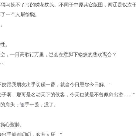
不得马挽不了弓的绣花枕头。不同于中原其它版图，两辽是仅次
不了一个人屠徐骁。
真。
记性。
凌空，一日高歌行万里，岂会在意脚下蝼蚁的悲欢离合？
”
不妨跟我朋友出手切磋一番，就当今日恩怨今日解。”
公子啊，那可是名动天下的侠客，今天也就是不曾佩剑出游……”
子的肩头，随手一丢，没了。
，撕心裂肺。
能出手就别叨叨，多惹人厌。”