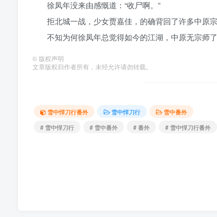
徐凤年没来由感慨道：“收尸啊。”
拒北城一战，少女贾嘉佳，的确背回了许多中原
不知为何徐凤年总觉得如今的江湖，中原无宗师
©
版权声明
文章版权归作者所有，未经允许请勿转载。
雪中悍刀行番外
雪中悍刀行
雪中番外
# 雪中悍刀行
# 雪中番外
# 番外
# 雪中悍刀行番外