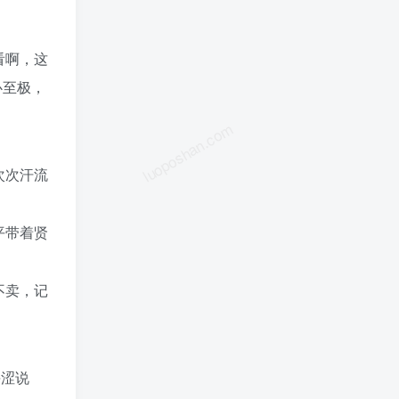
看啊，这
心至极，
luoposhan.com
次次汗流
平带着贤
不卖，记
晦涩说