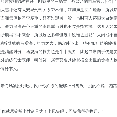
，那时候她独占祥符十四魁里的三魁首，笳鼓台的司马官印捞到
山大雪坪还有太安城刑部关系都不错，江湖庙堂左右逢源，所以
节君和雪庐枪圣李厚重，只不过观感一般，当时两人还跟太白剑
远，战力最高杀心最重的李厚重当时也不过是指玄境，这几人如
面折腾得下不来台，所以这么多年也没听说谁去过牯牛大岗找不
是说醉醺醺的马观海，棋力之大，偶尔能下出一些有如神助的妙招
便是清醒时分，马观海的棋力也是半十境界，比起寻常国手仍是
之外的练气士宗师，叫傅符，属于莫名其妙就横空出世的惊艳人
是傅符本人。
不咱们风紧扯呼吧，反正你姓徐的能够神出鬼没，别的不说，跑
那你就尽管豁出性命只为了出风头吧，回头我帮你收尸。”