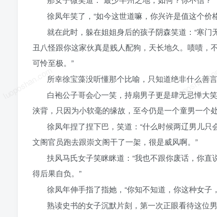
徐凤年笑了，“如今这世道嘛，你兴许是值这个价
就在此时，躲在姐姐身后的孩子阴森笑道：“寒门
丑八怪跟你这家伙真是贱人配狗，天长地久。啧啧，
可怜至极。”
luoposhan.com
luoposhan.c
所幸徐宝藻没听懂那个比喻，只知道绝非什么善
白袍公子哥会心一笑，持扇男子更是肆无忌惮大笑
浃背，只因为小软毫的缘故，至今仍是一个童男一个处
徐凤年捏了捏下巴，笑道：“什么时候两辽男儿只
文阁官员跑去跟崇文阁干了一架，很是威风啊。”
扶风马氏女子笑眯眯道：“我也不跟你废话，你直
得后果自负。”
徐凤年伸手指了指她，“你知不知道，你这种女子
熟读史书的女子沉默片刻，第一次正眼看待这位