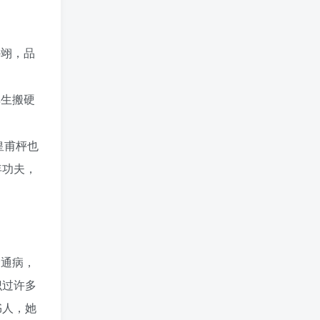
冯翊，品
非生搬硬
皇甫枰也
年功夫，
个通病，
识过许多
书人，她