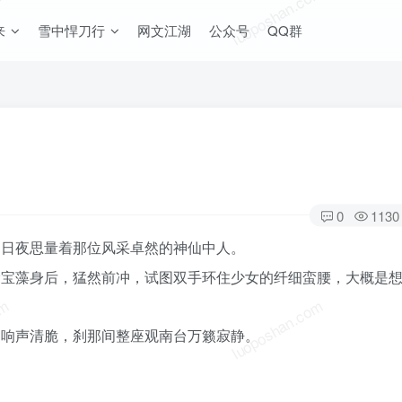
om
luoposhan.com
来
雪中悍刀行
网文江湖
公众号
QQ群
0
1130
，日夜思量着那位风采卓然的神仙中人。
徐宝藻身后，猛然前冲，试图双手环住少女的纤细蛮腰，大概是
om
luoposhan.com
，响声清脆，刹那间整座观南台万籁寂静。