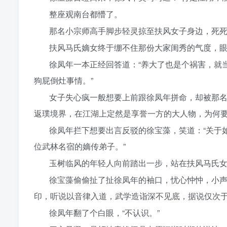
整座观南台都懵了。
那名小宗师高手脚步轻灵掠至扶风女子身边，死
扶风马氏嫡女终于绷不住那份大家闺秀的气度，眼
徐凤年一本正经回答道：“养大了也是个祸害，就
狗屁倒灶事情。”
女子失心疯一般想要上前跟徐凤年拼命，却被那名
返璞境界，在江湖上定然是享誉一方的大人物，为何要
徐凤年拦下想要出言反驳的徐宝藻，笑道：“关于
位武林名宿的嫡传弟子。”
玉树临风的年轻人向前踏出一步，站在扶风马氏女子
徐宝藻偷偷扯了扯徐凤年的袖口，忧心忡忡，小声
印，听说以音律入道，武学造诣深不见底，据说仅次于
徐凤年翻了个白眼，“不认识。”