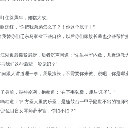
死盯住徐凤年，如临大敌。
眶泛红，“你把我弟弟怎么了？！你这个疯子！”
当我替你们辽东马家省下些口粮，以后你们家族长辈也少些帮忙
江湖俊彦攥紧肩膀，后者沉声问道：“先生神华内敛，几近道教
与我们这些后辈一般见识？”
如何跟人讲道理一事，我最擅长，不需要你来教。说吧，你是哪
身前，眼神冷冽，抱拳道：“在下韦弘极，师从‘乐圣’。”
嘀咕道：“四方圣人里的乐圣，是笳鼓台一甲子隐世不出的祖师
那位目盲女琴师薛宋官，你怕不怕？”