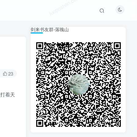
luoposhan.com
剑来书友群-落魄山
23
想打着天
luoposhan.com