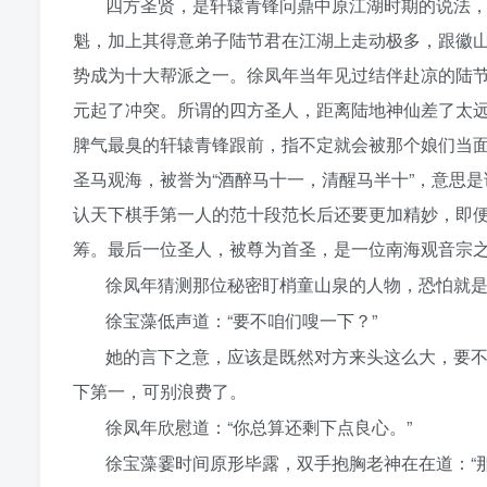
四方圣贤，是轩辕青锋问鼎中原江湖时期的说法
魁，加上其得意弟子陆节君在江湖上走动极多，跟徽
势成为十大帮派之一。徐凤年当年见过结伴赴凉的陆
元起了冲突。所谓的四方圣人，距离陆地神仙差了太
脾气最臭的轩辕青锋跟前，指不定就会被那个娘们当
圣马观海，被誉为“酒醉马十一，清醒马半十”，意思
认天下棋手第一人的范十段范长后还要更加精妙，即
筹。最后一位圣人，被尊为首圣，是一位南海观音宗
徐凤年猜测那位秘密盯梢童山泉的人物，恐怕就
徐宝藻低声道：“要不咱们嗖一下？”
她的言下之意，应该是既然对方来头这么大，要
下第一，可别浪费了。
徐凤年欣慰道：“你总算还剩下点良心。”
徐宝藻霎时间原形毕露，双手抱胸老神在在道：“