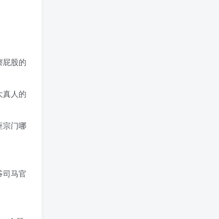
擦屁股的
大真人的
座宗门哪
爷司马官