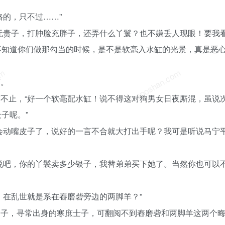
格的，只不过……”
无贵子，打肿脸充胖子，还弄什么丫鬟？也不嫌丢人现眼！要我
不知道你们做那勾当的时候，是不是软毫入水缸的光景，真是恶
om
luoposhan.com
言。
不止，“好一个软毫配水缸！说不得这对狗男女日夜厮混，虽说
子呢。”
会动嘴皮子了，说好的一言不合就大打出手呢？我可是听说马宁
说吧，你的丫鬟卖多少银子，我替弟弟买下她了。当然你也可以
，在乱世就是系在舂磨砦旁边的两脚羊？”
男子，寻常出身的寒庶士子，可翻阅不到舂磨砦和两脚羊这两个