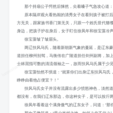
那个持扇公子愕然后悚然，尖着嗓子气急攻心道：
原本隔岸观火看热闹的清秀女子在看到孩子被打
方无关，跟家族书香门第无关，只跟一个姓氏世代簪
身边，把孩子护在身后，女子盯住徐凤年和徐宝藻冷声
徐宝藻皱了皱眉头。
两辽扶风马氏，随着新朝新气象的蔓延，是辽东
道担任柳州别驾，马衡传在广陵道担任剑州副将，加
luoposhan.com
luoposhan.c
士林屈指可数的清流领袖之一，故而扶风马氏属于少
徐宝藻怡然不惧道：“就算你们出身辽东扶风马氏
睁睁由着他占便宜？！”
扶风马氏女子并没有流露出多少愤怒神色，淡然道
都没有，在我们辽东那边，你这种女子，是可以按斤两
徐凤年看着这个满身傲气的辽东女子，问道：“那
那女子微笑道：“最少半州之地，如何？你不信？”