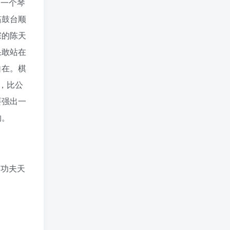
了一个琴
笳鼓台顺
宗的陈天
果敢站在
自在。棋
，比公
要强出一
物。
路功夫天