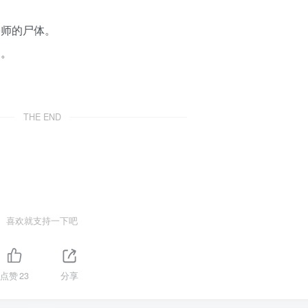
宗师的尸体。
了。
THE END
喜欢就支持一下吧
点赞
23
分享