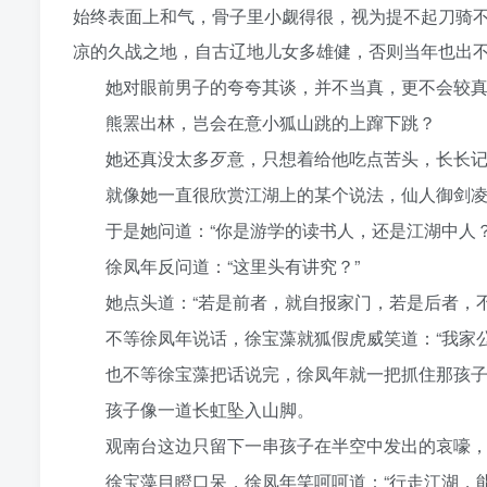
始终表面上和气，骨子里小觑得很，视为提不起刀骑
凉的久战之地，自古辽地儿女多雄健，否则当年也出
她对眼前男子的夸夸其谈，并不当真，更不会较
熊罴出林，岂会在意小狐山跳的上蹿下跳？
她还真没太多歹意，只想着给他吃点苦头，长长
就像她一直很欣赏江湖上的某个说法，仙人御剑
于是她问道：“你是游学的读书人，还是江湖中人？
徐凤年反问道：“这里头有讲究？”
她点头道：“若是前者，就自报家门，若是后者，
不等徐凤年说话，徐宝藻就狐假虎威笑道：“我家
也不等徐宝藻把话说完，徐凤年就一把抓住那孩
孩子像一道长虹坠入山脚。
观南台这边只留下一串孩子在半空中发出的哀嚎
徐宝藻目瞪口呆，徐凤年笑呵呵道：“行走江湖，