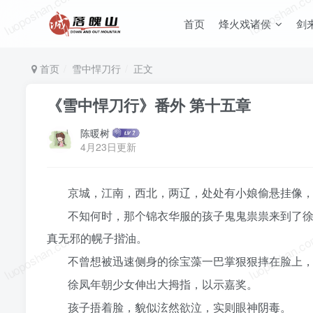
luoposhan.com
luoposhan.c
首页
烽火戏诸侯
剑
首页
雪中悍刀行
正文
《雪中悍刀行》番外 第十五章
陈暖树
4月23日更新
京城，江南，西北，两辽，处处有小娘偷悬挂像
不知何时，那个锦衣华服的孩子鬼鬼祟祟来到了
luoposhan.com
luoposhan.c
真无邪的幌子揩油。
不曾想被迅速侧身的徐宝藻一巴掌狠狠摔在脸上
徐凤年朝少女伸出大拇指，以示嘉奖。
孩子捂着脸，貌似泫然欲泣，实则眼神阴毒。