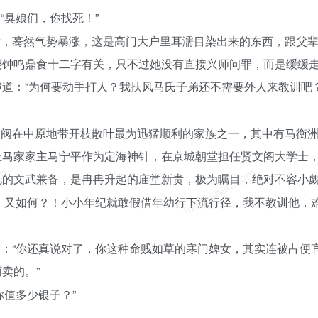
“臭娘们，你找死！”
后，蓦然气势暴涨，这是高门大户里耳濡目染出来的东西，跟父
缨钟鸣鼎食十二字有关，只不过她没有直接兴师问罪，而是缓缓
道：“为何要动手打人？我扶风马氏子弟还不需要外人来教训吧？
豪阀在中原地带开枝散叶最为迅猛顺利的家族之一，其中有马衡
上马家家主马宁平作为定海神针，在京城朝堂担任贤文阁大学士
om
luoposhan.com
见的文武兼备，是冉冉升起的庙堂新贵，极为瞩目，绝对不容小
，又如何？！小小年纪就敢假借年幼行下流行径，我不教训他，
：“你还真说对了，你这种命贱如草的寒门婢女，其实连被占便
卖的。”
你值多少银子？”