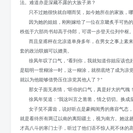
法。难道亦是深藏不露的大族子弟？
只不过她很快就自嘲而笑，如今她所在的家族，
因为她的姐姐，刚刚嫁给了一位在京畿炙手可热
秩低于六部尚书却高于侍郎，可谓一步登天位列中枢
而且皇甫枰在北凉道单身多年，在男女之事上素
套的政治联姻可以媲美。
徐凤年叹了口气，“看到你，我就知道你姐应该也
是聪明一世糊涂一时，这一糊涂，就彻底绝了成为凉
就以为他能够借势压住凉党其他人了？”
那女子面无表情，“听你的口气，真是好大的气魄！
徐凤年笑道：“我这叫言之凿凿，情之切切。换成
女子笑不露齿，说好听点是豪阀闺秀的雍容气态
就是看待所有两辽以南的离阳疆土，视为南方。她这
才高八斗的寒门士子，听过了他们语不惊人死不休的