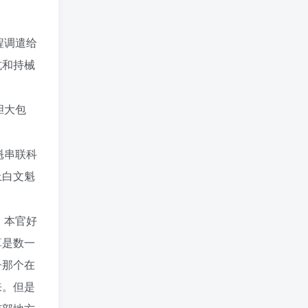
程调遣给
抗和持械
胆大包
魁串联科
上白文魁
，本官好
算是数一
子那个在
来。但是