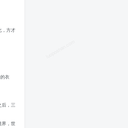
此，方才
luoposhan.com
女的衣
之后，三
境界，世