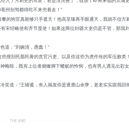
已经入了方刺史的耳朵，若是没法善了，耽误了即将来临的京城
亳州别驾都得吃不来兜着走！”
素餐的狗官真能够只手遮天！他高至臻再手眼通天，我就不信方
还有宋经略使和齐节度使！如果这两位封疆大吏仍是不管，那我
色道：“刘婉清，愚蠢！”
这些搜刮民脂民膏的贪官污吏、以及你这些为虎作伥的军伍败类！
眼神晦暗，既有上位者俯瞰脚下蝼蚁的怜悯，也有男人遇见出彩
冷笑道：“王辅谧，有人揭发你是逐鹿山余孽，老老实实跟我回
THE END