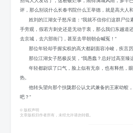
别驾大人发话了，这桩破烂事，闹得满城风雨，多半
评，那么别说什么长春书院什么王举德，就是高大人和
姓刘的江湖女子怒斥道：“我就不信你们这群尸位
手旁观，假若方刺史还是无动于衷，那么我们东越道
去京城，去六部衙门，甚至去早朝朝会喊冤！”
那位年轻却手握实权的高大都尉面容冷峻，疾言厉
那位江湖女子怒极反笑，“我愚蠢？总好过高至臻
年轻都尉叹了口气，脸上似有无奈，也有释然，
热。
他转头望向那个扶陇郡公认文武兼备的王家幼蛟，
吧？”
©
版权声明
文章版权归作者所有，未经允许请勿转载。