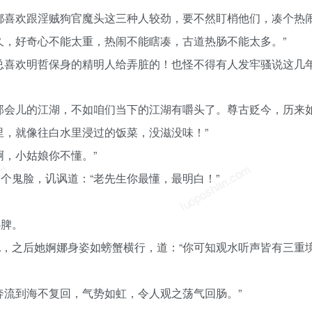
都喜欢跟淫贼狗官魔头这三种人较劲，要不然盯梢他们，凑个热闹
久，好奇心不能太重，热闹不能瞎凑，古道热肠不能太多。”
总喜欢明哲保身的精明人给弄脏的！也怪不得有人发牢骚说这几
那会儿的江湖，不如咱们当下的江湖有嚼头了。尊古贬今，历来如
里，就像往白水里浸过的饭菜，没滋没味！”
啊，小姑娘你不懂。”
om
luoposhan.com
个鬼脸，讥讽道：“老先生你最懂，最明白！”
心脾。
，之后她婀娜身姿如螃蟹横行，道：“你可知观水听声皆有三重境
奔流到海不复回，气势如虹，令人观之荡气回肠。”