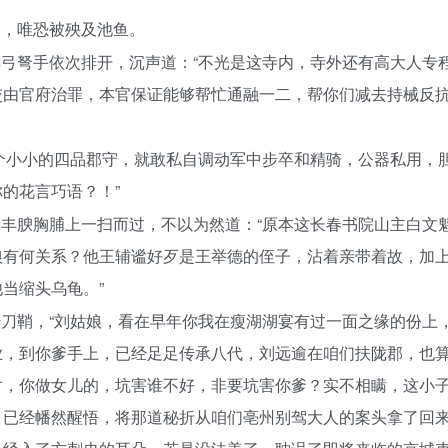
眼，唯恐被殃及池鱼。
弓弩手依次排开，沉声道：“不光是这寺内，寺外还有高大人专
交由官府治罪，本官保证能够帮忙通融一二，帮你们减去持械反
个小小的四品郡守，就敢私自调动军中步卒和精骑，公器私用，
的花言巧语？！”
丰腴胸脯上一扫而过，不以为然道：“原本这长春书院山主白文
娘有何关系？他王辅谧好歹是王举德的侄子，沾着亲带着故，加
当缩头乌龟。”
刀鞘，“刘姑娘，看在早年你我在瘦湖湖宴有过一面之缘的份上
业，到你爹手上，已经足足传承八代，刘远逾在咱们扶陇郡，也
对，你做女儿的，坑害谁不好，非要坑害你爹？实不相瞒，这小
，已经幡然醒悟，将那道秘折从咱们亳州别驾大人的案头拿了回