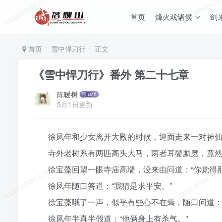
luoposhan.com
luoposhan.c
首页
烽火戏诸侯
剑
首页
雪中悍刀行
正文
《雪中悍刀行》番外 第二十七章
陈暖树
5月1日更新
徐凤年和少女离开大殿的时候，迎面走来一对神
寺外老树系有两匹高头大马，两者耳鬓厮磨，竟
luoposhan.com
luoposhan.c
徐宝藻回望一眼寺庙高墙，没来由问道：“你觉得
徐凤年随口答道：“我猜是求平安。”
徐宝藻哦了一声，似乎有些心不在焉，随口问道：“
徐凤年半真半假道：“他俩身上有杀气。”