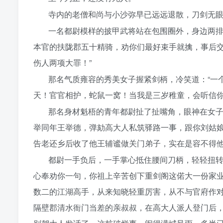
寺内的老僧和尚与小沙弥早已远远退散，刀剑无
一名都尉模样的披甲武将站在包围圈外，身边两排
本官的扶陇郡五十精骑，劝你们最好束手就擒，事后
伤人两项大罪！”
那名气质雍容的秀美女子握紧剑柄，冷笑道：“一
天！官官相护，蛇鼠一窝！当我是三岁稚童，会听信你
那名身材魁梧的青年都尉扯了扯嘴角，眼神在女子
举同年王举德，弹劾高大人私筑驿路一事，跟你刘姑
告老还乡后收了他王辅谧做关门弟子，实在是容不得他
都尉一手负后，一手掌心抵住腰间刀柄，轻轻扭转
心奉劝你一句，你祖上辛苦创下重剑阁这偌大一份家
数二的江湖高手，从来知晓轻重厉害，从不与官府作
隔壁郡清水衙门当差的亲叔叔，在高大人派人登门后