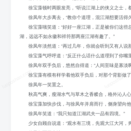
徐宝藻顿时两眼发亮，“听说江湖上的侠义之士，
徐凤年大步离去，“教你个道理，混江湖想要活得
徐宝藻嗤笑道：“好好一座江湖，正是被你们这些
湖，远远不如永徽和祥符那两座江湖有趣了。”
徐凤年淡然道：“再过几年，你就会听到又有人说
徐宝藻气呼呼道：“反正什么话什么道理到了你嘴
徐凤年双手负后，悠然自得道：“人间至味是寡淡
luoposhan.com
luoposhan.c
徐宝藻有模有样学着他双手负后，对那个背影做了
徐凤年一笑置之。
秋高气爽，瘦湖水气与草木之香糅合，格外沁人
徐宝藻加快步伐，与徐凤年并肩而行，侧身望向他
徐凤年笑道：“我只知道江湖武夫一品有四境。”
少女自顾自说道：“观水有三境，先观大江大河，