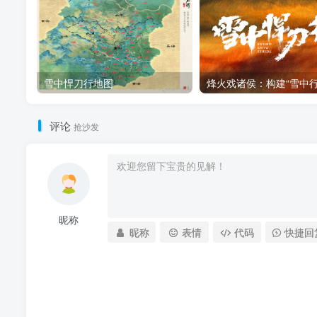
雪中悍刀行地图
评论
抢沙发
昵称
昵称
表情
代码
快捷回