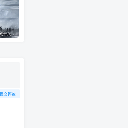
雪中悍刀行插画丨拒北城十八宗师
雪中悍刀行系列插图-潇湘过客莫念
提交评论