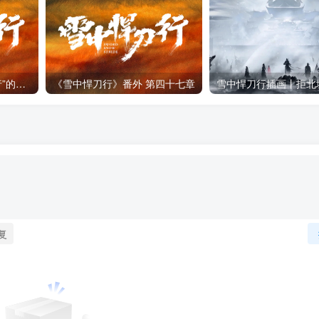
烽火戏诸侯：构建“雪中行”的小说世界
《雪中悍刀行》番外 第四十七章
复