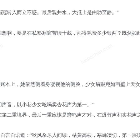
弱冠转入而立不惑。最后观井水，大抵上是由动至静。”
你想啊，要是在私塾寒窗苦读十载，那得耗费多少银两？既然如
om
luoposhan.com
小账本上，她依然侧着身凝视他的侧脸，少女眉眼宛如画壁上天
间声音，以小巷少女吆喝卖杏花声为第一。”
在第二重境界，最后一重应该是蝉鸣声才对，在爆竹声和卖花声
自言自语道：“秋风杀尽人间绿，枯黄高枝，寒蝉凄切，第一层