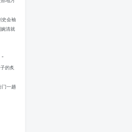
吏部地方
刺史会袖
刘婉清就
”
女子的炙
衙门一趟