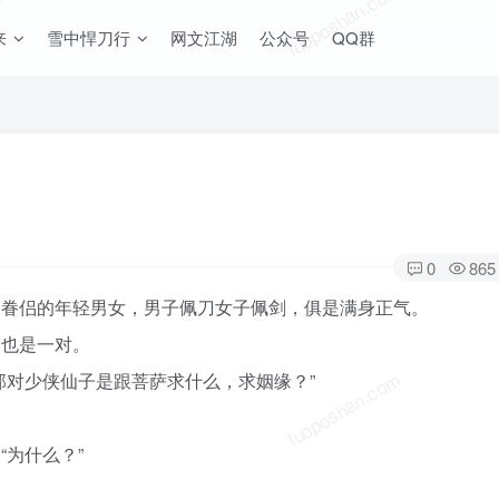
om
luoposhan.com
来
雪中悍刀行
网文江湖
公众号
QQ群
0
865
仙眷侣的年轻男女，男子佩刀女子佩剑，俱是满身正气。
然也是一对。
om
luoposhan.com
那对少侠仙子是跟菩萨求什么，求姻缘？”
为什么？”