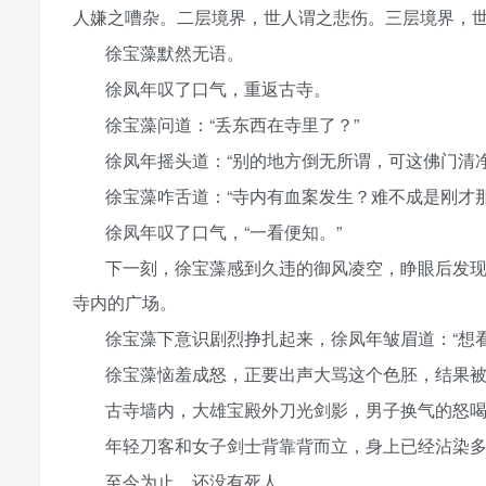
人嫌之嘈杂。二层境界，世人谓之悲伤。三层境界，世
徐宝藻默然无语。
徐凤年叹了口气，重返古寺。
徐宝藻问道：“丢东西在寺里了？”
徐凤年摇头道：“别的地方倒无所谓，可这佛门清
徐宝藻咋舌道：“寺内有血案发生？难不成是刚才
徐凤年叹了口气，“一看便知。”
下一刻，徐宝藻感到久违的御风凌空，睁眼后发
寺内的广场。
徐宝藻下意识剧烈挣扎起来，徐凤年皱眉道：“想
徐宝藻恼羞成怒，正要出声大骂这个色胚，结果
古寺墙内，大雄宝殿外刀光剑影，男子换气的怒
年轻刀客和女子剑士背靠背而立，身上已经沾染
至今为止，还没有死人。