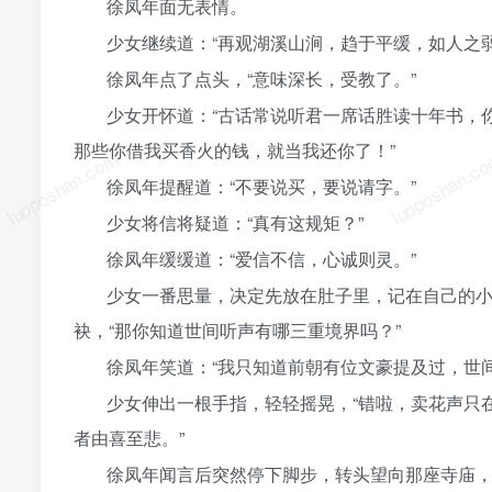
徐凤年面无表情。
少女继续道：“再观湖溪山涧，趋于平缓，如人之
徐凤年点了点头，“意味深长，受教了。”
少女开怀道：“古话常说听君一席话胜读十年书，
那些你借我买香火的钱，就当我还你了！”
luoposhan.com
luoposhan.c
徐凤年提醒道：“不要说买，要说请字。”
少女将信将疑道：“真有这规矩？”
徐凤年缓缓道：“爱信不信，心诚则灵。”
少女一番思量，决定先放在肚子里，记在自己的
袂，“那你知道世间听声有哪三重境界吗？”
徐凤年笑道：“我只知道前朝有位文豪提及过，世
少女伸出一根手指，轻轻摇晃，“错啦，卖花声只
者由喜至悲。”
徐凤年闻言后突然停下脚步，转头望向那座寺庙，