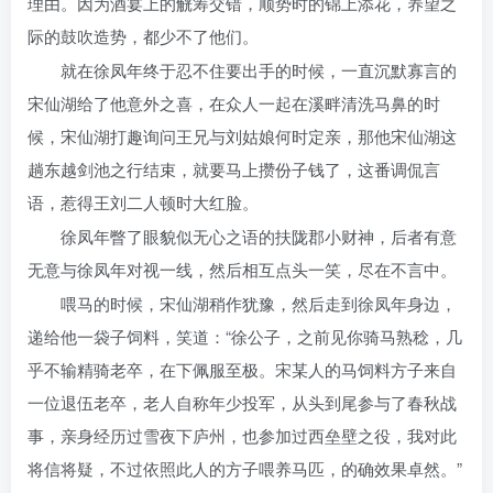
理由。因为酒宴上的觥筹交错，顺势时的锦上添花，养望之
际的鼓吹造势，都少不了他们。
就在徐凤年终于忍不住要出手的时候，一直沉默寡言的
宋仙湖给了他意外之喜，在众人一起在溪畔清洗马鼻的时
候，宋仙湖打趣询问王兄与刘姑娘何时定亲，那他宋仙湖这
趟东越剑池之行结束，就要马上攒份子钱了，这番调侃言
语，惹得王刘二人顿时大红脸。
徐凤年瞥了眼貌似无心之语的扶陇郡小财神，后者有意
无意与徐凤年对视一线，然后相互点头一笑，尽在不言中。
喂马的时候，宋仙湖稍作犹豫，然后走到徐凤年身边，
递给他一袋子饲料，笑道：“徐公子，之前见你骑马熟稔，几
乎不输精骑老卒，在下佩服至极。宋某人的马饲料方子来自
一位退伍老卒，老人自称年少投军，从头到尾参与了春秋战
事，亲身经历过雪夜下庐州，也参加过西垒壁之役，我对此
将信将疑，不过依照此人的方子喂养马匹，的确效果卓然。”