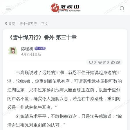
luoposhan.com
luoposhan.c
首页
雪中悍刀行
正文
《雪中悍刀行》番外 第三十章
陈暖树
4月26日更新
0
816
29
韦高巍说过了远处的江湖，就忍不住开始说起身边的江
湖，“刘姑娘，你重剑阁传承有序，可谓亳州武林屈指可数的
江湖世家，只不过东越剑池与大匣台珠玉在前，以至于重剑
luoposhan.com
luoposhan.c
阁声名不显，确实令人扼腕叹息，若是在中原别处，重剑阁
必是一州武林执牛耳者。”
刘婉清马术平平，不敢抱拳致谢，只是转头感激道：“婉
清谢过韦兄对重剑阁的认可。”