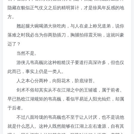
隐藏在貌似正气仗义之后的精明算计，才是徐凤年反感的地
方。
翘起腿大碗喝酒大块吃肉，与人在桌上称兄道弟，说你
落难之时我必当为你两肋插刀，胸脯拍得震天响，这就叫豪
迈了？
当然不是。
游侠儿韦高巍比这种粗糙汉子要道行高深许多，但也仅
此而已，事实上仍是一类人。
人之本心分两种，向阳花木，阶底绿苔。
剑术不俗却其实从不在江湖之中的王辅谧，属于前者。
早已熟稔江湖规矩的韦高巍，看似平易近人阳光灿烂，却属
于后者。
不过八面玲珑的韦高巍也不至于让人讨厌，也不是说他
就是什么恶人。这种人既然能够在江湖上左右逢源，自有其