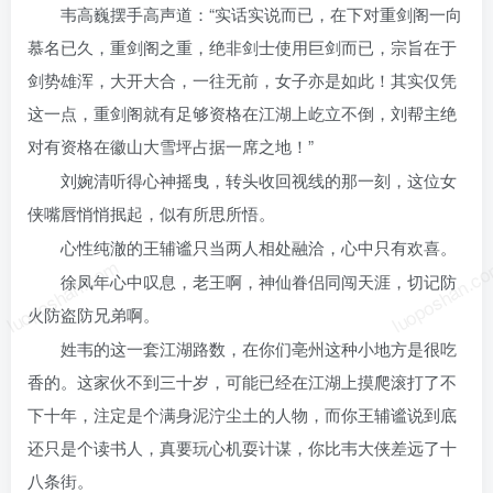
韦高巍摆手高声道：“实话实说而已，在下对重剑阁一向
慕名已久，重剑阁之重，绝非剑士使用巨剑而已，宗旨在于
剑势雄浑，大开大合，一往无前，女子亦是如此！其实仅凭
这一点，重剑阁就有足够资格在江湖上屹立不倒，刘帮主绝
对有资格在徽山大雪坪占据一席之地！”
刘婉清听得心神摇曳，转头收回视线的那一刻，这位女
侠嘴唇悄悄抿起，似有所思所悟。
心性纯澈的王辅谧只当两人相处融洽，心中只有欢喜。
luoposhan.com
luoposhan.c
徐凤年心中叹息，老王啊，神仙眷侣同闯天涯，切记防
火防盗防兄弟啊。
姓韦的这一套江湖路数，在你们亳州这种小地方是很吃
香的。这家伙不到三十岁，可能已经在江湖上摸爬滚打了不
下十年，注定是个满身泥泞尘土的人物，而你王辅谧说到底
还只是个读书人，真要玩心机耍计谋，你比韦大侠差远了十
八条街。