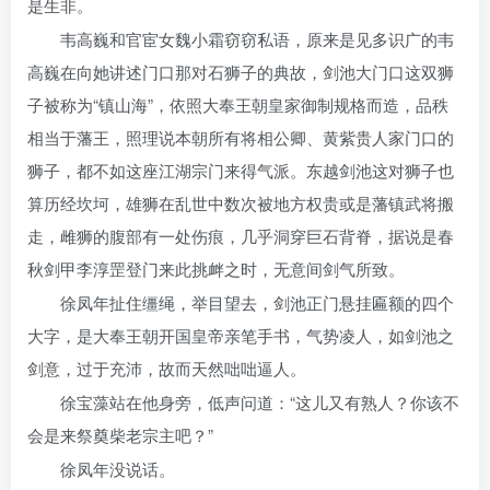
是生非。
韦高巍和官宦女魏小霜窃窃私语，原来是见多识广的韦
高巍在向她讲述门口那对石狮子的典故，剑池大门口这双狮
子被称为“镇山海”，依照大奉王朝皇家御制规格而造，品秩
相当于藩王，照理说本朝所有将相公卿、黄紫贵人家门口的
狮子，都不如这座江湖宗门来得气派。东越剑池这对狮子也
算历经坎坷，雄狮在乱世中数次被地方权贵或是藩镇武将搬
走，雌狮的腹部有一处伤痕，几乎洞穿巨石背脊，据说是春
秋剑甲李淳罡登门来此挑衅之时，无意间剑气所致。
徐凤年扯住缰绳，举目望去，剑池正门悬挂匾额的四个
大字，是大奉王朝开国皇帝亲笔手书，气势凌人，如剑池之
剑意，过于充沛，故而天然咄咄逼人。
徐宝藻站在他身旁，低声问道：“这儿又有熟人？你该不
会是来祭奠柴老宗主吧？”
徐凤年没说话。