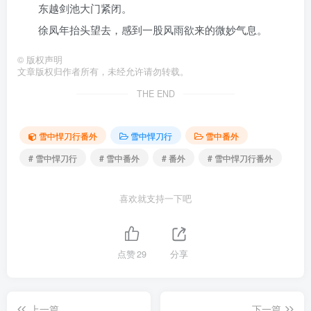
东越剑池大门紧闭。
徐凤年抬头望去，感到一股风雨欲来的微妙气息。
©
版权声明
文章版权归作者所有，未经允许请勿转载。
THE END
雪中悍刀行番外
雪中悍刀行
雪中番外
# 雪中悍刀行
# 雪中番外
# 番外
# 雪中悍刀行番外
喜欢就支持一下吧
点赞
29
分享
上一篇
下一篇