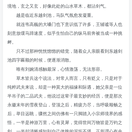
境地，玄之又玄，好像此处的山水草木，都沾剑气。
越是临近东越剑池，马队气氛愈发凝重。
就连韦高巍的大嗓门也下意识低了许多，王辅谧等人也
刻意放缓马蹄速度，似乎生怕自己的纵马前奔被当成一种挑
衅。
只不过那种恍恍惚惚的错觉，随着众人亲眼看到东越剑
池四字匾额的时候，便逐渐消散。
唯有刘婉清感触最深，心情激荡，无法形容。
草木皆兵这个说法，对常人而言，只有贬义，只是对于
纯粹武夫来说，却是一种莫大的福缘和际遇，她父亲是一位
半吊子的二品武夫，他说过这辈子最玄妙的经历，便是那次
永徽末年的雪夜登山，登顶之后，精疲力尽，当呼吸顺畅之
后，举目远眺，骤然之间仿佛有一只脚踏入小宗师境界的感
悟，一半是神游万里，心有灵犀，觉得世间万物皆是万钧之
剑，一半却清晰感知到自己体魄的泥垢不堪，正所谓心有余