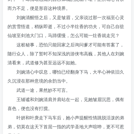
而力不足，便是形容这种境界。
刘婉清醒悟之后，又是皱眉，父亲说过那一次福至心灵
的赏雪悟道，稍纵即逝，不过小半炷香的功夫，可自己自驻
仙坡至剑池大门口，马蹄缓慢，怎么可能一炷香就走完？
这桩秘事，恐怕只能回家之后询问爹才可能有答案了，
随行众人，除了暂时不知深浅的游侠韦高巍，其他人在刘婉
清看来，武道修为甚至远远不如她。
刘婉清心中叹息，哪怕已经翻身下马，大半心神依旧久
久沉浸在那种意境的余韵当中。
武道一途，果然妙不可言。
王辅谧和刘婉清肩并肩站在一起，见她皱眉沉思，偶有
喜色，便也没有打搅。
叶妍和叶庚走下马车后，她小声提醒性情跳脱活泼的弟
弟，切莫在这天下首屈一指的武学圣地大声喧哗，更不可惹