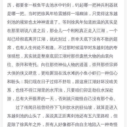
历，都要拿一根鱼竿去池水中钓剑，钓起哪一把神兵利器就
是哪一把。当时把徐凤年给震撼得一塌糊涂，只觉得这东越
剑池的规矩也太神神道道了。等到徐凤年知道姓温的其实是
在那里胡说八道之后，那会儿一个刚刚真正走入江湖，一个
却已经彻底离开江湖，就此别过，所幸天底下没有不散的筵
席，也有人生何处不相逢。不过那时候温华对东越剑池的夸
张猜想，其实就是整座底层江湖对那些庞然大物的由衷向
往、崇拜和寄托。向往那些神仙人物的逍遥，崇拜那些宗师
大侠的侠义肆意，更给厮混在浅水滩的小鱼小虾们一种信心
和盼头：我们现在日子过得不舒坦，跟这座江湖好坏没啥关
系，也怪不得江湖里的水浑浊，只要咱们卯足劲往水深处
游，总有大开眼界的一天，否则就只能怪自己没有那个命。
过了传闻吕祖曾经停下飞剑饮水的驻仙坡，就算是进入
东越剑池的山头了，虽说真正距离剑池还有五六里路程，但
是除了徐凤年之外，所有人好像都不由自主地陷入一种奇怪