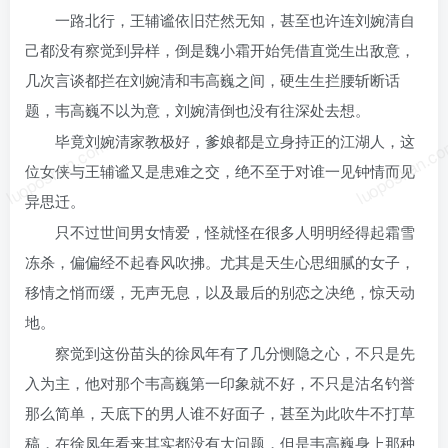
一路北行，王辅谧依旧茫然无知，甚至也许连刘婉清自
己都没有察觉到异样，倒是魏小霜开始凭借直觉生出敌意，
几次言谈都拦在刘婉清和韦高巍之间，硬生生拦腰斩断话
题，韦高巍不以为意，刘婉清倒也没有往深处去想。
毕竟刘婉清家教极好，爹娘都是立身持正的江湖人，这
luoposhan.com
luoposhan.c
位女侠与王辅谧又是患难之交，绝不至于对谁一见钟情而见
异思迁。
只不过世间男女情爱，怪就怪在很多人明明经得起霜雪
冻杀，偏偏经不起春风吹拂。尤其是天生心思细腻的女子，
移情之悄而缓，无声无息，以及最后的别恋之决绝，惊天动
地。
察觉到这份苗头的徐凤年有了几分恻隐之心，不只是先
入为主，他对那个韦高巍第一印象就不好，不只是沽名钓誉
那么简单，天底下的男人谁不好面子，甚至为此吹牛不打草
稿，在徐凤年看来其实都没有大问题，但是韦高巍身上那种