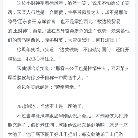
这位小财神望着徐凤年，洒然一笑，“说来不怕徐公子笑
话，宋某人虽然是一介商贾，生平最佩服之人，却不是那位
绰号‘辽东参王’京城首富，也不是掌控西北半数边境贸易
的‘王财神’，而是那些在塞外奋勇厮杀的边军铁骑，最羡慕他
们的策马啸西风，隆冬时节，大雪覆黑甲，何其雄壮！”
徐凤年笑着点头道：“边关铁骑，不但镇守国门，还能开
疆拓土，我也心神往之。”
宋仙湖哈哈笑道：“那看来公子也是性情中人，容宋某人
厚着脸皮与徐公子自称一声同道中人。”
徐凤年笑眯眯道：“荣幸荣幸。”
————
东越剑池，当然不止是一座池子。
不过当年徐凤年跟温华刚认识那会儿，木剑游侠儿打肿
脸充胖子，假扮老江湖，就跟他说那东越剑池呐，就是一座
大池子，池子底下搁了好几千把剑，每次剑池弟子出门游