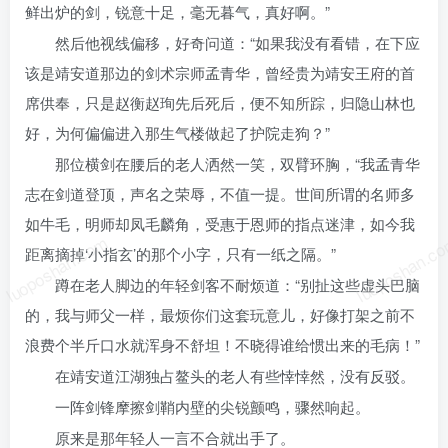
鲜出炉的剑，锐意十足，毫无暮气，真好啊。”
然后他视线偏移，好奇问道：“如果我没有看错，在下应
该是靖安道那边的剑术宗师孟青华，曾经贵为靖安王府的首
席供奉，只是赵衡赵珣先后死后，便不知所踪，归隐山林也
好，为何偏偏进入那生气楼做起了护院走狗？”
那位横剑在腰后的老人洒然一笑，双臂环胸，“我孟青华
志在剑道登顶，声名之荣辱，不值一提。世间所谓的名师多
如牛毛，明师却凤毛麟角，受惠于恩师的指点迷津，如今我
luoposhan.com
luoposhan.c
距离摘掉‘小指玄’的那个小字，只有一纸之隔。”
蹲在老人脚边的年轻剑客不耐烦道：“别扯这些虚头巴脑
的，我与师父一样，最烦你们这套玩意儿，好像打架之前不
浪费个半斤口水就浑身不舒坦！不晓得谁给惯出来的毛病！”
在靖安道江湖独占鳌头的老人有些悻悻然，没有反驳。
一阵剑锋摩擦剑鞘内壁的尖锐颤鸣，骤然响起。
原来是那年轻人一言不合就出手了。