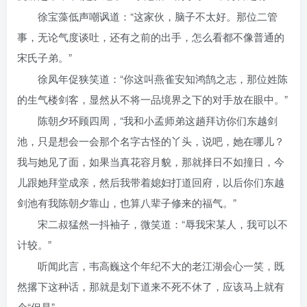
徐宝藻低声嘲讽道：“这家伙，脑子不太好。那位二管
事，无论气度谈吐，还有之前的出手，怎么看都不像普通的
宋氏子弟。”
徐凤年促狭笑道：“你这叫燕雀安知鸿鹄之志，那位姓陈
的生气楼剑客，显然从不将一品境界之下的对手放在眼中。”
陈朝夕环顾四周，“我和小孟师弟这趟拜访你们东越剑
池，只是想会一会那个名字古怪的丫头，说吧，她在哪儿？
我与她见了面，如果当真花容月貌，那就择日不如撞日，今
儿跟她拜堂成亲，然后我带着媳妇打道回府，以后你们东越
剑池有我陈朝夕靠山，也算八辈子修来的福气。”
宋二叔猛然一抖袖子，微笑道：“辱我宋某人，我可以不
计较。”
听闻此言，韦高巍这个年纪不大的老江湖会心一笑，既
然撂下这种话，那就是划下道来不死不休了，应该马上就有
个“但是”。