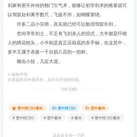
剑冢有密不外传的独门引气术，能够让初学剑术的稚童就可
以驾驭短剑离手数尺，飞旋不停，如蝴蝶萦绕。
许多二品小宗师，其实就已经可以勉强驾驭长剑，
世间寻常剑士，不乏有飞剑杀人的招式，大半都是吓唬
人的绣花枕头，小半则是真正压箱底的杀手锏，在这其中，
多半又属于杀敌一千自损八百的一招鲜。
雕虫小技，几近大道。
©
版权声明
文章版权归作者所有，未经允许请勿转载。
THE END
雪中悍刀行番外
雪中悍刀行
雪中番外
# 雪中悍刀行
# 雪中番外
# 番外
# 雪中悍刀行番外
喜欢就支持一下吧