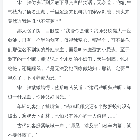
宋二叔仿佛听到天底下最荒唐的笑话，无奈道：“你们生
气楼为了扬名江湖，千里迢迢来挑衅我们宋家剑池，到头来
竟然连我是谁也不清楚？”
那人愣了愣，白眼道：“我管你是谁？我师父说偌大一座
剑池，只有一个半的剑客，值得我留心。那半个，可不是你
们那位名不副实的外姓宗主，而是叫宋庭鹭的小屁孩。至于
剩下的一个嘛，师父说是个水灵的小娘们，天生剑胚，惊才
绝艳，还提醒我，若是无法娶她回家做媳妇，那就一定要早
早杀了，不可养虎为患。”
宋二叔微微错愕，然后哈哈笑道：“这话难听归难听，却
也一针见血，你师父好眼光。”
年轻剑客扯了扯嘴角，“若非我师父还有半数捆蛟钉没有
拔出，遍观天下剑林，恐怕只有姓邓的一人值得……”
古稀剑客赶紧咳嗽一声，“师兄，涉及宗门秘辛内幕，就
不要外露了。”