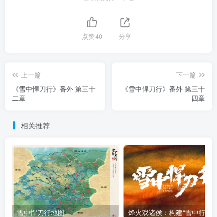
点赞
40
分享
上一篇
下一篇
《雪中悍刀行》番外 第三十
《雪中悍刀行》番外 第三十
二章
四章
相关推荐
雪中悍刀行地图
烽火戏诸侯：