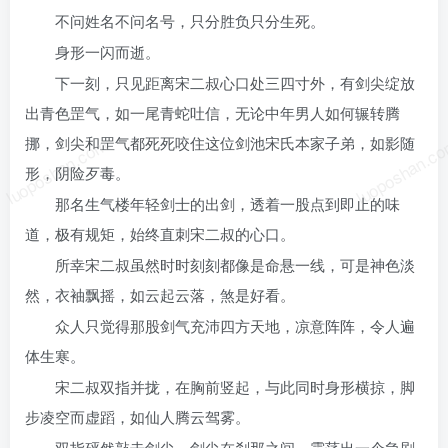
不问姓名不问名号，只分胜负只分生死。
身形一闪而逝。
下一刻，只见距离宋二叔心口处三四寸外，有剑尖绽放
出青色罡气，如一尾青蛇吐信，无论中年男人如何辗转腾
luoposhan.com
luoposhan.c
挪，剑尖和罡气都死死咬住这位剑池宋氏本家子弟，如影随
形，阴险歹毒。
那名生气楼年轻剑士的出剑，透着一股点到即止的味
道，极有规矩，始终直刺宋二叔的心口。
所幸宋二叔虽然时时刻刻都像是命悬一线，可是神色淡
然，衣袖飘摇，如云起云落，煞是好看。
众人只觉得那股剑气充沛四方天地，凉意阵阵，令人遍
体生寒。
宋二叔双指并拢，在胸前竖起，与此同时身形横掠，脚
步凌空而虚蹈，如仙人腾云驾雾。
双指砰然敲击剑尖，剑尖在刹那之间，震荡出一个急剧