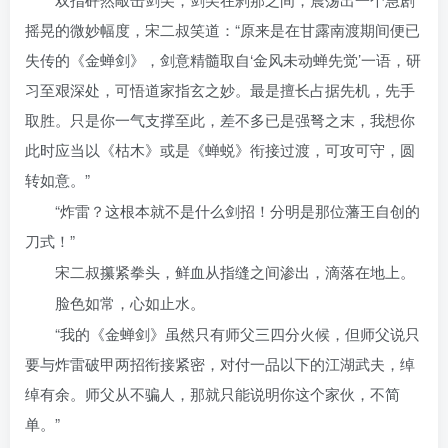
摇晃的微妙幅度，宋二叔笑道：“原来是在甘露南渡期间便已
失传的《金蝉剑》，剑意精髓取自‘金风未动蝉先觉’一语，研
习至艰深处，可悟道家指玄之妙。最是擅长占据先机，先手
取胜。只是你一气支撑至此，差不多已是强弩之末，我想你
此时应当以《枯木》或是《蝉蜕》衔接过渡，可攻可守，圆
转如意。”
“炸雷？这根本就不是什么剑招！分明是那位藩王自创的
刀式！”
宋二叔攥紧拳头，鲜血从指缝之间渗出，滴落在地上。
脸色如常，心如止水。
“我的《金蝉剑》虽然只有师父三四分火候，但师父说只
要与炸雷破甲两招衔接紧密，对付一品以下的江湖武夫，绰
绰有余。师父从不骗人，那就只能说明你这个家伙，不简
单。”