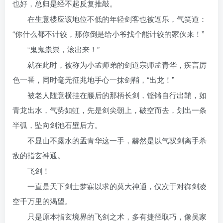
也好，总归是经不起反复推敲。
在生意楼应该地位不低的年轻剑客也被逗乐，气笑道：
“你什么都不计较，那你倒是给小爷找个能计较的家伙来！”
“鬼鬼祟祟，滚出来！”
就在此时，被称为小孟师弟的剑道宗师孟青华，疾言厉
色一番，同时毫无征兆地手心一抹剑鞘，“出龙！”
被老人随意横挂在腰后的那柄长剑，铿锵自行出鞘，如
青龙出水，气势如虹，先是剑尖朝上，破空而去，划出一条
半弧，坠向剑池石壁后方。
不显山不露水的孟青华这一手，赫然是以气驭剑离手杀
敌的指玄神通。
飞剑！
一直是天下剑士梦寐以求的莫大神通，仅次于对御剑凌
空千万里的渴望。
只是原本指玄境界的飞剑之术，多有捷径取巧，像吴家