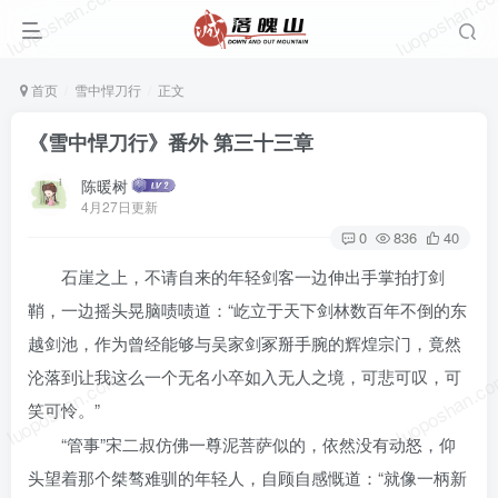
luoposhan.com
luoposhan.c
首页
雪中悍刀行
正文
《雪中悍刀行》番外 第三十三章
陈暖树
4月27日更新
0
836
40
石崖之上，不请自来的年轻剑客一边伸出手掌拍打剑
鞘，一边摇头晃脑啧啧道：“屹立于天下剑林数百年不倒的东
越剑池，作为曾经能够与吴家剑冢掰手腕的辉煌宗门，竟然
luoposhan.com
luoposhan.c
沦落到让我这么一个无名小卒如入无人之境，可悲可叹，可
笑可怜。”
“管事”宋二叔仿佛一尊泥菩萨似的，依然没有动怒，仰
头望着那个桀骜难驯的年轻人，自顾自感慨道：“就像一柄新