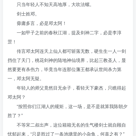
只当年轻人不知天高地厚，大吹法螺。
剑士姓邓。
毋庸多言，必是邓太阿！
一如甲子之前的春秋江湖，提及剑神二字，必是李淳
罡！
传言邓太阿连天上仙人都可斩落无数，硬生生一人一剑
挡住了天门，桃花剑神的陆地神仙境界，比起三教圣人，显
然要更有杀伤力，毕竟当年连那位藩王都承认世间杀力第
一，邓太阿无疑。
年轻人的师父竟然目无余子，看轻天下豪杰，只瞧得起
邓太阿？
“按照你们江湖人的规矩，这一场，是不是就算我陈朝夕
胜了？”
不等宋二叔出声，这位籍籍无名的生气楼剑士就自顾自
忧郁起来，“只是胜过了一条池塘里的小杂鱼，何喜之有？”