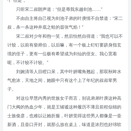
只听宋二叔朗声道：“但是辱我东越剑池……”
不由自主将自己视为剑池子弟的叶庚情不自禁道：“宋二
叔，杀一杀这种井底之蛙的嚣张气焰！”
宋二叔对少年和煦一笑，然后怡然自得道：“我也可以不
计较，以前有柴师伯，以后嘛，有一个板上钉钉要跻身指玄
境的侄子，更有一位极有希望成为剑仙的侄女。我心宽着
呢，不计较不计较。”
刘婉清等人目瞪口呆，其中叶妍嘴角翘起，那双秋眸水
气愈浓，天地之间，她眼中只有这个上了年纪的叔叔辈男
子。
对这位早慧内秀的世族女子而言，别说弟弟叶庚这种高
门大阀的热血少年，就是王辅谧这种履历不薄且前程似锦的
士族俊彦，也难以让她折服，叶妍觉得这些男人都像是一壶
新酒，且壶口开封，就那么放在桌上，味道是浓烈也好绵软