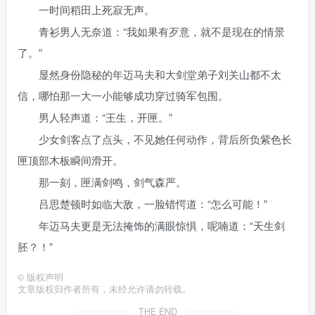
一时间稻田上死寂无声。
青衫男人无奈道：“我如果有歹意，就不是现在的情景
了。”
显然身份隐秘的年迈马夫和大剑堂弟子刘关山都不太
信，哪怕那一大一小能够成功穿过骑军包围。
男人轻声道：“王生，开匣。”
少女剑客点了点头，不见她任何动作，背后所负紫色长
匣顶部木板瞬间滑开。
那一刻，匣满剑鸣，剑气森严。
吕思楚顿时如临大敌，一脸错愕道：“怎么可能！”
年迈马夫更是无法掩饰的满眼惊惧，呢喃道：“天生剑
胚？！”
©
版权声明
文章版权归作者所有，未经允许请勿转载。
THE END