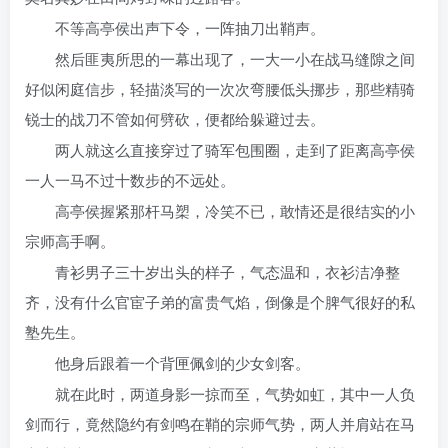
不等高亭侯出声下令，一阵抽刀出鞘声。
然后匪夷所思的一幕出现了，一大一小在战马缝隙之间
好似闲庭信步，轻描淡写的一次次弯腰低头挪步，那些精骑
锐士的战刀不管如何劈砍，便都给躲避过去。
两人就这么直接穿过了骑军包围圈，走到了距离高亭侯
一人一马不过十数步的不远处。
高亭侯握紧那杆马槊，冷笑不已，敢情还是很结实的小
宗师高手啊。
青衫男子三十岁出头的样子，气态温和，衣衫洁净整
齐，没有什么官宦子弟的富贵气焰，倒像是个脾气很好的私
塾先生。
他身后跟着一个背匣佩剑的少女剑客。
就在此时，两道身影一掠而至，气势如虹，其中一人负
剑而行，竟然隐约有剑鸣在鞘的宗师气势，两人并肩站在马