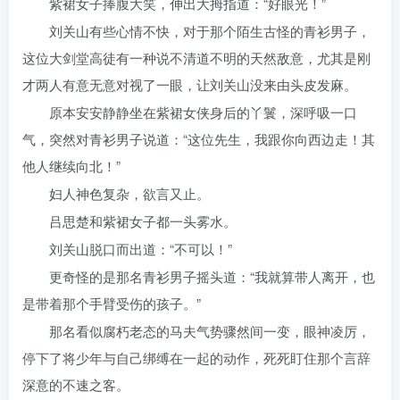
紫裙女子捧腹大笑，伸出大拇指道：“好眼光！”
刘关山有些心情不快，对于那个陌生古怪的青衫男子，
这位大剑堂高徒有一种说不清道不明的天然敌意，尤其是刚
才两人有意无意对视了一眼，让刘关山没来由头皮发麻。
原本安安静静坐在紫裙女侠身后的丫鬟，深呼吸一口
气，突然对青衫男子说道：“这位先生，我跟你向西边走！其
他人继续向北！”
妇人神色复杂，欲言又止。
吕思楚和紫裙女子都一头雾水。
刘关山脱口而出道：“不可以！”
更奇怪的是那名青衫男子摇头道：“我就算带人离开，也
是带着那个手臂受伤的孩子。”
那名看似腐朽老态的马夫气势骤然间一变，眼神凌厉，
停下了将少年与自己绑缚在一起的动作，死死盯住那个言辞
深意的不速之客。