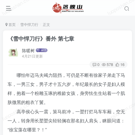
luoposhan.com
luoposhan.c
首页
雪中悍刀行
正文
《雪中悍刀行》番外 第七章
陈暖树
4月21日更新
0
578
16
哪怕年迈马夫竭力阻挡，可仍是不断有徐家子弟走下马
车，一男三女，男子才十五六岁，年纪最长的女子是妇人模
样，抱着一个粉雕玉琢的稚龄女孩，身旁怯生生站着一个肌
luoposhan.com
luoposhan.c
肤微黑的粗衣丫鬟。
高亭侯心头一震，策马前冲，一槊打烂马车车厢，空无
一人，转身用长槊槊尖轻轻搁在那名妇人肩头，眯眼问道：
“徐宝藻在哪里？！”