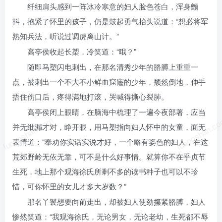
纤细肩头感到一阵冰冷寒意的妇人脸色苍白，浑身颤
抖，抱紧了怀里的孩子，仍是鼓起勇气抬头说道：“想必将军
熟知兵法，听说过调虎离山计。”
高亭侯收起长槊，冷笑道：“哦？”
随即马槊闪电刺出，在那名清秀少年的胳膊上重重一
点，被刺出一个不大不小鲜血窟窿的少年，颓然倒地，伸手
捂住伤口后，疼得满地打滚，哭喊得撕心裂肺。
高亭侯闭上眼睛，在脑海中梳理了一遍今夜部署，应当
luoposhan.com
luoposhan.c
并无纰漏才对，睁开眼，用马槊指向妇人怀中的女童，面无
表情道：“奉劝你实话实说才好，一个略有姿色的妇人，在这
荒郊野岭无依无靠，可不是什么好事情。就算你不在乎贞节
生死，地上那个观海徐氏所剩不多的读书种子也可以不珍
惜，可你怀里的女儿才多大岁数？”
那名丫鬟想要向前走出，却被妇人使劲攥紧胳膊，妇人
惨然笑道：“我观海徐氏，无论男女，无论老幼，生死都不辱