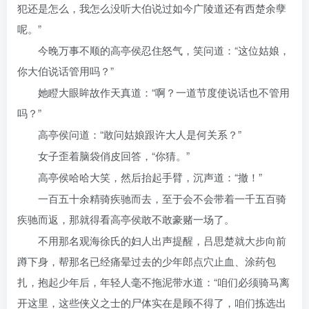
犯还是怎么，我怎么没听大伯说过如今广陵道还有西楚余孽
呢。”
今晚万事不顺的高亭侯忍住怒气，笑问道：“这位姑娘，
你大伯说话管用吗？”
她瞪大眼眸故作天真道：“啊？一道节度使说话也不管用
吗？”
高亭侯问道：“敢问姑娘跟许大人是何关系？”
女子歪着脑袋俏皮回答，“你猜。”
高亭侯哈哈大笑，然后抬起手臂，沉声道：“撤！”
一百五十余精骑疾驰而去，至于会不会带着一千五百骑
疾驰而返，那就得看高亭侯敢不敢豪赌一场了。
不用那名观海徐氏的妇人出声提醒，吕思楚就大步向前
蹲下身，帮那名已经痛晕过去的少年郎点穴止血、涂药包
扎，抱起少年后，年轻人毫不拖泥带水道：“咱们必须骑马离
开这里，这些侠义之士的尸体实在是顾不得了，咱们拣选出