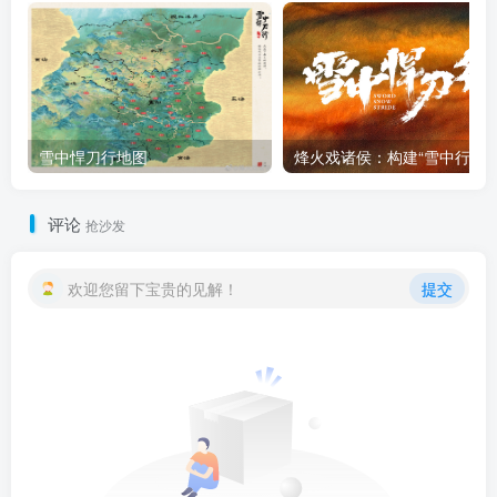
雪中悍刀行地图
烽火戏诸侯：
评论
抢沙发
欢迎您留下宝贵的见解！
提交