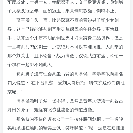
车废墟处，一男一女，年纪都不大，女子身穿紫裙，负剑男
子大概及冠之年，面如冠玉，果真剑鞘微颤，剑鸣不止。
高亭侯心头一震，比起深藏不露的青衫男子和少女剑
客，这个已经能够与剑产生灵犀感应的年轻剑客，更为棘
手，就算这个来历不明的剑道天才尚未跻身二品境界，但是
一旦与剑共鸣的剑士，那就绝对不可以常理揣度。大剑堂的
那个刘关山，且不论当下战力高低，仅说武道前途，恐怕十
个加在一起都不如此人。
负剑男子没有理会高坐马背的高亭侯，毕恭毕敬向那名
妇人说道：“在下吕思楚，受刘大哥所托，特来护送你们前往
京城。”
高亭侯顿时了然，怪不得，竟然是昔年大楚第一剑客吕
丹田的孙子，难怪有此惊世骇俗的剑道造诣。
那名修为不俗的紫衣女子一手按住腰间剑柄，一手轻轻
晃动系挂在腰间的精美玉佩，笑眯眯道：“呦，这是在追捕逃