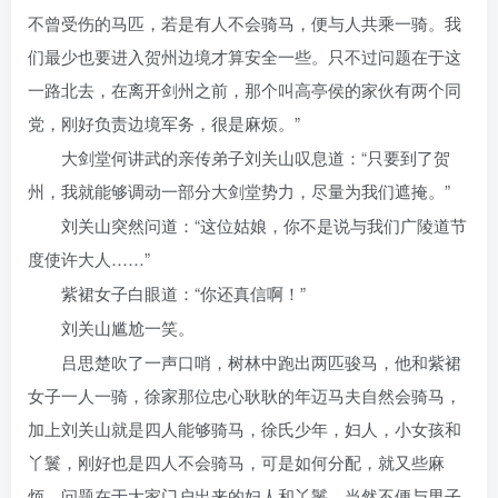
不曾受伤的马匹，若是有人不会骑马，便与人共乘一骑。我
们最少也要进入贺州边境才算安全一些。只不过问题在于这
一路北去，在离开剑州之前，那个叫高亭侯的家伙有两个同
党，刚好负责边境军务，很是麻烦。”
大剑堂何讲武的亲传弟子刘关山叹息道：“只要到了贺
州，我就能够调动一部分大剑堂势力，尽量为我们遮掩。”
刘关山突然问道：“这位姑娘，你不是说与我们广陵道节
度使许大人……”
紫裙女子白眼道：“你还真信啊！”
刘关山尴尬一笑。
吕思楚吹了一声口哨，树林中跑出两匹骏马，他和紫裙
女子一人一骑，徐家那位忠心耿耿的年迈马夫自然会骑马，
加上刘关山就是四人能够骑马，徐氏少年，妇人，小女孩和
丫鬟，刚好也是四人不会骑马，可是如何分配，就又些麻
烦，问题在于大家门户出来的妇人和丫鬟，当然不便与男子