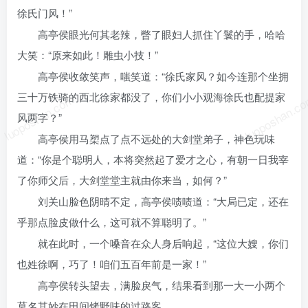
徐氏门风！”
高亭侯眼光何其老辣，瞥了眼妇人抓住丫鬟的手，哈哈
大笑：“原来如此！雕虫小技！”
高亭侯收敛笑声，嗤笑道：“徐氏家风？如今连那个坐拥
三十万铁骑的西北徐家都没了，你们小小观海徐氏也配提家
luoposhan.com
luoposhan.c
风两字？”
高亭侯用马槊点了点不远处的大剑堂弟子，神色玩味
道：“你是个聪明人，本将突然起了爱才之心，有朝一日我宰
了你师父后，大剑堂堂主就由你来当，如何？”
刘关山脸色阴晴不定，高亭侯啧啧道：“大局已定，还在
乎那点脸皮做什么，这可就不算聪明了。”
就在此时，一个嗓音在众人身后响起，“这位大嫂，你们
也姓徐啊，巧了！咱们五百年前是一家！”
高亭侯转头望去，满脸戾气，结果看到那一大一小两个
莫名其妙在田间烤野味的过路客。