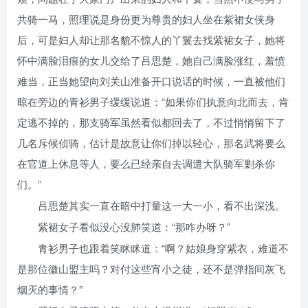
共骑一马，照理说是身份更为尊贵的妇人坐在紫裙女侠身
后，可是妇人却让那名貌不惊人的丫鬟去找紫裙女子，她将
怀中满脸泪痕的女儿交给了吕思楚，她自己满脸涨红，羞愤
难当，正当她望向刘关山准备开口说话的时候，一直被他们
晾在旁边的青衫男子缓缓说道：“如果你们执意向北而去，肯
定逃不掉的，那支骑军虽然看似都回去了，不过悄悄留下了
几名斥候侦骑，估计是故意让你们掉以轻心，那名武将要么
在官道上休息等人，要么已经亲自去调遣大队骑军剿杀你
们。”
吕思楚其实一直在暗中打量这一大一小，看不出深浅。
紫裙女子看似没心没肺笑道：“那咋办呀？”
青衫男子也跟着笑眯眯道：“啊？姑娘身穿紫衣，难道不
是那位徽山盟主吗？对付这些宵小之徒，还不是弹指间灰飞
烟灭的事情？”